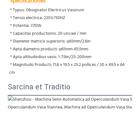
Specificationes
 * Typus: Obsignator Electricus Vasorum
 * Tensio electrica: 220V/50HZ
 * Potentia: 370W
 * Capacitas productionis: 20 unciae / min
 * Diameter matricis superioris: φ65mm/2.6in
 * Apta diametro producti: φ65mm-65.5mm
 * Apta altitudinibus vasis: 1-7.9in/25-200mm
 * Magnitudo Producti: 11.8 x 19.5 x 25.2 pollices / 30 x 49.5 x 64 
cm
Sarcina et Traditio