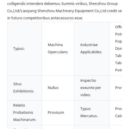
colligendis intendere debemus. Summis viribus, Shenzhou Group
Co.,Ltd/Liaoyang Shenzhou Machinery Equipment Co.,Ltd credit se
in futuro competitoribus antecessuros esse.
Officina
Potus, F
Popina,
Machina
Industriae
Typus:
Domesti
Operculans
Applicabiles:
Taberna 
Tabernae
Potus, A
Inspectio
Situs
Nullus
exeunte per
Provis
Exhibitionis:
video:
Relatio
Typus
Produc
Probationis
Provisum
Mercatus:
Calidu
Machinarum: