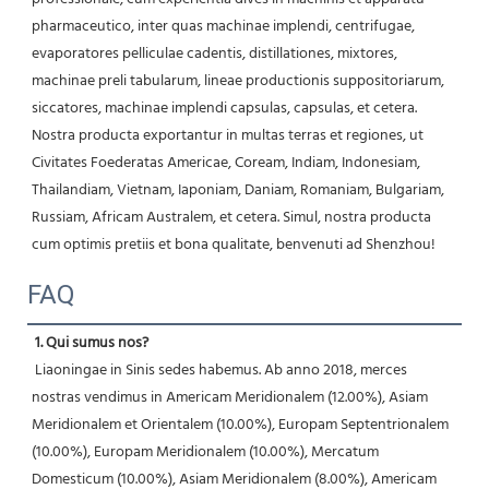
pharmaceutico, inter quas machinae implendi, centrifugae, 
evaporatores pelliculae cadentis, distillationes, mixtores, 
machinae preli tabularum, lineae productionis suppositoriarum, 
siccatores, machinae implendi capsulas, capsulas, et cetera. 
Nostra producta exportantur in multas terras et regiones, ut 
Civitates Foederatas Americae, Coream, Indiam, Indonesiam, 
Thailandiam, Vietnam, Iaponiam, Daniam, Romaniam, Bulgariam, 
Russiam, Africam Australem, et cetera. Simul, nostra producta 
cum optimis pretiis et bona qualitate, benvenuti ad Shenzhou! 
FAQ
1. Qui sumus nos?
 Liaoningae in Sinis sedes habemus. Ab anno 2018, merces 
nostras vendimus in Americam Meridionalem (12.00%), Asiam 
Meridionalem et Orientalem (10.00%), Europam Septentrionalem 
(10.00%), Europam Meridionalem (10.00%), Mercatum 
Domesticum (10.00%), Asiam Meridionalem (8.00%), Americam 