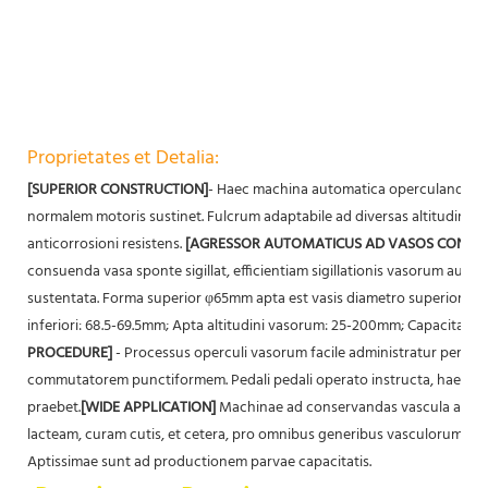
Proprietates et Detalia:
[SUPERIOR CONSTRUCTION]
- Haec machina automatica operculandi axe 
normalem motoris sustinet. Fulcrum adaptabile ad diversas altitudines v
anticorrosioni resistens.
[AGRESSOR AUTOMATICUS AD VASOS CONS
consuenda vasa sponte sigillat, efficientiam sigillationis vasorum auge
sustentata. Forma superior φ65mm apta est vasis diametro superiori: 6
inferiori: 68.5-69.5mm; Apta altitudini vasorum: 25-200mm; Capacitas p
PROCEDURE]
- Processus operculi vasorum facile administratur per 
commutatorem punctiformem. Pedali pedali operato instructa, haec 
praebet.
[WIDE APPLICATION]
Machinae ad conservandas vascula aptae 
lacteam, curam cutis, et cetera, pro omnibus generibus vasculorum ferri
Aptissimae sunt ad productionem parvae capacitatis.