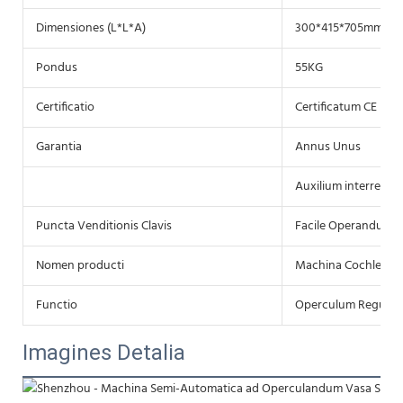
Dimensiones (L*L*A)
300*415*705mm
Pondus
55KG
Certificatio
Certificatum CE
Garantia
Annus Unus
Auxilium interretial
Puncta Venditionis Clavis
Facile Operandum
Nomen producti
Machina Cochlearu
Functio
Operculum Regular
Imagines Detalia