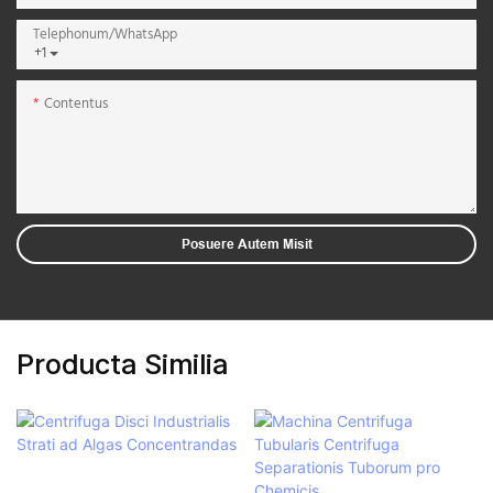
Telephonum/WhatsApp
+1
Contentus
Posuere Autem Misit
Producta Similia