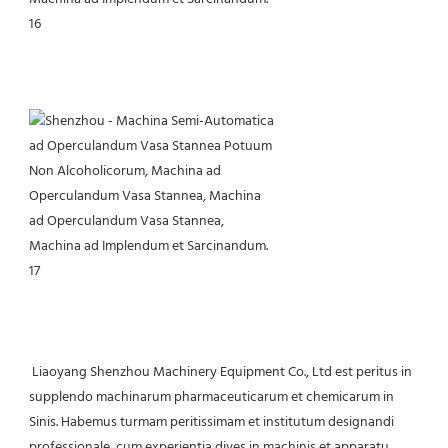
 Liaoyang Shenzhou Machinery Equipment Co., Ltd est peritus in 
supplendo machinarum pharmaceuticarum et chemicarum in 
Sinis. Habemus turmam peritissimam et institutum designandi 
professionale, cum experientia dives in machinis et apparatu 