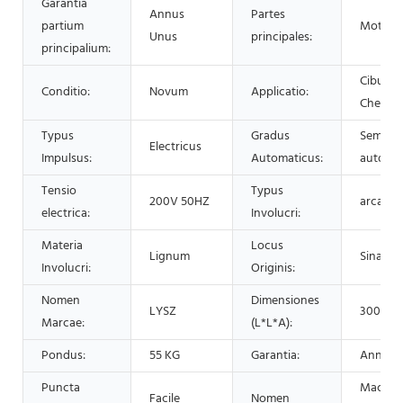
Garantia
Annus
Partes
partium
Motor
Unus
principales:
principalium:
Cibus, 
Conditio:
Novum
Applicatio:
Chemic
Typus
Gradus
Semi-
Electricus
Impulsus:
Automaticus:
automat
Tensio
Typus
200V 50HZ
arca lig
electrica:
Involucri:
Materia
Locus
Lignum
Sina
Involucri:
Originis:
Nomen
Dimensiones
LYSZ
300*41
Marcae:
(L*L*A):
Pondus:
55 KG
Garantia:
Annus 
Puncta
Machin
Facile
Nomen