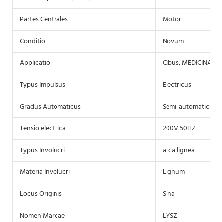
Partes Centrales
Motor
Conditio
Novum
Applicatio
Cibus, MEDICINA, C
Typus Impulsus
Electricus
Gradus Automaticus
Semi-automaticus
Tensio electrica
200V 50HZ
Typus Involucri
arca lignea
Materia Involucri
Lignum
Locus Originis
Sina
Nomen Marcae
LYSZ