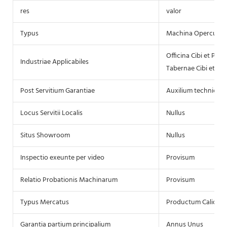
res
valor
Typus
Machina Operculan
Officina Cibi et Pot
Industriae Applicabiles
Tabernae Cibi et Pot
Post Servitium Garantiae
Auxilium technicum p
Locus Servitii Localis
Nullus
Situs Showroom
Nullus
Inspectio exeunte per video
Provisum
Relatio Probationis Machinarum
Provisum
Typus Mercatus
Productum Calidu
Garantia partium principalium
Annus Unus