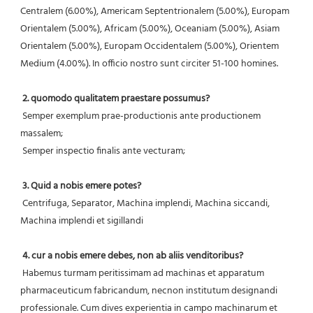
Centralem (6.00%), Americam Septentrionalem (5.00%), Europam 
Orientalem (5.00%), Africam (5.00%), Oceaniam (5.00%), Asiam 
Orientalem (5.00%), Europam Occidentalem (5.00%), Orientem 
Medium (4.00%). In officio nostro sunt circiter 51-100 homines.
2. quomodo qualitatem praestare possumus?
 Semper exemplum prae-productionis ante productionem 
massalem;
 Semper inspectio finalis ante vecturam;
3. Quid a nobis emere potes?
 Centrifuga, Separator, Machina implendi, Machina siccandi, 
Machina implendi et sigillandi
4. cur a nobis emere debes, non ab aliis venditoribus?
 Habemus turmam peritissimam ad machinas et apparatum 
pharmaceuticum fabricandum, necnon institutum designandi 
professionale. Cum dives experientia in campo machinarum et 