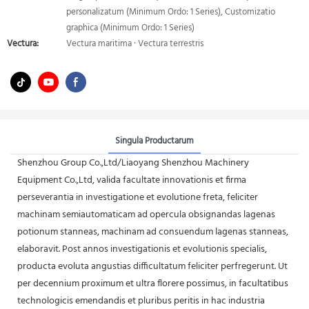
personalizatum (Minimum Ordo: 1 Series), Customizatio
graphica (Minimum Ordo: 1 Series)
Vectura:
Vectura maritima · Vectura terrestris
Singula Productarum
Shenzhou Group Co.,Ltd/Liaoyang Shenzhou Machinery
Equipment Co.,Ltd, valida facultate innovationis et firma
perseverantia in investigatione et evolutione freta, feliciter
machinam semiautomaticam ad opercula obsignandas lagenas
potionum stanneas, machinam ad consuendum lagenas stanneas,
elaboravit. Post annos investigationis et evolutionis specialis,
producta evoluta angustias difficultatum feliciter perfregerunt. Ut
per decennium proximum et ultra florere possimus, in facultatibus
technologicis emendandis et pluribus peritis in hac industria