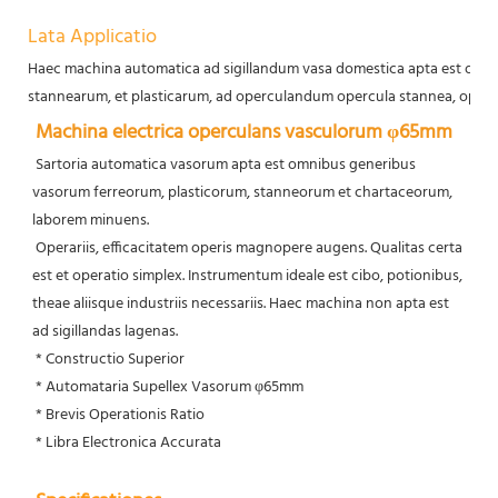
Lata Applicatio
Haec machina automatica ad sigillandum vasa domestica apta est omn
stannearum, et plasticarum, ad operculandum opercula stannea, opercu
Machina electrica operculans vasculorum φ65mm
 Sartoria automatica vasorum apta est omnibus generibus 
vasorum ferreorum, plasticorum, stanneorum et chartaceorum, 
laborem minuens.
 Operariis, efficacitatem operis magnopere augens. Qualitas certa 
est et operatio simplex. Instrumentum ideale est cibo, potionibus, 
theae aliisque industriis necessariis. Haec machina non apta est 
ad sigillandas lagenas.
 * Constructio Superior
 * Automataria Supellex Vasorum φ65mm
 * Brevis Operationis Ratio
 * Libra Electronica Accurata