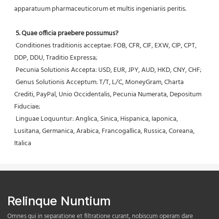
apparatuum pharmaceuticorum et multis ingeniariis peritis.
5. Quae officia praebere possumus?
 Conditiones traditionis acceptae: FOB, CFR, CIF, EXW, CIP, CPT, 
DDP, DDU, Traditio Expressa;
 Pecunia Solutionis Accepta: USD, EUR, JPY, AUD, HKD, CNY, CHF;
 Genus Solutionis Acceptum: T/T, L/C, MoneyGram, Charta 
Crediti, PayPal, Unio Occidentalis, Pecunia Numerata, Depositum 
Fiduciae;
 Linguae Loquuntur: Anglica, Sinica, Hispanica, Iaponica, 
Lusitana, Germanica, Arabica, Francogallica, Russica, Coreana, 
Italica
Relinque Nuntium
Omnes qui in separatione et filtratione curant, nobiscum operam dare