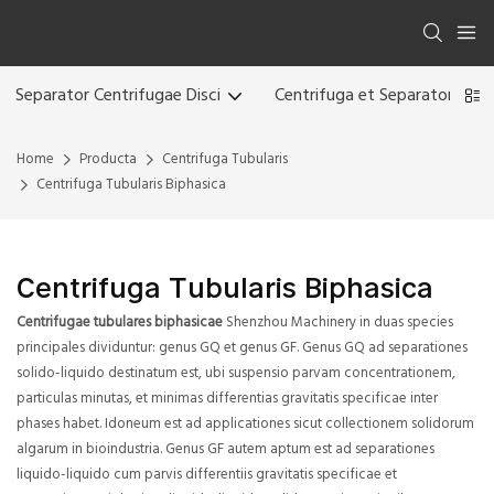
Separator Centrifugae Disci
Centrifuga et Separator
Home
Producta
Centrifuga Tubularis
Centrifuga Tubularis Biphasica
Centrifuga Tubularis Biphasica
Centrifugae tubulares biphasicae
Shenzhou Machinery in duas species
principales dividuntur: genus GQ et genus GF. Genus GQ ad separationes
solido-liquido destinatum est, ubi suspensio parvam concentrationem,
particulas minutas, et minimas differentias gravitatis specificae inter
phases habet. Idoneum est ad applicationes sicut collectionem solidorum
algarum in bioindustria. Genus GF autem aptum est ad separationes
liquido-liquido cum parvis differentiis gravitatis specificae et