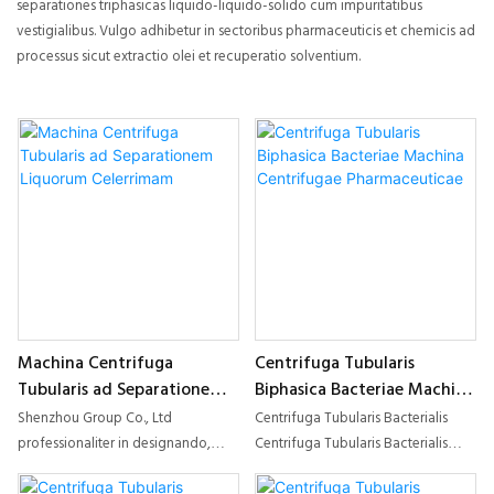
separationes triphasicas liquido-liquido-solido cum impuritatibus
vestigialibus. Vulgo adhibetur in sectoribus pharmaceuticis et chemicis ad
processus sicut extractio olei et recuperatio solventium.
Machina Centrifuga
Centrifuga Tubularis
Tubularis ad Separationem
Biphasica Bacteriae Machina
Liquorum Celerrimam
Centrifugae
Shenzhou Group Co., Ltd
Centrifuga Tubularis Bacterialis
Pharmaceuticae
professionaliter in designando,
Centrifuga Tubularis Bacterialis
fabricando, vendiendo et
cum Functione Refrigerandi et