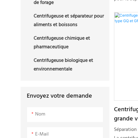
de forage
l'environne
présente, 
matériaux p
similaires 
Centrifugeuse et séparateur pour
différence 
exceptionn
aliments et boissons
liquide et 
de qualité, 
Centrifugeuse chimique et
et une faib
d'une excel
pharmaceutique
entreprise
marché.
séparation 
Centrifugeuse biologique et
concentrat
environnementale
Envoyez votre demande
Centrifu
Nom
grande v
Séparation 
E-Mail