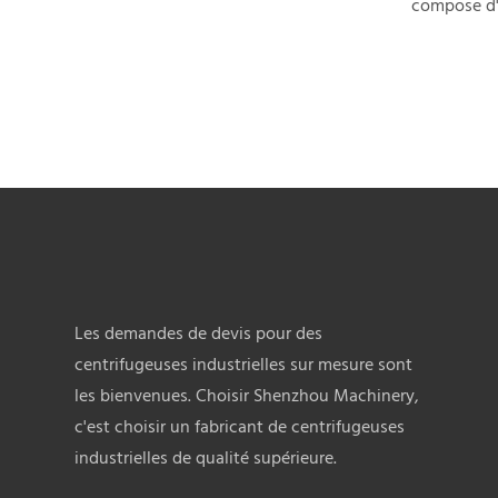
Shenzho
compose d'u
dispositif 
d'un bac de
d'un palier
principal f
tambour, et
en sa base. 
une roue de
d'amortisse
convoyeur e
la roue de 
Les demandes de devis pour des
tambour de
centrifugeuses industrielles sur mesure sont
autour de s
les bienvenues. Choisir Shenzhou Machinery,
puissant c
c'est choisir un fabricant de centrifugeuses
sont introdu
industrielles de qualité supérieure.
inférieur ; 