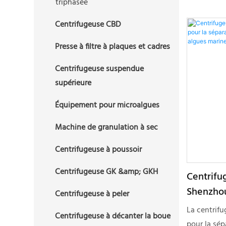
Centrifugeuse à décanter la
triphasée
vente et l'
boue de forage
Nous somme
Centrifugeuse CBD
des centrif
Presse à filtre à plaques et cadres
centrifugeu
séparation
Centrifugeuse suspendue
Depuis de 
supérieure
produits so
Équipement pour microalgues
séparation 
liquide-sol
Machine de granulation à sec
biomédecin
Centrifugeuse à poussoir
traditionnel
phytoextra
Centrifugeuse GK &amp; GKH
Centrifu
alimentaire
Shenzhou
laitiers, de
Centrifugeuse à peler
séparatio
et végétale
La centrifu
Centrifugeuse à décanter la boue
et des a
pétrole, de
pour la sép