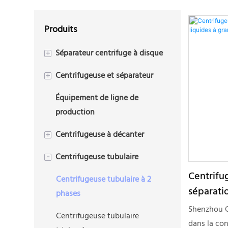
Produits
Séparateur centrifuge à disque
+
Centrifugeuse et séparateur
Centrifugeuse à disque
+
biphasée
Équipement de ligne de
Centrifugeuse à plaques
production
Centrifugeuse à disque
triphasée
Centrifugeuse à décanter
+
Centrifugeuse tubulaire
Centrifugeuse à décanteur
-
triphasée (Tricanter)
Centrifu
Centrifugeuse tubulaire à 2
séparati
Centrifugeuse décanteuse à 2
phases
vitesse
phases
Shenzhou Gr
Centrifugeuse tubulaire
dans la con