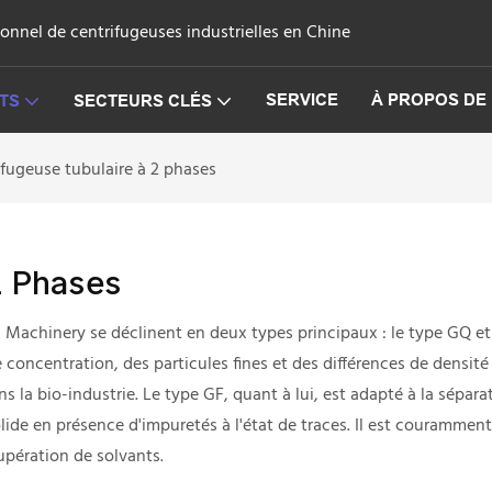
onnel de centrifugeuses industrielles en Chine
SERVICE
À PROPOS DE
TS
SECTEURS CLÉS
ifugeuse tubulaire à 2 phases
2 Phases
Machinery se déclinent en deux types principaux : le type GQ et 
 concentration, des particules fines et des différences de densité 
ns la bio-industrie. Le type GF, quant à lui, est adapté à la sépara
solide en présence d'impuretés à l'état de traces. Il est couramme
cupération de solvants.