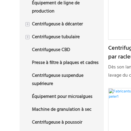
Équipement de ligne de
Centrifugeuse à plaques
production
Centrifugeuse à disque
triphasée
Centrifugeuse à décanter
+
Centrifugeuse tubulaire
Centrifugeuse à décanteur
+
triphasée (Tricanter)
Centrifu
Centrifugeuse CBD
Centrifugeuse tubulaire à 2
par racl
Centrifugeuse décanteuse à 2
phases
Presse à filtre à plaques et cadres
horizont
phases
Dès son la
Centrifugeuse tubulaire
lavage du c
Centrifugeuse suspendue
Centrifugeuse à décanter la
triphasée
minéraux, l
supérieure
boue de forage
centrifugeu
Équipement pour microalgues
centrifugeu
accueilli pa
Machine de granulation à sec
du marché o
Centrifugeuse à poussoir
réellement 