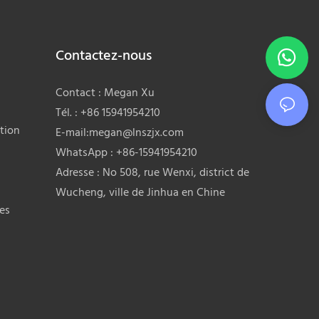
besoins, la personnalisation des produits
est proposée.
Contactez-nous
Contact : Megan Xu
Tél. : +86 15941954210
tion
E-mail:
megan@lnszjx.com
WhatsApp : +86-15941954210
Adresse : No 508, rue Wenxi, district de
Wucheng, ville de Jinhua en Chine
res