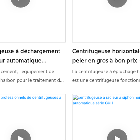
geuse à déchargement
Centrifugeuse horizontal
eur automatique
peler en gros à bon prix 
al GK 1250-N
Shenzhou
ncement, l'équipement de
La centrifugeuse à épluchage h
harbon pour le traitement des
est une centrifugeuse fonction
a centrifugeuse à racleur, la
continu ou par intermittence. El
se à charbon et la
disponible avec des systèmes 
se à fines boues a été bien
commande automatique et manu
r les utilisateurs et les retours
étapes d'alimentation, de sépar
nt été excellents, ce qui a
lavage, d'essorage, de vidange 
résolu les problèmes
régénération du tissu filtrant s