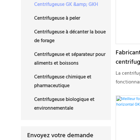
rencontrés p
Centrifugeuse GK &amp; GKH
Centrifugeuse à peler
Centrifugeuse à décanter la boue
de forage
Fabrican
Centrifugeuse et séparateur pour
centrifu
aliments et boissons
La centrifu
Centrifugeuse chimique et
fonctionnan
pharmaceutique
panier de fi
utilise le p
Centrifugeuse biologique et
pour sépare
environnementale
différence 
rotation él
centrifuge
Envoyez votre demande