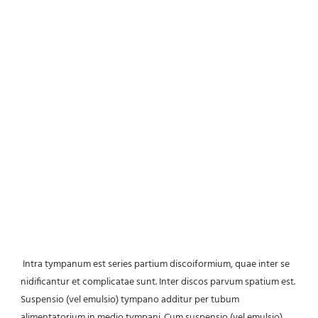
Intra tympanum est series partium discoiformium, quae inter se 
nidificantur et complicatae sunt. Inter discos parvum spatium est. 
Suspensio (vel emulsio) tympano additur per tubum 
alimentatorium in medio tympani. Cum suspensio (vel emulsio) 