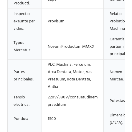
Producti:
Inspectio
Relatio
exeunte per
Provisum
Probationis
video:
Machinarum
Garantia
Typus
Novum Productum MMXX
partium
Mercatus:
principalium
PLC, Machina, Ferculum,
Partes
Arca Dentata, Motor, Vas
Nomen
principales:
Pressuum, Rota Dentata,
Marcae:
Antlia
Tensio
220V/380V/consuetudinem
Potestas:
electrica:
praeditum
Dimensiones
Pondus:
1500
(L*L*A):