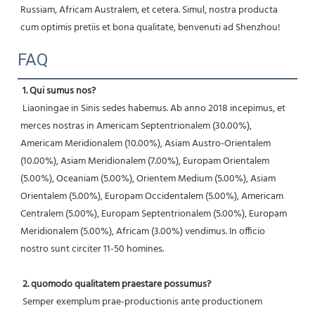
Russiam, Africam Australem, et cetera. Simul, nostra producta 
cum optimis pretiis et bona qualitate, benvenuti ad Shenzhou! 
FAQ
1. Qui sumus nos?
 Liaoningae in Sinis sedes habemus. Ab anno 2018 incepimus, et 
merces nostras in Americam Septentrionalem (30.00%), 
Americam Meridionalem (10.00%), Asiam Austro-Orientalem 
(10.00%), Asiam Meridionalem (7.00%), Europam Orientalem 
(5.00%), Oceaniam (5.00%), Orientem Medium (5.00%), Asiam 
Orientalem (5.00%), Europam Occidentalem (5.00%), Americam 
Centralem (5.00%), Europam Septentrionalem (5.00%), Europam 
Meridionalem (5.00%), Africam (3.00%) vendimus. In officio 
nostro sunt circiter 11-50 homines.
2. quomodo qualitatem praestare possumus?
 Semper exemplum prae-productionis ante productionem 