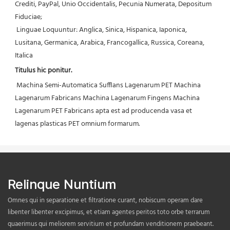
Crediti, PayPal, Unio Occidentalis, Pecunia Numerata, Depositum 
Fiduciae;
 Linguae Loquuntur: Anglica, Sinica, Hispanica, Iaponica, 
Lusitana, Germanica, Arabica, Francogallica, Russica, Coreana, 
Italica 
Titulus hic ponitur.
 Machina Semi-Automatica Sufflans Lagenarum PET Machina 
Lagenarum Fabricans Machina Lagenarum Fingens Machina 
Lagenarum PET Fabricans apta est ad producenda vasa et 
lagenas plasticas PET omnium formarum.
Relinque Nuntium
Omnes qui in separatione et filtratione curant, nobiscum operam dare
libenter libenter excipimus, et etiam agentes peritos toto orbe terrarum
quaerimus qui meliorem servitium et profundam venditionem praebeant.