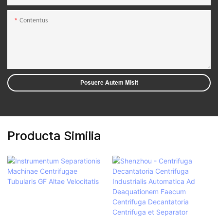
Contentus
Posuere Autem Misit
Producta Similia