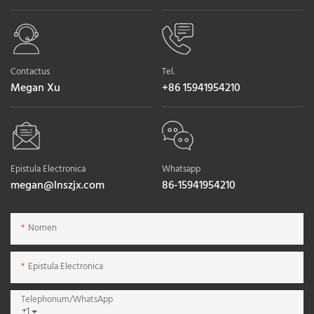
Contactus
Tel.
Megan Xu
+86 15941954210
Epistula Electronica
Whatsapp
megan@lnszjx.com
86-15941954210
Nomen
Epistula Electronica
Telephonum/WhatsApp
+1