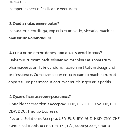
massalem;
 Semper inspectio finalis ante vecturam;
3. Quid a nobis emere potes?
 Separator, Centrifuga, Impletio et Impletio, Siccatio, Machina 
Mensarum Ponendarum
4. cur a nobis emere debes, non ab aliis venditoribus?
 Habemus turmam peritissimam ad machinas et apparatum 
pharmaceuticum fabricandum, necnon institutum designandi 
professionale. Cum dives experientia in campo machinarum et 
apparatuum pharmaceuticorum et multis ingeniariis peritis.
5. Quae officia praebere possumus?
 Conditiones traditionis acceptae: FOB, CFR, CIF, EXW, CIP, CPT, 
DDP, DDU, Traditio Expressa;
 Pecunia Solutionis Accepta: USD, EUR, JPY, AUD, HKD, CNY, CHF;
 Genus Solutionis Acceptum: T/T, L/C, MoneyGram, Charta 