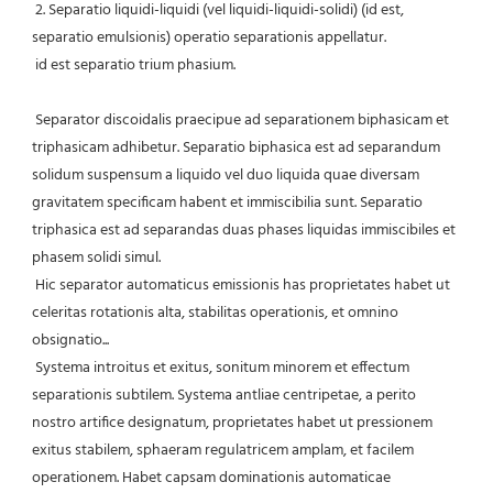
 2. Separatio liquidi-liquidi (vel liquidi-liquidi-solidi) (id est, 
separatio emulsionis) operatio separationis appellatur.
 id est separatio trium phasium.
 Separator discoidalis praecipue ad separationem biphasicam et 
triphasicam adhibetur. Separatio biphasica est ad separandum 
solidum suspensum a liquido vel duo liquida quae diversam 
gravitatem specificam habent et immiscibilia sunt. Separatio 
triphasica est ad separandas duas phases liquidas immiscibiles et 
phasem solidi simul.
 Hic separator automaticus emissionis has proprietates habet ut 
celeritas rotationis alta, stabilitas operationis, et omnino 
obsignatio...
 Systema introitus et exitus, sonitum minorem et effectum 
separationis subtilem. Systema antliae centripetae, a perito 
nostro artifice designatum, proprietates habet ut pressionem 
exitus stabilem, sphaeram regulatricem amplam, et facilem 
operationem. Habet capsam dominationis automaticae 