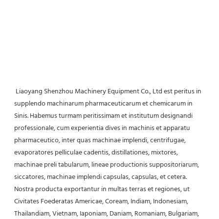
 Liaoyang Shenzhou Machinery Equipment Co., Ltd est peritus in 
supplendo machinarum pharmaceuticarum et chemicarum in 
Sinis. Habemus turmam peritissimam et institutum designandi 
professionale, cum experientia dives in machinis et apparatu 
pharmaceutico, inter quas machinae implendi, centrifugae, 
evaporatores pelliculae cadentis, distillationes, mixtores, 
machinae preli tabularum, lineae productionis suppositoriarum, 
siccatores, machinae implendi capsulas, capsulas, et cetera. 
Nostra producta exportantur in multas terras et regiones, ut 
Civitates Foederatas Americae, Coream, Indiam, Indonesiam, 
Thailandiam, Vietnam, Iaponiam, Daniam, Romaniam, Bulgariam, 