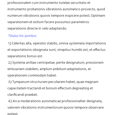
professionalem cum instrumento tutelae securitatis et 
instrumento probationis vibrationis automatico provecto, quod 
numerum vibrationis quovis tempore inspicere potest. Optimam 
separationem et exitum facere possumus parametros 
separationis directe in velo adaptando.
Titulus hic ponitur.
1.) Celeritas alta, operatio stabilis, omnia systemata importationis 
et exportationis obsignata sunt, strepitus humilis est, et effectus 
separationis bonus est.
 2.) Systema antliae centripetae, perite designatum, pressionem 
emissariam stabilem, amplum ambitum adaptationis, et 
operationem commodam habet.
 3.) Tympanum structuram peculiarem habet, quae magnam 
capacitatem tractandi et bonum effectum degreating et 
clarificandi praebet.
 4.) Arca moderationis automaticae professionaliter designata, 
valorem vibrationis instrumentorum quovis tempore observare 
potest.