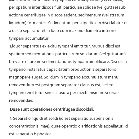
per spatium inter discos fluit, particulae solidae (vel guttae) sub 
actione centrifugae in discos sedent, sedimentum (vel stratum 
liquidum) formantes. Sedimentum per superficiem disci labitur et 
a disco separatur et in loco cum maximo diametro interno 
tympani accumulatur.
 Liquor separatus ex exitu tympani emittitur. Munus disci est 
spatium sedimentationis particularum solidarum (vel guttarum) 
breviare et aream sedimentationis tympani amplificare. Discus in 
tympano installatus capacitatem productionis separatoris 
magnopere auget. Solidum in tympano accumulatum manu 
removendum est postquam separator clausus est, vel ex 
tympano emittetur sine clausura per mechanismum scoriae 
removendae. 
Duae sunt operationes centrifugae discoidali:
1. Separatio liquidi et solidi (id est separatio suspensionis 
concentrationis imae), quae operatio clarificationis appellatur, id 
est separatio biphasica.