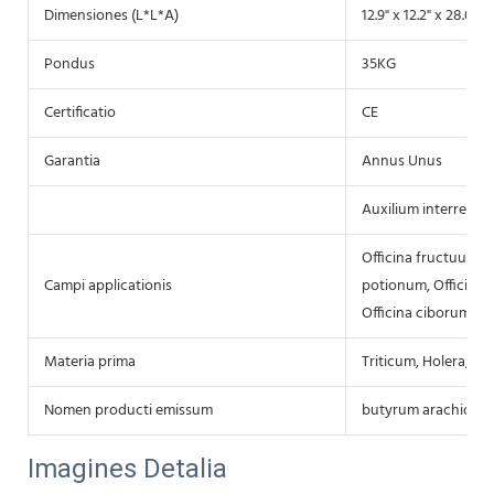
Dimensiones (L*L*A)
12.9" x 12.2" x 28.0" 
Pondus
35KG
Certificatio
CE
Garantia
Annus Unus
Auxilium interretiale
Officina fructuum, Of
Campi applicationis
potionum, Officina 
Officina ciborum lev
Materia prima
Triticum, Holera, Fr
Nomen producti emissum
butyrum arachidis
Imagines Detalia