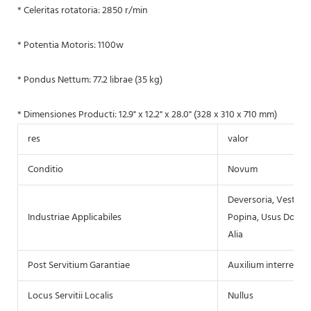
* Celeritas rotatoria: 2850 r/min
* Potentia Motoris: 1100w
* Pondus Nettum: 77.2 librae (35 kg)
* Dimensiones Producti: 12.9" x 12.2" x 28.0" (328 x 310 x 710 mm)
res
valor
Conditio
Novum
Deversoria, Vestiaria
Industriae Applicabiles
Popina, Usus Domesti
Alia
Post Servitium Garantiae
Auxilium interretiale
Locus Servitii Localis
Nullus