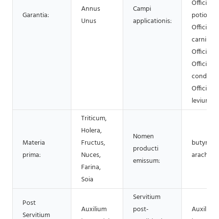
Officina
Annus
Campi
Garantia:
potionum
Unus
applicationis:
Officina
carnium,
Officina 
Officina
condime
Officina 
levium, P
Triticum,
Holera,
Nomen
Materia
Fructus,
butyrum
producti
prima:
Nuces,
arachidis
emissum:
Farina,
Soia
Servitium
Post
Auxilium
post-
Auxilium
Servitium