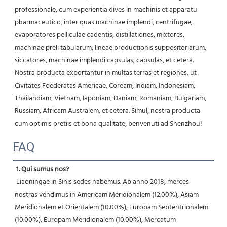
professionale, cum experientia dives in machinis et apparatu 
pharmaceutico, inter quas machinae implendi, centrifugae, 
evaporatores pelliculae cadentis, distillationes, mixtores, 
machinae preli tabularum, lineae productionis suppositoriarum, 
siccatores, machinae implendi capsulas, capsulas, et cetera. 
Nostra producta exportantur in multas terras et regiones, ut 
Civitates Foederatas Americae, Coream, Indiam, Indonesiam, 
Thailandiam, Vietnam, Iaponiam, Daniam, Romaniam, Bulgariam, 
Russiam, Africam Australem, et cetera. Simul, nostra producta 
cum optimis pretiis et bona qualitate, benvenuti ad Shenzhou! 
FAQ
1. Qui sumus nos?
 Liaoningae in Sinis sedes habemus. Ab anno 2018, merces 
nostras vendimus in Americam Meridionalem (12.00%), Asiam 
Meridionalem et Orientalem (10.00%), Europam Septentrionalem 
(10.00%), Europam Meridionalem (10.00%), Mercatum 