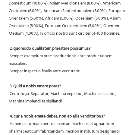
Domesticum (10.00%), Asiam Meridionalem (8.00%), Americam 
Centralem (6.00%), Americam Septentrionalem (5.00%), Europam 
Orientalem (5.00%), Africam (5.00%), Oceaniam (5.00%), Asiam 
Orientalem (5.00%), Europam Occidentalem (5.00%), Orientem 
Medium (4.00%). In officio nostro sunt circiter 51-100 homines.
2. quomodo qualitatem praestare possumus?
 Semper exemplum prae-productionis ante productionem 
massalem;
 Semper inspectio finalis ante vecturam;
3. Quid a nobis emere potes?
 Centrifuga, Separator, Machina implendi, Machina siccandi, 
Machina implendi et sigillandi
4. cur a nobis emere debes, non ab aliis venditoribus?
 Habemus turmam peritissimam ad machinas et apparatum 
pharmaceuticum fabricandum, necnon institutum designandi 