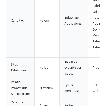
Officina
Fabricato
Officina C
Industriae
Potus, Fu
Conditio:
Novum
Applicabiles:
Popina, 
Domestic
Venditati
Taberna C
Tabernae 
Potus, Al
Inspectio
Situs
Nullus
exeunte per
Provisum
Exhibitionis:
video:
Relatio
Typus
Product
Probationis
Provisum
Mercatus:
Calidum
Machinarum:
Garantia
Annus
Partes