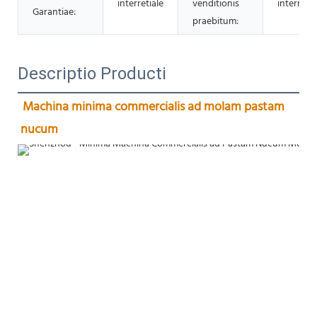
interretiale
venditionis
interretia
Garantiae:
praebitum:
Descriptio Producti
Machina minima commercialis ad molam pastam 
nucum