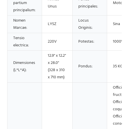
partium
Motor
Unus
principales:
principalium:
Nomen
Locus
LYSZ
Sina
Marcae:
Originis:
Tensio
220V
Potestas:
1000W
electrica:
12.9" x 12.2"
Dimensiones
x 28.0"
Pondus:
35 KG
(L*L*A):
(328 x 310
x 710 mm)
Officina
fructuum
Officina o
coquinari
Officina
conservat