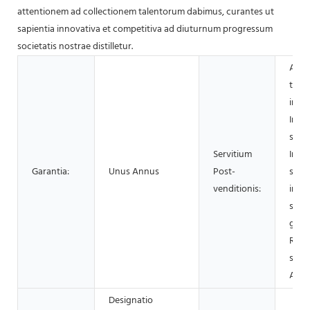
attentionem ad collectionem talentorum dabimus, curantes ut
sapientia innovativa et competitiva ad diuturnum progressum
societatis nostrae distilletur.
Auxi
tech
inter
Insta
situ,
Servitium
Instr
Garantia:
Unus Annus
Post-
situ,
venditionis:
in si
subst
gratu
Redit
subst
Alia
Designatio