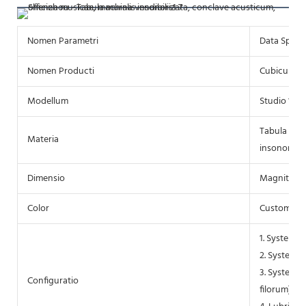
Nomen Parametri
Data Specif
Nomen Producti
Cubiculum 
Modellum
Studio 1.2*1
Tabula acus
Materia
insonoriza
Dimensio
Magnitudo e
Color
Customizat
1. Systema i
2. Systema 
3. Systema 
Configuratio
filorum).