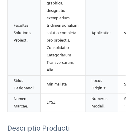
graphica,
designatio
exemplarium
Facultas
tridimensionalium,
Solutionis
solutio completa
Applicatio:
sonu
Proiecti:
pro proiectis,
Consolidatio
Categoriarum
Transversarum,
Alia
Stilus
Locus
Minimalista
Sina
Designandi:
Originis:
Nomen
Numerus
Stud
LYSZ
Marcae:
Modeli:
1.2*1
Descriptio Producti