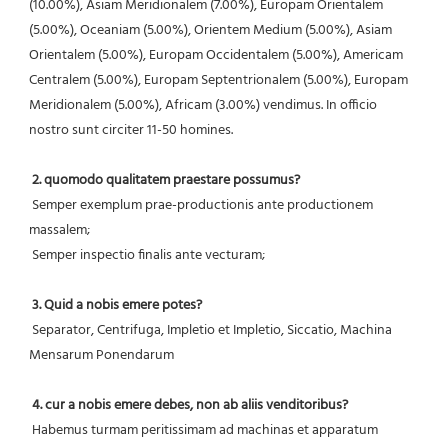
(10.00%), Asiam Meridionalem (7.00%), Europam Orientalem 
(5.00%), Oceaniam (5.00%), Orientem Medium (5.00%), Asiam 
Orientalem (5.00%), Europam Occidentalem (5.00%), Americam 
Centralem (5.00%), Europam Septentrionalem (5.00%), Europam 
Meridionalem (5.00%), Africam (3.00%) vendimus. In officio 
nostro sunt circiter 11-50 homines.
2. quomodo qualitatem praestare possumus?
 Semper exemplum prae-productionis ante productionem 
massalem;
 Semper inspectio finalis ante vecturam;
3. Quid a nobis emere potes?
 Separator, Centrifuga, Impletio et Impletio, Siccatio, Machina 
Mensarum Ponendarum
4. cur a nobis emere debes, non ab aliis venditoribus?
 Habemus turmam peritissimam ad machinas et apparatum 