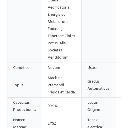
Opera
Aedificatoria,
Energia et
Metallorum
Fodinae,
Tabernae Cibi et
Potus, Alia,
Societas
Venditorum
Conditio:
Novum
Usus:
OLI
Machina
Gradus
Typus:
Premendi
Aut
Automaticus:
Frigida et Calida
Capacitas
Locus
99.9%
Sin
Productionis:
Originis:
Nomen
Tensio
LYSZ
22
Marcae:
electrica: