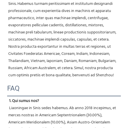
Sinis. Habemus turmam peritissimam et institutum designandi 
professionale, cum experientia dives in machinis et apparatu 
pharmaceutico, inter quas machinae implendi, centrifugae, 
evaporatores pelliculae cadentis, distillationes, mixtores, 
machinae preli tabularum, lineae productionis suppositoriarum, 
siccatores, machinae implendi capsulas, capsulas, et cetera. 
Nostra producta exportantur in multas terras et regiones, ut 
Civitates Foederatas Americae, Coream, Indiam, Indonesiam, 
Thailandiam, Vietnam, Iaponiam, Daniam, Romaniam, Bulgariam, 
Russiam, Africam Australem, et cetera. Simul, nostra producta 
cum optimis pretiis et bona qualitate, benvenuti ad Shenzhou! 
FAQ
1. Qui sumus nos?
 Liaoningae in Sinis sedes habemus. Ab anno 2018 incepimus, et 
merces nostras in Americam Septentrionalem (30.00%), 
Americam Meridionalem (10.00%), Asiam Austro-Orientalem 