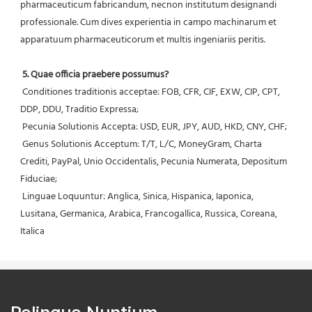
pharmaceuticum fabricandum, necnon institutum designandi 
professionale. Cum dives experientia in campo machinarum et 
apparatuum pharmaceuticorum et multis ingeniariis peritis.
5. Quae officia praebere possumus?
 Conditiones traditionis acceptae: FOB, CFR, CIF, EXW, CIP, CPT, 
DDP, DDU, Traditio Expressa;
 Pecunia Solutionis Accepta: USD, EUR, JPY, AUD, HKD, CNY, CHF;
 Genus Solutionis Acceptum: T/T, L/C, MoneyGram, Charta 
Crediti, PayPal, Unio Occidentalis, Pecunia Numerata, Depositum 
Fiduciae;
 Linguae Loquuntur: Anglica, Sinica, Hispanica, Iaponica, 
Lusitana, Germanica, Arabica, Francogallica, Russica, Coreana, 
Italica