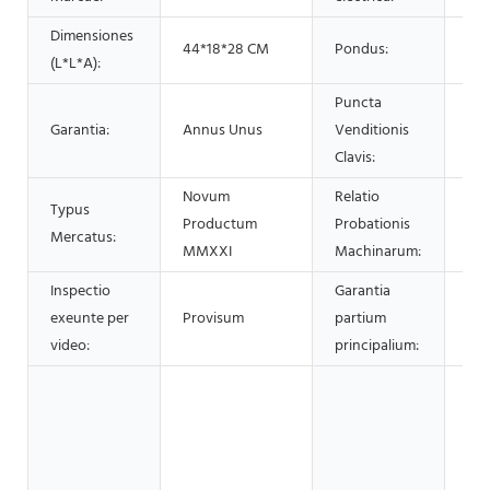
Dimensiones
44*18*28 CM
Pondus:
12 
(L*L*A):
Puncta
Fac
Garantia:
Annus Unus
Venditionis
Op
Clavis:
Novum
Relatio
Typus
Productum
Probationis
Pro
Mercatus:
MMXXI
Machinarum:
Inspectio
Garantia
exeunte per
Provisum
partium
An
video:
principalium:
Ol
Sem
Ole
Ol