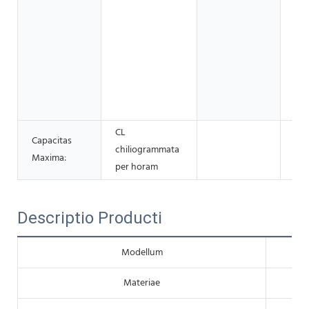
Ara
Ol
Coc
Ol
OLI
Ol
Pa
CL
Capacitas
chiliogrammata
Maxima:
per horam
Descriptio Producti
Modellum
Materiae