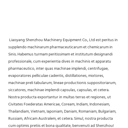
 Liaoyang Shenzhou Machinery Equipment Co., Ltd est peritus in 
supplendo machinarum pharmaceuticarum et chemicarum in 
Sinis. Habemus turmam peritissimam et institutum designandi 
professionale, cum experientia dives in machinis et apparatu 
pharmaceutico, inter quas machinae implendi, centrifugae, 
evaporatores pelliculae cadentis, distillationes, mixtores, 
machinae preli tabularum, lineae productionis suppositoriarum, 
siccatores, machinae implendi capsulas, capsulas, et cetera. 
Nostra producta exportantur in multas terras et regiones, ut 
Civitates Foederatas Americae, Coream, Indiam, Indonesiam, 
Thailandiam, Vietnam, Iaponiam, Daniam, Romaniam, Bulgariam, 
Russiam, Africam Australem, et cetera. Simul, nostra producta 
cum optimis pretiis et bona qualitate, benvenuti ad Shenzhou! 