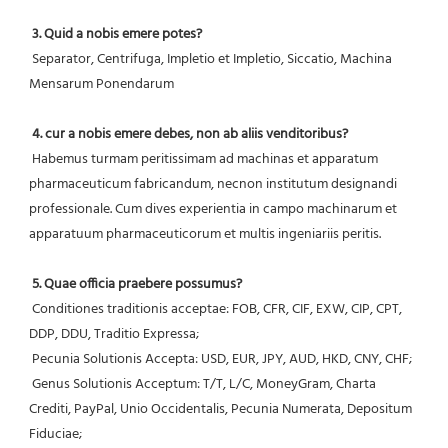
3. Quid a nobis emere potes?
 Separator, Centrifuga, Impletio et Impletio, Siccatio, Machina 
Mensarum Ponendarum
4. cur a nobis emere debes, non ab aliis venditoribus?
 Habemus turmam peritissimam ad machinas et apparatum 
pharmaceuticum fabricandum, necnon institutum designandi 
professionale. Cum dives experientia in campo machinarum et 
apparatuum pharmaceuticorum et multis ingeniariis peritis.
5. Quae officia praebere possumus?
 Conditiones traditionis acceptae: FOB, CFR, CIF, EXW, CIP, CPT, 
DDP, DDU, Traditio Expressa;
 Pecunia Solutionis Accepta: USD, EUR, JPY, AUD, HKD, CNY, CHF;
 Genus Solutionis Acceptum: T/T, L/C, MoneyGram, Charta 
Crediti, PayPal, Unio Occidentalis, Pecunia Numerata, Depositum 
Fiduciae;