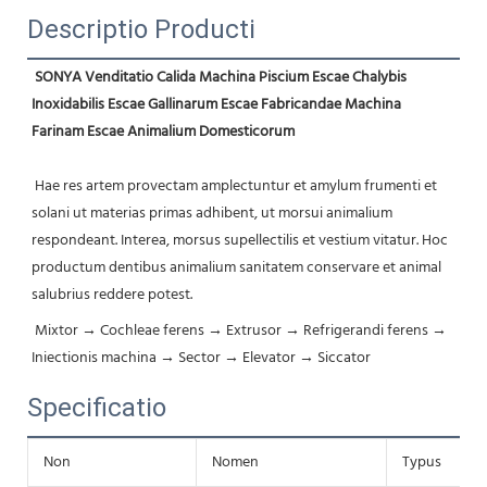
Descriptio Producti
SONYA Venditatio Calida Machina Piscium Escae Chalybis 
Inoxidabilis Escae Gallinarum Escae Fabricandae Machina 
Farinam Escae Animalium Domesticorum
 Hae res artem provectam amplectuntur et amylum frumenti et 
solani ut materias primas adhibent, ut morsui animalium 
respondeant. Interea, morsus supellectilis et vestium vitatur. Hoc 
productum dentibus animalium sanitatem conservare et animal 
salubrius reddere potest.
Mixtor → Cochleae ferens → Extrusor → Refrigerandi ferens → 
Iniectionis machina → Sector → Elevator → Siccator
Specificatio
Non
Nomen
Typus