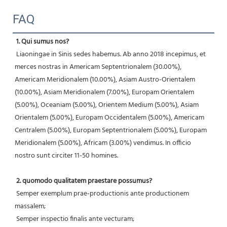
FAQ
1. Qui sumus nos?
 Liaoningae in Sinis sedes habemus. Ab anno 2018 incepimus, et 
merces nostras in Americam Septentrionalem (30.00%), 
Americam Meridionalem (10.00%), Asiam Austro-Orientalem 
(10.00%), Asiam Meridionalem (7.00%), Europam Orientalem 
(5.00%), Oceaniam (5.00%), Orientem Medium (5.00%), Asiam 
Orientalem (5.00%), Europam Occidentalem (5.00%), Americam 
Centralem (5.00%), Europam Septentrionalem (5.00%), Europam 
Meridionalem (5.00%), Africam (3.00%) vendimus. In officio 
nostro sunt circiter 11-50 homines.
2. quomodo qualitatem praestare possumus?
 Semper exemplum prae-productionis ante productionem 
massalem;
 Semper inspectio finalis ante vecturam;