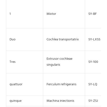
1
Mixtor
SY-BF
Duo
Cochlea transportatrix
SY-LXSS
Extrusor cochleae
Tres
SY-100
singularis
quattuor
Ferculum refrigerans
SY-LQ
quinque
Machina iniectionis
SY-ZSJ