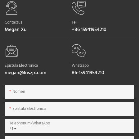
Contactus
Tel.
Megan Xu
+86 15941954210
Epistula Electronica
Whatsapp
megan@lnszjx.com
86-15941954210
Nomen
Epistula Electronica
Telephonum/WhatsApp
+1