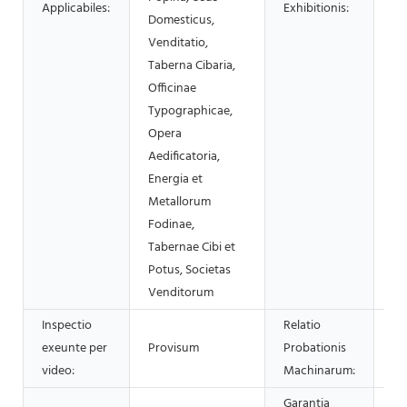
Applicabiles:
Exhibitionis:
Domesticus,
Venditatio,
Taberna Cibaria,
Officinae
Typographicae,
Opera
Aedificatoria,
Energia et
Metallorum
Fodinae,
Tabernae Cibi et
Potus, Societas
Venditorum
Inspectio
Relatio
exeunte per
Provisum
Probationis
Pr
video:
Machinarum:
Garantia