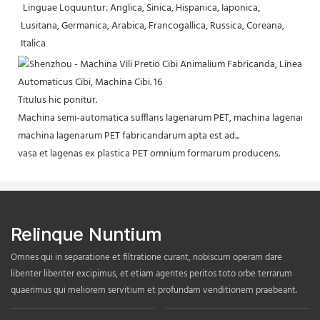
 Linguae Loquuntur: Anglica, Sinica, Hispanica, Iaponica, 
Lusitana, Germanica, Arabica, Francogallica, Russica, Coreana, 
Italica 
Titulus hic ponitur.
Machina semi-automatica sufflans lagenarum PET, machina lagenaru
machina lagenarum PET fabricandarum apta est ad...
vasa et lagenas ex plastica PET omnium formarum producens.
Relinque Nuntium
Omnes qui in separatione et filtratione curant, nobiscum operam dare
libenter libenter excipimus, et etiam agentes peritos toto orbe terrarum
quaerimus qui meliorem servitium et profundam venditionem praebeant.