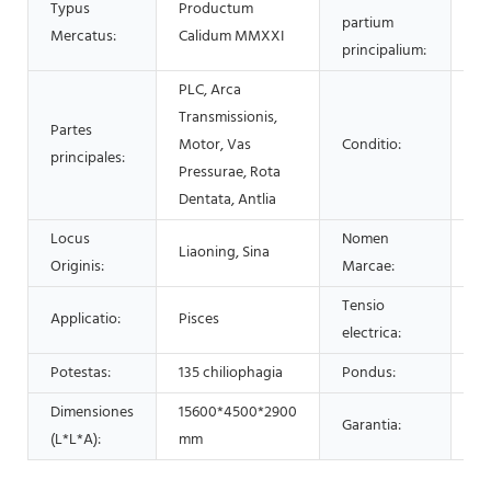
Typus
Productum
partium
Un
Mercatus:
Calidum MMXXI
principalium:
PLC, Arca
Transmissionis,
Partes
Motor, Vas
Conditio:
N
principales:
Pressurae, Rota
Dentata, Antlia
Locus
Nomen
Liaoning, Sina
ly
Originis:
Marcae:
Tensio
38
Applicatio:
Pisces
electrica:
cu
Potestas:
135 chiliophagia
Pondus:
45
Dimensiones
15600*4500*2900
Garantia:
Un
(L*L*A):
mm