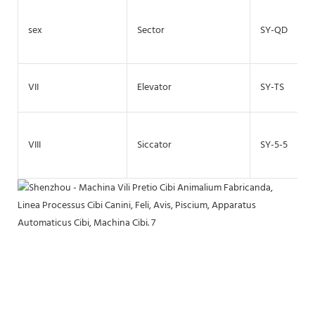
sex
Sector
SY-QD
VII
Elevator
SY-TS
VIII
Siccator
SY-5-5