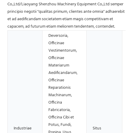
Co.,Ltd/Liaoyang Shenzhou Machinery Equipment Co.,Ltd semper
principio negotii "qualitas primum, clientes ante omnia" adhaerebit
et ad aedificandam societatem etiam magis competitivam et
capacem, ad futurum etiam meliorem tendentem, contendet.
Deversoria,
Officinae
Vestimentorum,
Officinae
Materiarum
Aedificandarum,
Officinae
Reparationis
Machinarum,
Officina
Fabricatoria,
Officina Cibi et
Potus, Fundi,
Industriae
Situs
Popina, Usus
Nu