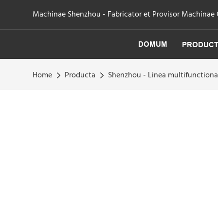
Machinae Shenzhou - Fabricator et Provisor Machinae Cen
DOMUM
PRODUC
Home
Producta
Shenzhou - Linea multifunction