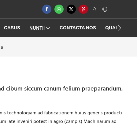
CASUS
CONTACTA NOS
QUAESTIONE
NUNTII
ia
s ad cibum siccum canum felium praeparandum,
ionis technologiam ad fabricationem huius generis producti
tum late inveniri potest in agro (campis) Machinarum ad