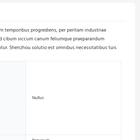
m temporibus progrediens, per peritam industriae
les ad cibum siccum canum feliumque praeparandum
ur. Shenzhou solutio est omnibus necessitatibus tuis
Nullus