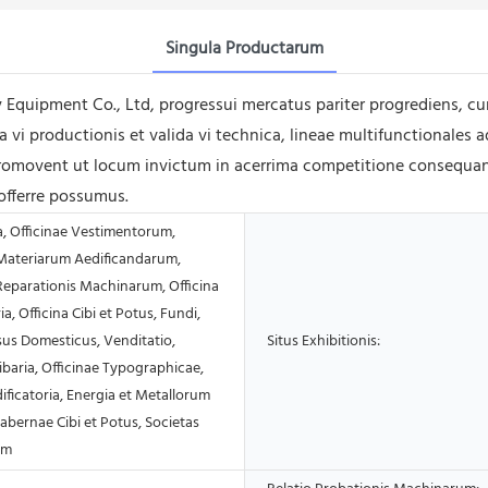
Singula Productarum
quipment Co., Ltd, progressui mercatus pariter progrediens, cu
da vi productionis et valida vi technica, lineae multifunctiona
promovent ut locum invictum in acerrima competitione consequant
 offerre possumus.
a, Officinae Vestimentorum,
 Materiarum Aedificandarum,
Reparationis Machinarum, Officina
ia, Officina Cibi et Potus, Fundi,
sus Domesticus, Venditatio,
Situs Exhibitionis:
baria, Officinae Typographicae,
ficatoria, Energia et Metallorum
abernae Cibi et Potus, Societas
um