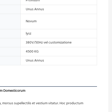
Provisum
Unus Annus
Novum
lysz
380V/50Hz vel customizatione
4500 KG
Unus Annus
ium Domesticorum