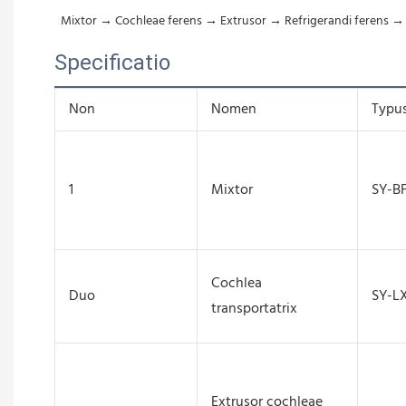
Mixtor → Cochleae ferens → Extrusor → Refrigerandi ferens → 
Specificatio
Non
Nomen
Typu
1
Mixtor
SY-B
Cochlea
Duo
SY-L
transportatrix
Extrusor cochleae