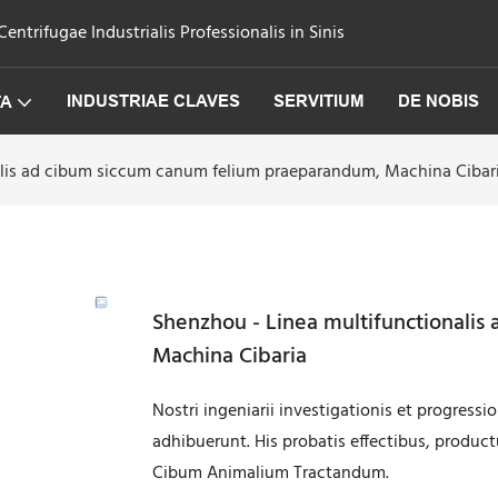
trifugae Industrialis Professionalis in Sinis
INDUSTRIAE CLAVES
SERVITIUM
DE NOBIS
TA
alis ad cibum siccum canum felium praeparandum, Machina Cibar
Shenzhou - Linea multifunctionali
Machina Cibaria
Nostri ingeniarii investigationis et progress
adhibuerunt. His probatis effectibus, produc
Cibum Animalium Tractandum.