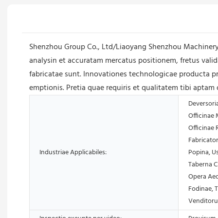
Shenzhou Group Co., Ltd/Liaoyang Shenzhou Machinery E
analysin et accuratam mercatus positionem, fretus vali
fabricatae sunt. Innovationes technologicae producta 
emptionis. Pretia quae requiris et qualitatem tibi aptam
Deversori
Officinae
Officinae 
Fabricator
Industriae Applicabiles:
Popina, U
Taberna Ci
Opera Aedi
Fodinae, T
Venditor