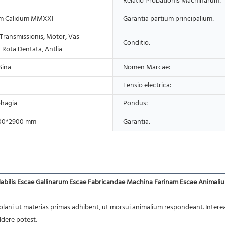
Relatio Probationis Machinarum:
m Calidum MMXXI
Garantia partium principalium:
Transmissionis, Motor, Vas
Conditio:
 Rota Dentata, Antlia
Sina
Nomen Marcae:
Tensio electrica:
phagia
Pondus:
00*2900 mm
Garantia:
dabilis Escae Gallinarum Escae Fabricandae Machina Farinam Escae Animal
dere potest.