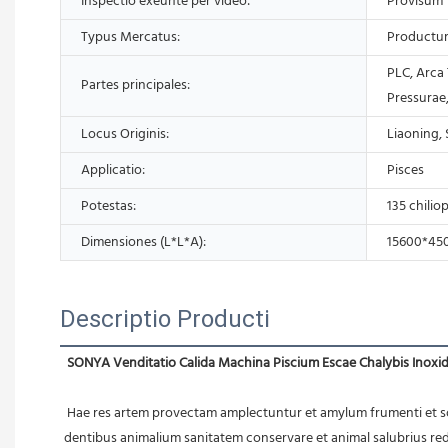
Inspectio exeunte per video:
Provisum
Typus Mercatus:
Productu
PLC, Arca 
Partes principales:
Pressurae,
Locus Originis:
Liaoning, 
Applicatio:
Pisces
Potestas:
135 chilio
Dimensiones (L*L*A):
15600*45
Descriptio Producti
SONYA Venditatio Calida Machina Piscium Escae Chalybis Inoxi
 Hae res artem provectam amplectuntur et amylum frumenti et solani ut materias primas adhibent, ut morsui animalium respondeant. Interea, morsus supellectilis et vestium vitatur. Hoc productum 
dentibus animalium sanitatem conservare et animal salubrius red