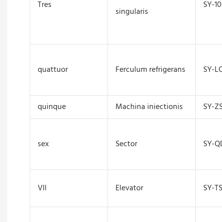
Tres
SY-1
singularis
quattuor
Ferculum refrigerans
SY-L
quinque
Machina iniectionis
SY-Z
sex
Sector
SY-Q
VII
Elevator
SY-T