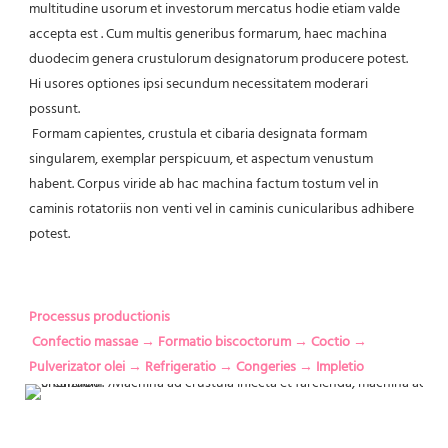
multitudine usorum et investorum mercatus hodie etiam valde 
accepta est
 . Cum multis generibus formarum, haec machina 
duodecim genera crustulorum designatorum producere potest. 
Hi usores optiones ipsi secundum necessitatem moderari 
possunt.
Formam capientes, crustula et cibaria designata formam 
singularem, exemplar perspicuum, et aspectum venustum 
habent. Corpus viride ab hac machina factum tostum vel in 
caminis rotatoriis non venti vel in caminis cunicularibus adhibere 
potest.
Processus productionis
 Confectio massae → Formatio biscoctorum → Coctio → 
Pulverizator olei → Refrigeratio → Congeries → Impletio