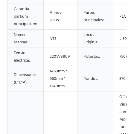
Garantia
Annus
Partes
partium
PLC
Unus
principales:
principalium:
Nomen
Locus
lysz
Liaoning
Marcae:
Originis:
Tensio
220V/380V
Potestas:
750W
electrica:
1460mm *
Dimensiones
960mm *
Pondus:
370 KG
(L*L*A):
1240mm
Officina
Vinaria,
conserv
Molend
farinae,