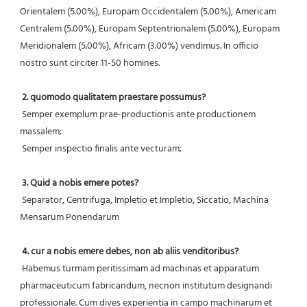
Orientalem (5.00%), Europam Occidentalem (5.00%), Americam 
Centralem (5.00%), Europam Septentrionalem (5.00%), Europam 
Meridionalem (5.00%), Africam (3.00%) vendimus. In officio 
nostro sunt circiter 11-50 homines.
2. quomodo qualitatem praestare possumus?
 Semper exemplum prae-productionis ante productionem 
massalem;
 Semper inspectio finalis ante vecturam;
3. Quid a nobis emere potes?
 Separator, Centrifuga, Impletio et Impletio, Siccatio, Machina 
Mensarum Ponendarum
4. cur a nobis emere debes, non ab aliis venditoribus?
 Habemus turmam peritissimam ad machinas et apparatum 
pharmaceuticum fabricandum, necnon institutum designandi 
professionale. Cum dives experientia in campo machinarum et 