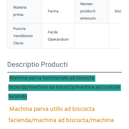
Nomen
Materia
Farina
producti
biscoct
prima:
emissum:
Puncta
Facile
Venditionis
Operandum
Clavis:
Descriptio Producti
Machina parva functionalis ad biscocta 
facienda/machina ad biscocta/machina ad crustula 
facienda
Machina parva utilis ad biscocta 
facienda/machina ad biscocta/machina 