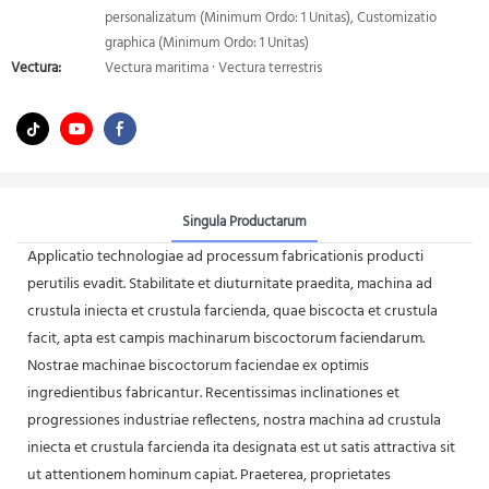
personalizatum (Minimum Ordo: 1 Unitas), Customizatio
graphica (Minimum Ordo: 1 Unitas)
Vectura:
Vectura maritima · Vectura terrestris
Singula Productarum
Applicatio technologiae ad processum fabricationis producti
perutilis evadit. Stabilitate et diuturnitate praedita, machina ad
crustula iniecta et crustula farcienda, quae biscocta et crustula
facit, apta est campis machinarum biscoctorum faciendarum.
Nostrae machinae biscoctorum faciendae ex optimis
ingredientibus fabricantur. Recentissimas inclinationes et
progressiones industriae reflectens, nostra machina ad crustula
iniecta et crustula farcienda ita designata est ut satis attractiva sit
ut attentionem hominum capiat. Praeterea, proprietates