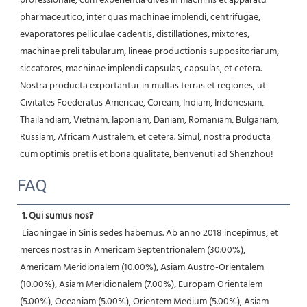
professionale, cum experientia dives in machinis et apparatu 
pharmaceutico, inter quas machinae implendi, centrifugae, 
evaporatores pelliculae cadentis, distillationes, mixtores, 
machinae preli tabularum, lineae productionis suppositoriarum, 
siccatores, machinae implendi capsulas, capsulas, et cetera. 
Nostra producta exportantur in multas terras et regiones, ut 
Civitates Foederatas Americae, Coream, Indiam, Indonesiam, 
Thailandiam, Vietnam, Iaponiam, Daniam, Romaniam, Bulgariam, 
Russiam, Africam Australem, et cetera. Simul, nostra producta 
cum optimis pretiis et bona qualitate, benvenuti ad Shenzhou! 
FAQ
1. Qui sumus nos?
 Liaoningae in Sinis sedes habemus. Ab anno 2018 incepimus, et 
merces nostras in Americam Septentrionalem (30.00%), 
Americam Meridionalem (10.00%), Asiam Austro-Orientalem 
(10.00%), Asiam Meridionalem (7.00%), Europam Orientalem 
(5.00%), Oceaniam (5.00%), Orientem Medium (5.00%), Asiam 