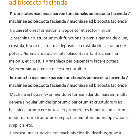
ad biscocta facienda
Proprietates machinae parvae functionalis ad biscocta facienda / 
machinae ad biscocta facienda / machinae ad biscocta facienda
1. duae rationes formationis: depositor et sector filorum
 2. Machina crustulorum multifunctionalis omnia genera dulcium, 
crustula, biscocta, crustula deposita et crustula filo secta facere 
potest. Plurima crustula ornata, placentas infantiles, semina 
melonis, et crustula Armeniaca per placentam facere potest. 
Saporem singularem et diversum tibi affert.
Introductio machinae parvae functionalis ad biscocta facienda / 
machinae ad biscocta facienda / machinae ad biscocta facienda
Machina est quae, exprimendo et formam dando massam, multa 
genera singularium designorum cibariorum et crustulorum ex 
basi sicca producere potest, et proprietates habet technicarum 
modernarum, structurae compactae, multifunctionis, operationis 
simplicis, etc.
Haec est una ex novissimis machinis cibariis idealibus, quae a 