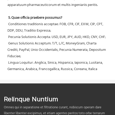
apparatuum pharmaceuticorum et multis ingeniariis peritis.
5. Quae officia praebere possumus?
 Conditiones traditionis acceptae: FOB, CFR, CIF, EXW, CIP, CPT, 
DDP, DDU, Traditio Expressa;
 Pecunia Solutionis Accepta: USD, EUR, JPY, AUD, HKD, CNY, CHF;
 Genus Solutionis Acceptum: T/T, L/C, MoneyGram, Charta 
Crediti, PayPal, Unio Occidentalis, Pecunia Numerata, Depositum 
Fiduciae;
 Lingua Loquitur: Anglica, Sinica, Hispanica, Iaponica, Lusitana, 
Germanica, Arabica, Francogallica, Russica, Coreana, Italica
Relinque Nuntium
Omnes qui in separatione et filtratione curant, nobiscum operam dare
libenter libenter excipimus, et etiam agentes peritos toto orbe terrarum