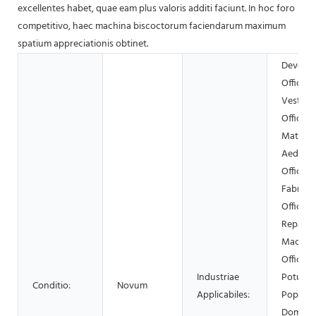
excellentes habet, quae eam plus valoris additi faciunt. In hoc foro
competitivo, haec machina biscoctorum faciendarum maximum
spatium appreciationis obtinet.
Deversor
Officina
Vestime
Officina
Materia
Aedific
Officina
Fabrica
Officina
Reparat
Machin
Officina 
Industriae
Potus, F
Conditio:
Novum
Applicabiles:
Popina,
Domesti