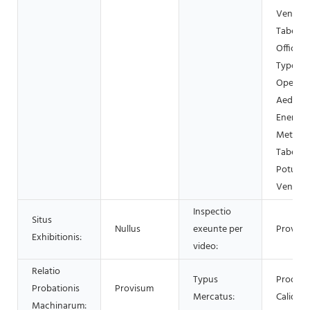
Venditat
Taberna 
Officina
Typogra
Opera
Aedifica
Energia 
Metalla,
Tabernae
Potus, S
Vendit
Inspectio
Situs
Nullus
exeunte per
Provisu
Exhibitionis:
video:
Relatio
Typus
Produc
Probationis
Provisum
Mercatus:
Calidu
Machinarum: