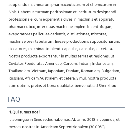
supplendo machinarum pharmaceuticarum et chemicarum in 
Sinis. Habemus turmam peritissimam et institutum designandi 
professionale, cum experientia dives in machinis et apparatu 
pharmaceutico, inter quas machinae implendi, centrifugae, 
evaporatores pelliculae cadentis, distillationes, mixtores, 
machinae preli tabularum, lineae productionis suppositoriarum, 
siccatores, machinae implendi capsulas, capsulas, et cetera. 
Nostra producta exportantur in multas terras et regiones, ut 
Civitates Foederatas Americae, Coream, Indiam, Indonesiam, 
Thailandiam, Vietnam, Iaponiam, Daniam, Romaniam, Bulgariam, 
Russiam, Africam Australem, et cetera. Simul, nostra producta 
cum optimis pretiis et bona qualitate, benvenuti ad Shenzhou! 
FAQ
1. Qui sumus nos?
 Liaoningae in Sinis sedes habemus. Ab anno 2018 incepimus, et 
merces nostras in Americam Septentrionalem (30.00%), 