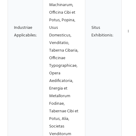
Machinarum,
Officina Cibi et
Potus, Popina,
Industriae
Usus
Situs
Null
Applicabiles:
Domesticus,
Exhibitionis:
Venditatio,
Taberna Cibaria,
Officinae
Typographicae,
Opera
Aedificatoria,
Energia et
Metallorum
Fodinae,
Tabernae Cibi et
Potus, Alia,
Societas
Venditorum