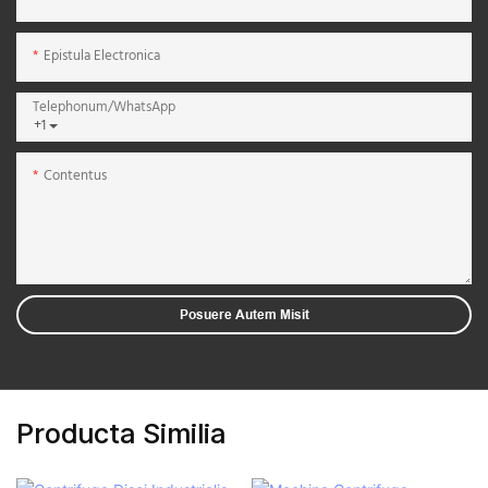
Epistula Electronica
Telephonum/WhatsApp
+1
Contentus
Posuere Autem Misit
Producta Similia