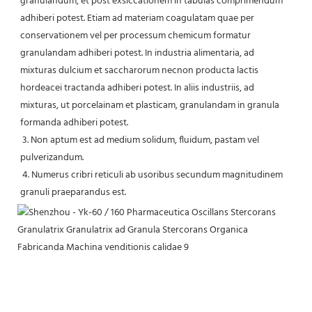
granulandum, et post exsiccationem in tabulas comprimendum 
adhiberi potest. Etiam ad materiam coagulatam quae per 
conservationem vel per processum chemicum formatur 
granulandam adhiberi potest. In industria alimentaria, ad 
mixturas dulcium et saccharorum necnon producta lactis 
hordeacei tractanda adhiberi potest. In aliis industriis, ad 
mixturas, ut porcelainam et plasticam, granulandam in granula 
formanda adhiberi potest.
 3. Non aptum est ad medium solidum, fluidum, pastam vel 
pulverizandum.
 4. Numerus cribri reticuli ab usoribus secundum magnitudinem 
granuli praeparandus est.