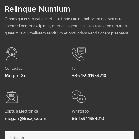
Relinque Nuntium
Omnes qui in separatione et filtratione curant, nobiscum operam dare
libenter libenter excipimus, et etiam agentes peritos toto orbe terrarum
quaerimus qui meliorem servitium et profundam venditionem praebeant.
Contactus
Tel.
Megan Xu
+86 15941954210
Epistula Electronica
Whatsapp
megan@lnszjx.com
86-15941954210
Nomen