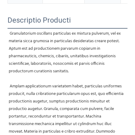
Descriptio Producti
Granulatorium oscillans particulas ex mixtura pulverum, vel ex 
materia sicca grumosa in particulas desideratas creare potest. 
Aptum est ad productionem parvarum copiarum in 
pharmaceuticis, chemicis, cibariis, unitatibus investigationis 
scientificae, laboratoriis, nosocomiis et parvis officinis 
productorum curationis sanitatis.
Amplam applicationum varietatem habet, particulas uniformes 
producit, nulla cribratione particularum opus est, quo efficientia 
productionis augetur, sumptus productionis minuitur et 
productio augetur. Granula, comparata cum pulvere, facile 
portantur, reconduntur et transportantur. Machina 
transmissione mechanica impellitur ut cylindrum huc illuc 
moveat. Materia in particulas e cribro extruditur. Dummodo 