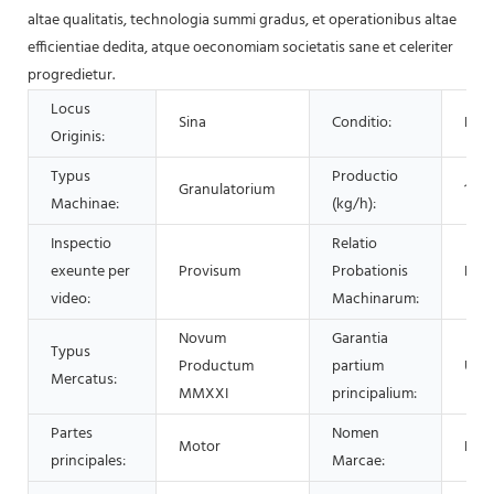
altae qualitatis, technologia summi gradus, et operationibus altae
efficientiae dedita, atque oeconomiam societatis sane et celeriter
progredietur.
Locus
Sina
Conditio:
Nov
Originis:
Typus
Productio
Granulatorium
100
Machinae:
(kg/h):
Inspectio
Relatio
exeunte per
Provisum
Probationis
Pro
video:
Machinarum:
Novum
Garantia
Typus
Productum
partium
Unu
Mercatus:
MMXXI
principalium:
Partes
Nomen
Motor
LYS
principales:
Marcae: