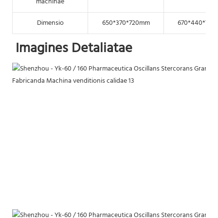
machinae
Dimensio
650*370*720mm
670*440*79
Imagines Detaliatae