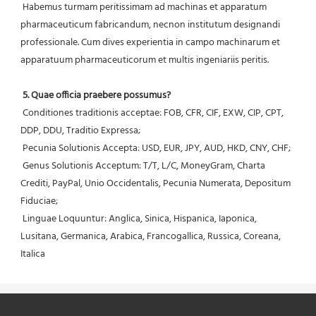
 Habemus turmam peritissimam ad machinas et apparatum 
pharmaceuticum fabricandum, necnon institutum designandi 
professionale. Cum dives experientia in campo machinarum et 
apparatuum pharmaceuticorum et multis ingeniariis peritis.
5. Quae officia praebere possumus?
 Conditiones traditionis acceptae: FOB, CFR, CIF, EXW, CIP, CPT, 
DDP, DDU, Traditio Expressa;
 Pecunia Solutionis Accepta: USD, EUR, JPY, AUD, HKD, CNY, CHF;
 Genus Solutionis Acceptum: T/T, L/C, MoneyGram, Charta 
Crediti, PayPal, Unio Occidentalis, Pecunia Numerata, Depositum 
Fiduciae;
 Linguae Loquuntur: Anglica, Sinica, Hispanica, Iaponica, 
Lusitana, Germanica, Arabica, Francogallica, Russica, Coreana, 
Italica