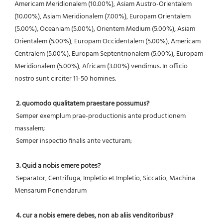
Americam Meridionalem (10.00%), Asiam Austro-Orientalem 
(10.00%), Asiam Meridionalem (7.00%), Europam Orientalem 
(5.00%), Oceaniam (5.00%), Orientem Medium (5.00%), Asiam 
Orientalem (5.00%), Europam Occidentalem (5.00%), Americam 
Centralem (5.00%), Europam Septentrionalem (5.00%), Europam 
Meridionalem (5.00%), Africam (3.00%) vendimus. In officio 
nostro sunt circiter 11-50 homines.
2. quomodo qualitatem praestare possumus?
 Semper exemplum prae-productionis ante productionem 
massalem;
 Semper inspectio finalis ante vecturam;
3. Quid a nobis emere potes?
 Separator, Centrifuga, Impletio et Impletio, Siccatio, Machina 
Mensarum Ponendarum
4. cur a nobis emere debes, non ab aliis venditoribus?