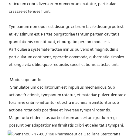
reticulum cribri diversorum numerorum mutatur, particulae 
crassae et tenues fiunt.
Tympanum non opus est disiungi, cribrum facile disiungi potest 
et levissimum est. Partes purgatoriae tantum partem cavitatis 
granulationis constituunt, et purgatio percommoda est. 
Particulae a systemate factae minus pulveris et magnitudinis 
particularum continent, operatio commoda, gubernatio simplex 
et longa vita utilis, quae requisitis specificationis satisfaciunt.
 Modus operandi:
 Granulatorium oscillatorium est impulsus mechanicus. Sub 
actione frictionis, tympanum rotatur, et materiae pulverulentae e 
foramine cribri emittuntur et extra machinam emittuntur sub 
actione rotationis positivae et inversae tympani rotantis. 
Magnitudo et densitas particularum ad certum gradum regi 
possunt per adaptationem firmitatis cribri et celeritatis tympani.