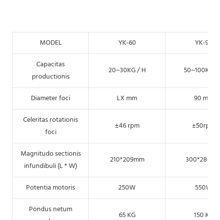
MODEL
YK-60
YK-90
Capacitas
20~30KG / H
50~100KG /
productionis
Diameter foci
LX mm
90 mm
Celeritas rotationis
±46 rpm
±50rpm
foci
Magnitudo sectionis
210*209mm
300*280m
infundibuli (L * W)
Potentia motoris
250W
550W
Pondus netum
65 KG
150 KG