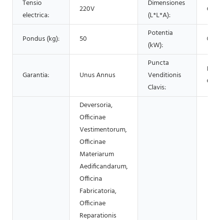
Tensio
Dimensiones
220V
670
electrica:
(L*L*A):
Potentia
Pondus (kg):
50
0.5
(kW):
Puncta
Faci
Garantia:
Unus Annus
Venditionis
Ope
Clavis:
Deversoria,
Officinae
Vestimentorum,
Officinae
Materiarum
Aedificandarum,
Officina
Fabricatoria,
Officinae
Reparationis