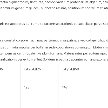
extractio pigmentorum, tincturae, necnon variarum proteinarum, algarum, gel
rum et omnium generum glucosi; purificatio resinae, solutionum sporarum et 
ris est apparatus qui cum alto factore separationis et capacitate, parvo spa
ris constat corpore machinae, parte impulsiva, patina, alveo colligenti liquid
Fusus cum rota impulsa per buffer in sede copulationis coniungitur. Motor v
campum vis centrifugalem validum formans. Materia intus per aditum liquidi in 
arificationis per exitum effluit. Solidum in patina deponitur et manu exone
05
GF/GQ125
GF/GQ150
125
147