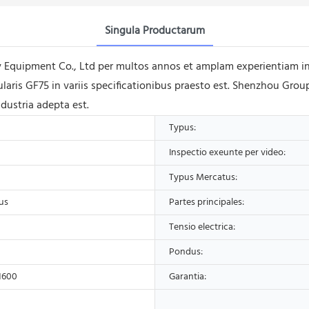
Singula Productarum
quipment Co., Ltd per multos annos et amplam experientiam in fa
ubularis GF75 in variis specificationibus praesto est. Shenzhou G
dustria adepta est.
Typus:
Inspectio exeunte per video:
Typus Mercatus:
us
Partes principales:
Tensio electrica:
Pondus:
1600
Garantia: