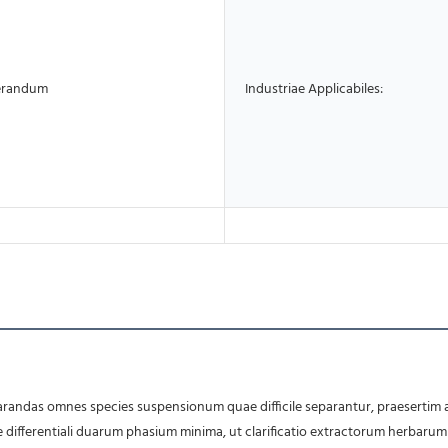
perandum
Industriae Applicabiles:
te differentiali duarum phasium minima, ut clarificatio extractorum herbaru