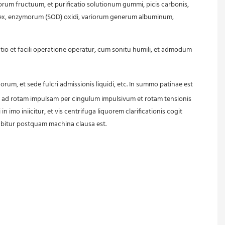
orum fructuum, et purificatio solutionum gummi, picis carbonis, 
latex, enzymorum (SOD) oxidi, variorum generum albuminum, 
tio et facili operatione operatur, cum sonitu humili, et admodum 
orum, et sede fulcri admissionis liquidi, etc. In summo patinae est 
im ad rotam impulsam per cingulum impulsivum et rotam tensionis 
imo iniicitur, et vis centrifuga liquorem clarificationis cogit 
rabitur postquam machina clausa est. 