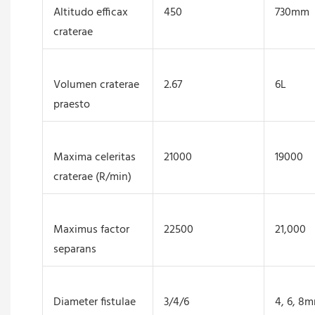
Altitudo efficax
450
730mm
craterae
Volumen craterae
2.67
6L
praesto
Maxima celeritas
21000
19000
craterae (R/min)
Maximus factor
22500
21,000
separans
Diameter fistulae
3/4/6
4, 6, 8