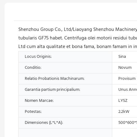
Shenzhou Group Co., Ltd/Liaoyang Shenzhou Machinery E
tubularis GF75 habet. Centrifuga olei motorii residui t
Ltd cum alta qualitate et bona fama, bonam famam in in
Locus Originis:
Sina
Conditio:
Novum
Relatio Probationis Machinarum:
Provisum
Garantia partium principalium:
Unus Ann
Nomen Marcae:
LYSZ
Potestas:
2.2kW
Dimensiones (L*L*A):
500*600*