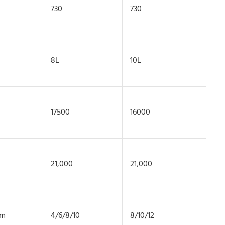
730
730
8L
10L
17500
16000
21,000
21,000
mm
4/6/8/10
8/10/12