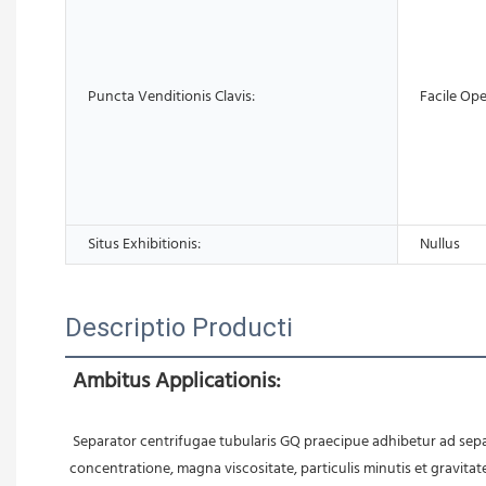
Puncta Venditionis Clavis:
Facile O
Situs Exhibitionis:
Nullus
Descriptio Producti
Ambitus Applicationis:
 Separator centrifugae tubularis GQ praecipue adhibetur ad separandas omnes species suspensionum quae difficile separantur, praesertim aptus ad separationem suspensionum solido-liquidarum cum levi 
concentratione, magna viscositate, particulis minutis et gravita