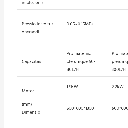
impletionis
Pressio introitus
0.05~0.15MPa
onerandi
Pro materiis,
Pro mate
Capacitas
plerumque 50-
plerumq
80L/H
300L/H
1.5KW
2.2kW
Motor
(mm)
500*600*1300
500*600
Dimensio