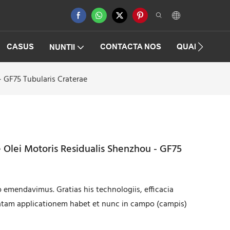
CASUS
CONTACTA NOS
QUAESTIONE
NUNTII
- GF75 Tubularis Craterae
 Olei Motoris Residualis Shenzhou - GF75
o emendavimus. Gratias his technologiis, efficacia
tam applicationem habet et nunc in campo (campis)