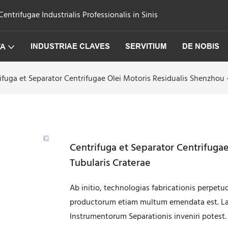
trifugae Industrialis Professionalis in Sinis
INDUSTRIAE CLAVES
SERVITIUM
DE NOBIS
TA
ifuga et Separator Centrifugae Olei Motoris Residualis Shenzhou 
Centrifuga et Separator Centrifugae
Tubularis Craterae
Ab initio, technologias fabricationis perpetu
productorum etiam multum emendata est. La
Instrumentorum Separationis inveniri potest.