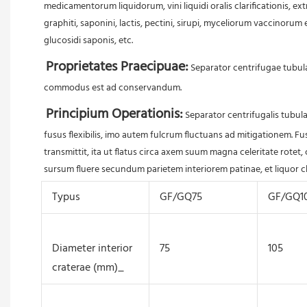
medicamentorum liquidorum, vini liquidi oralis clarificationis, 
graphiti, saponini, lactis, pectini, sirupi, myceliorum vaccino
glucosidi saponis, etc. 
Proprietates Praecipuae:
 Separator centrifugae tubula
commodus est ad conservandum. 
Principium Operationis:
 Separator centrifugalis tubula
fusus flexibilis, imo autem fulcrum fluctuans ad mitigationem. 
transmittit, ita ut flatus circa axem suum magna celeritate rotet, 
sursum fluere secundum parietem interiorem patinae, et liquor cl
Typus
GF/GQ75
GF/GQ1
Diameter interior
75
105
craterae (mm)_