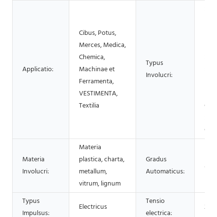
Scat
Meta
Cibus, Potus,
Lag
Merces, Medica,
Doli
Chemica,
Sac
Typus
Applicatio:
Machinae et
Stabi
Involucri:
Ferramenta,
Pell
VESTIMENTA,
Meta
Textilia
Cin
Sacc
Caps
Materia
Materia
plastica, charta,
Gradus
Aut
Involucri:
metallum,
Automaticus:
vitrum, lignum
Typus
Tensio
Electricus
220
Impulsus:
electrica: