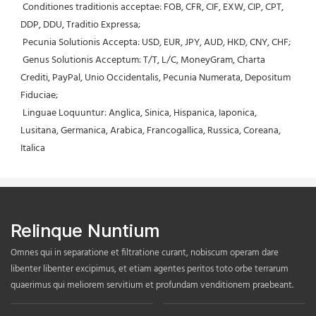
 Conditiones traditionis acceptae: FOB, CFR, CIF, EXW, CIP, CPT, 
DDP, DDU, Traditio Expressa;
 Pecunia Solutionis Accepta: USD, EUR, JPY, AUD, HKD, CNY, CHF;
 Genus Solutionis Acceptum: T/T, L/C, MoneyGram, Charta 
Crediti, PayPal, Unio Occidentalis, Pecunia Numerata, Depositum 
Fiduciae;
 Linguae Loquuntur: Anglica, Sinica, Hispanica, Iaponica, 
Lusitana, Germanica, Arabica, Francogallica, Russica, Coreana, 
Italica
Relinque Nuntium
Omnes qui in separatione et filtratione curant, nobiscum operam dare
libenter libenter excipimus, et etiam agentes peritos toto orbe terrarum
quaerimus qui meliorem servitium et profundam venditionem praebeant.