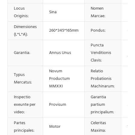
Locus
Nomen
Sina
LYS
Originis:
Marcae:
Dimensiones
260*345*165mm
Pondus:
4 K
(L*L*A):
Puncta
Faci
Garantia:
Annus Unus
Venditionis
Ope
Clavis:
Novum
Relatio
Typus
Productum
Probationis
Pro
Mercatus:
MMXXI
Machinarum:
Inspectio
Garantia
exeunte per
Provisum
partium
Ann
video:
principalium:
Partes
Celeritas
Motor
140 
principales:
Maxima: