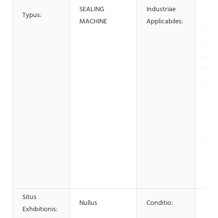
SEALING
Industriae
Popi
Typus:
MACHINE
Applicabiles:
Dom
Vend
Tabe
Offi
Typ
Ope
Aedi
Ener
Met
Fodi
Tabe
Potu
Soci
Ven
Situs
Nullus
Conditio:
Nov
Exhibitionis: