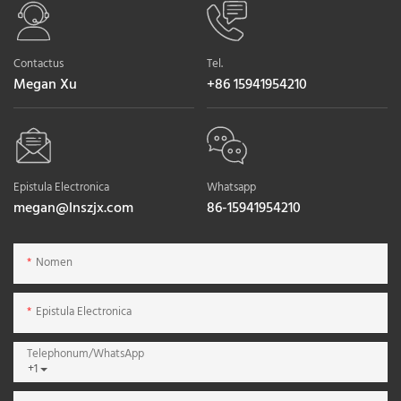
Contactus
Tel.
Megan Xu
+86 15941954210
Epistula Electronica
Whatsapp
megan@lnszjx.com
86-15941954210
Nomen
Epistula Electronica
Telephonum/WhatsApp
+1