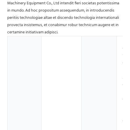
Machinery Equipment Co., Ltd intendit fieri societas potentissima
in mundo. Ad hoc propositum assequendum, in introducendis
peritiis technologiae altae et discendo technologia internationali
provecta insistemus, et conabimur robur technicum augere et in
certamine initiativam adipisci.
Deve
Offi
Ves
Offi
Mat
Aed
Offi
Fabr
Offi
Repa
Mac
Offi
Potu