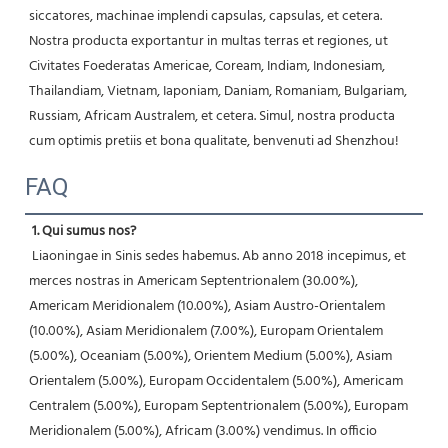
siccatores, machinae implendi capsulas, capsulas, et cetera. 
Nostra producta exportantur in multas terras et regiones, ut 
Civitates Foederatas Americae, Coream, Indiam, Indonesiam, 
Thailandiam, Vietnam, Iaponiam, Daniam, Romaniam, Bulgariam, 
Russiam, Africam Australem, et cetera. Simul, nostra producta 
cum optimis pretiis et bona qualitate, benvenuti ad Shenzhou! 
FAQ
1. Qui sumus nos?
 Liaoningae in Sinis sedes habemus. Ab anno 2018 incepimus, et 
merces nostras in Americam Septentrionalem (30.00%), 
Americam Meridionalem (10.00%), Asiam Austro-Orientalem 
(10.00%), Asiam Meridionalem (7.00%), Europam Orientalem 
(5.00%), Oceaniam (5.00%), Orientem Medium (5.00%), Asiam 
Orientalem (5.00%), Europam Occidentalem (5.00%), Americam 
Centralem (5.00%), Europam Septentrionalem (5.00%), Europam 
Meridionalem (5.00%), Africam (3.00%) vendimus. In officio 