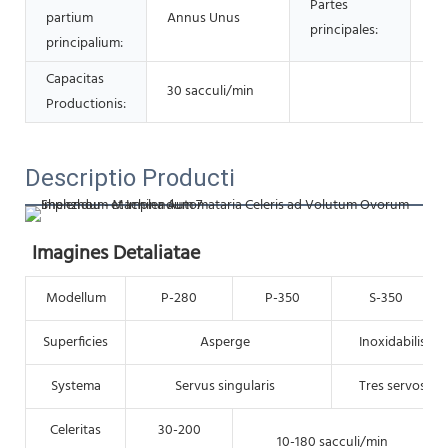
Partes
Mo
partium
Annus Unus
principales:
Fe
principalium:
Capacitas
30 sacculi/min
Productionis:
Descriptio Producti
Imagines Detaliatae
Modellum
P-280
P-350
S-350
Superficies
Asperge
Inoxidabilis
Systema
Servus singularis
Tres servos
Celeritas
30-200
10-180 sacculi/min