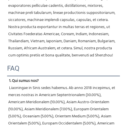
evaporatores pelliculae cadentis, distillationes, mixtores, 
machinae preli tabularum, lineae productionis suppositoriarum, 
siccatores, machinae implendi capsulas, capsulas, et cetera. 
Nostra producta exportantur in multas terras et regiones, ut 
Civitates Foederatas Americae, Coream, Indiam, Indonesiam, 
Thailandiam, Vietnam, Iaponiam, Daniam, Romaniam, Bulgariam, 
Russiam, Africam Australem, et cetera. Simul, nostra producta 
cum optimis pretiis et bona qualitate, benvenuti ad Shenzhou! 
FAQ
1. Qui sumus nos?
 Liaoningae in Sinis sedes habemus. Ab anno 2018 incepimus, et 
merces nostras in Americam Septentrionalem (30.00%), 
Americam Meridionalem (10.00%), Asiam Austro-Orientalem 
(10.00%), Asiam Meridionalem (7.00%), Europam Orientalem 
(5.00%), Oceaniam (5.00%), Orientem Medium (5.00%), Asiam 
Orientalem (5.00%), Europam Occidentalem (5.00%), Americam 