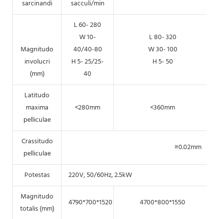
sarcinandi
sacculi/min
L 60- 280
W 10-
L 80- 320
Magnitudo
40/40-80
W 30- 100
involucri
H 5- 25/25-
H 5- 50
(mm)
40
Latitudo
maxima
<280mm
<360mm
pelliculae
Crassitudo
≥0.02mm
pelliculae
Potestas
220V, 50/60Hz, 2.5kW
Magnitudo
4790*700*1520
4700*800*1550
totalis (mm)