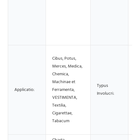
Ob
IN
Em
Glu
SE
Nu
Sc
Cibus, Potus,
Me
Merces, Medica,
La
Chemica,
Do
Machinae et
Sa
Typus
Applicatio:
Ferramenta,
Sta
Involucri:
VESTIMENTA,
Pel
Textilia,
Me
Cigarettae,
Ci
Tabacum
Sa
Ca