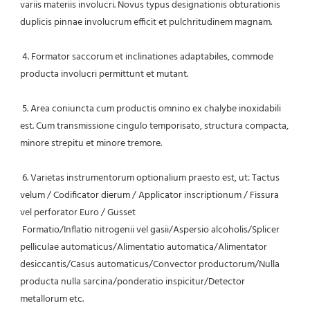
variis materiis involucri. Novus typus designationis obturationis 
duplicis pinnae involucrum efficit et pulchritudinem magnam.
 4. Formator saccorum et inclinationes adaptabiles, commode 
producta involucri permittunt et mutant.
 5. Area coniuncta cum productis omnino ex chalybe inoxidabili 
est. Cum transmissione cingulo temporisato, structura compacta, 
minore strepitu et minore tremore.
 6. Varietas instrumentorum optionalium praesto est, ut: Tactus 
velum / Codificator dierum / Applicator inscriptionum / Fissura 
vel perforator Euro / Gusset
 Formatio/Inflatio nitrogenii vel gasii/Aspersio alcoholis/Splicer 
pelliculae automaticus/Alimentatio automatica/Alimentator 
desiccantis/Casus automaticus/Convector productorum/Nulla 
producta nulla sarcina/ponderatio inspicitur/Detector 
metallorum etc.