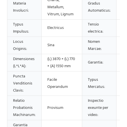
Charta,
Materia
Gradus
Metallum,
Au
Involucri:
Automaticus:
Vitrum, Lignum
Typus
Tensio
Electricus
22
Impulsus:
electrica:
Locus
Nomen
Sina
LY
Originis:
Marcae:
Dimensiones
(L) 3870 × (L) 770
Garantia:
An
(L*L*A):
× (A) 1550 mm
Puncta
N
Facile
Typus
Venditionis
Pr
Operandum
Mercatus:
Clavis:
M
Relatio
Inspectio
Probationis
Provisum
exeunte per
Pr
Machinarum:
video:
Garantia