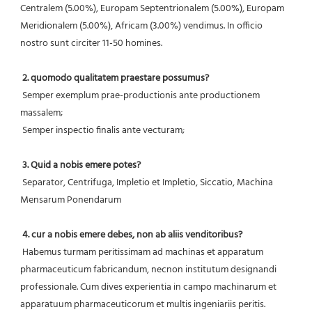
Centralem (5.00%), Europam Septentrionalem (5.00%), Europam 
Meridionalem (5.00%), Africam (3.00%) vendimus. In officio 
nostro sunt circiter 11-50 homines.
2. quomodo qualitatem praestare possumus?
 Semper exemplum prae-productionis ante productionem 
massalem;
 Semper inspectio finalis ante vecturam;
3. Quid a nobis emere potes?
 Separator, Centrifuga, Impletio et Impletio, Siccatio, Machina 
Mensarum Ponendarum
4. cur a nobis emere debes, non ab aliis venditoribus?
 Habemus turmam peritissimam ad machinas et apparatum 
pharmaceuticum fabricandum, necnon institutum designandi 
professionale. Cum dives experientia in campo machinarum et 
apparatuum pharmaceuticorum et multis ingeniariis peritis.