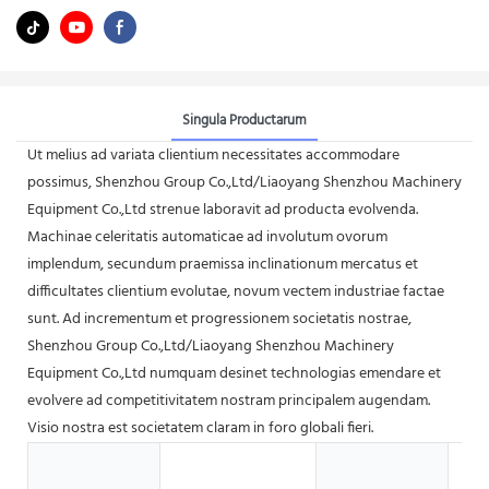
Singula Productarum
Ut melius ad variata clientium necessitates accommodare
possimus, Shenzhou Group Co.,Ltd/Liaoyang Shenzhou Machinery
Equipment Co.,Ltd strenue laboravit ad producta evolvenda.
Machinae celeritatis automaticae ad involutum ovorum
implendum, secundum praemissa inclinationum mercatus et
difficultates clientium evolutae, novum vectem industriae factae
sunt. Ad incrementum et progressionem societatis nostrae,
Shenzhou Group Co.,Ltd/Liaoyang Shenzhou Machinery
Equipment Co.,Ltd numquam desinet technologias emendare et
evolvere ad competitivitatem nostram principalem augendam.
Visio nostra est societatem claram in foro globali fieri.
De