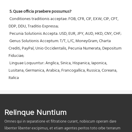
5. Quae officia praebere possumus?
 Conditiones traditionis acceptae: FOB, CFR, CIF, EXW, CIP, CPT, 
DDP, DDU, Traditio Expressa;
 Pecunia Solutionis Accepta: USD, EUR, JPY, AUD, HKD, CNY, CHF;
 Genus Solutionis Acceptum: T/T, L/C, MoneyGram, Charta 
Crediti, PayPal, Unio Occidentalis, Pecunia Numerata, Depositum 
Fiduciae;
 Linguae Loquuntur: Anglica, Sinica, Hispanica, Iaponica, 
Lusitana, Germanica, Arabica, Francogallica, Russica, Coreana, 
Italica
Relinque Nuntium
Omnes qui in separatione et filtratione curant, nobiscum operam dare
libenter libenter excipimus, et etiam agentes peritos toto orbe terrarum