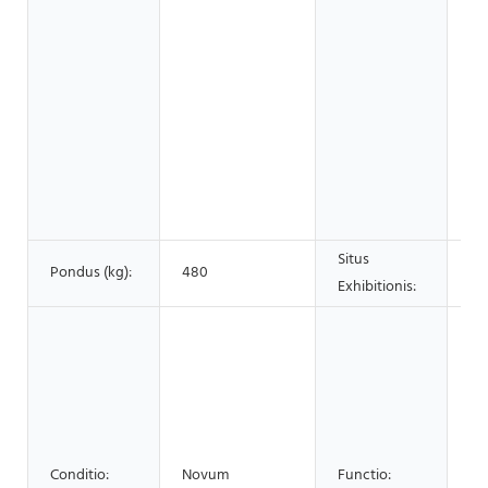
Op
Aed
En
Me
Fo
Ta
Pot
So
Ve
Situs
Pondus (kg):
480
Nu
Exhibitionis:
IM
Inv
In
La
Op
OB
Conditio:
Novum
Functio: