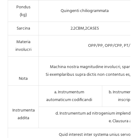
Pondus
Quingenti chiliogrammata
(kg)
Sarcina
2.2CBM,2CASES
Materia
OPP/PP, OPP/CPP, PT/PE, P
involucri
Machina nostra magnitudine involucri, sparsione v
Si exemplaribus supra dictis non contentus es, qua
Nota
a. Instrumentum
b. Instrumentu
automaticum codificandi
inscriptio
Instrumenta
d. Instrumentum ad nitrogenium implendum
addita
e. Clausura aut
Quid interest inter systema unius servoru