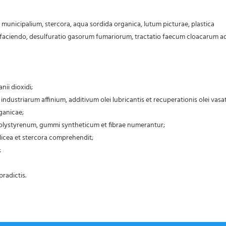
 municipalium, stercora, aqua sordida organica, lutum picturae, plastica
be faciendo, desulfuratio gasorum fumariorum, tractatio faecum cloacarum a
nii dioxidi;
 et industriarum affinium, additivum olei lubricantis et recuperationis olei vasat
ganicae;
polystyrenum, gummi syntheticum et fibrae numerantur;
ilicea et stercora comprehendit;
;
pradictis.