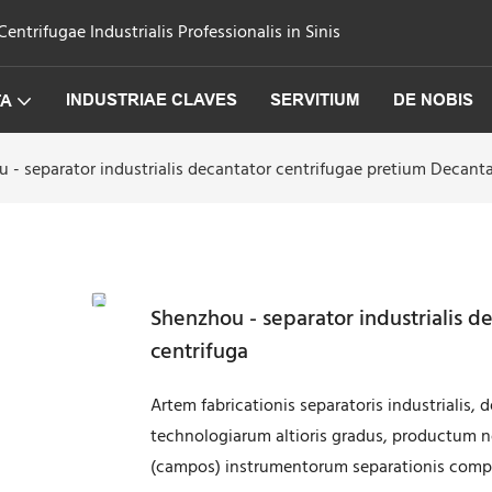
trifugae Industrialis Professionalis in Sinis
INDUSTRIAE CLAVES
SERVITIUM
DE NOBIS
TA
 - separator industrialis decantator centrifugae pretium Decanta
Shenzhou - separator industrialis d
centrifuga
Artem fabricationis separatoris industrialis, d
technologiarum altioris gradus, productum 
(campos) instrumentorum separationis comp