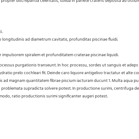
; propter discrepantia celeritatis, solida in pariete crateris deposita ad ost
i.
o longitudinis ad diametrum cavitatis, profunditas piscinae fluidi.
inter impulsorem spiralem et profunditatem craterae piscinae liquidi.
 processus purgationis transeunt. In hoc processu, sordes ut sanguis et ade
ehydratio prelo cochleari fit. Deinde caro liquore antigelivo tractatur et al
ris ad magnam quantitatem fibrae piscium iacturam ducunt 1. Multa aqua purga
a problemata supradicta solvere potest. In productione surimi, centrifuga 
odo, ratio productionis surimi significanter augeri potest.