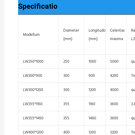
Specificatio
Diameter
Longitudo
Celeritas
Ra
Modellum
(mm)
(mm)
maxima
L
LW250*1000
250
1000
5000
qu
LW300*900
300
900
4200
Tr
LW300*1200
300
1200
4000
qu
LW355*1160
355
1160
3600
3.
LW355*1460
355
1460
3600
qu
LW400*1200
400
1200
3200
Tr