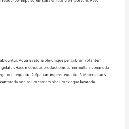
ium residui per impulsorem spiralem transferri possunt. Haec 
ps abluuntur. Aqua lavatoria plerumque per cribrum rotantem 
te congelatur. Haec methodus productionis surimi multa incommoda 
toria requiritur 2. Spatium ingens requiritur 3. Materia rudis 
decantatoria non solum carnem piscium ex aqua lavatoria 