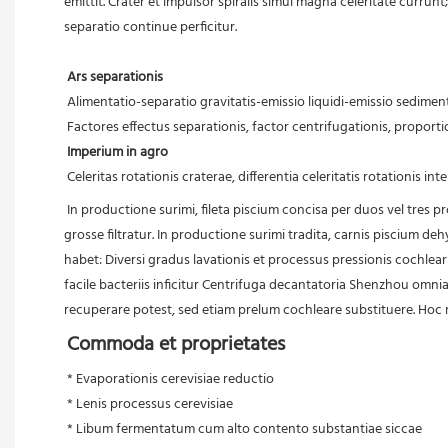
emittit. Crater et impulsor spiralis simul magna celeritate currunt
separatio continue perficitur.
Ars separationis
 Alimentatio-separatio gravitatis-emissio liquidi-emissio sediment
 Factores effectus separationis, factor centrifugationis, proporti
Imperium in agro
 Celeritas rotationis craterae, differentia celeritatis rotationis 
In productione surimi, fileta piscium concisa per duos vel tres
grosse filtratur. In productione surimi tradita, carnis piscium d
habet: Diversi gradus lavationis et processus pressionis cochlea
facile bacteriis inficitur Centrifuga decantatoria Shenzhou omni
recuperare potest, sed etiam prelum cochleare substituere. Hoc m
Commoda et proprietates
* Evaporationis cerevisiae reductio
 * Lenis processus cerevisiae
 * Libum fermentatum cum alto contento substantiae siccae