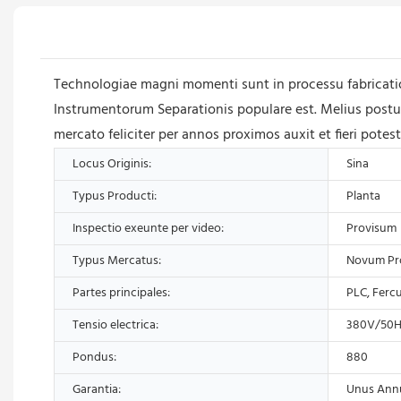
Technologiae magni momenti sunt in processu fabricatio
Instrumentorum Separationis populare est. Melius post
mercato feliciter per annos proximos auxit et fieri pote
Locus Originis:
Sina
Typus Producti:
Planta
Inspectio exeunte per video:
Provisum
Typus Mercatus:
Novum P
Partes principales:
PLC, Ferc
Tensio electrica:
380V/50HZ
Pondus:
880
Garantia:
Unus Ann