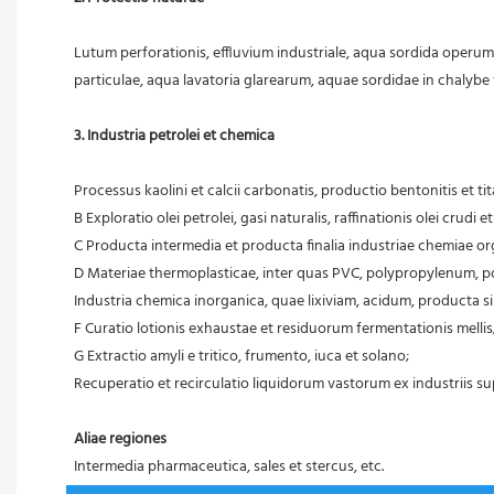
 Lutum perforationis, effluvium industriale, aqua sordida operum
 particulae, aqua lavatoria glarearum, aquae sordidae in chaly
3. Industria petrolei et chemica
 Processus kaolini et calcii carbonatis, productio bentonitis et tita
 B Exploratio olei petrolei, gasi naturalis, raffinationis olei crudi
 C Producta intermedia et producta finalia industriae chemiae or
 D Materiae thermoplasticae, inter quas PVC, polypropylenum, 
 Industria chemica inorganica, quae lixiviam, acidum, producta s
 F Curatio lotionis exhaustae et residuorum fermentationis mellis
 G Extractio amyli e tritico, frumento, iuca et solano;
 Recuperatio et recirculatio liquidorum vastorum ex industriis su
Aliae regiones
 Intermedia pharmaceutica, sales et stercus, etc.