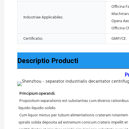
Officina F
Machinarum
Industriae Applicabiles:
Opera Aedi
Officina 
Certificatio:
GMP/CE
Descriptio Producti
P
Principium operandi:
 Propositum separationis est substantias cum diversis rationibus massae a fluido mixto separare. Formae separationis includunt separationem solido-liquido, separationem liquido-liquido, et separationem 
liquido-liquido-solido.
 Cum liquor mixtus per tubum alimentationis crateram rotantem centrifugae intrat, solida densitate maiori, acceleratione centrifuga impulsa, celeriter in pariete interno crateri deponuntur. Deinde impulsor 
spiralis solida deposita ad extremum conicum crateris impellit et 