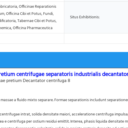
abricatoria, Officinae Reparationis
, Officina Cibi et Potus, Fundi,
Situs Exhibitionis:
ficatoria, Tabernae Cibi et Potus,
Chemica, Officina Pharmaceutica
retium centrifugae separatoris industrialis decantator
ea e centrifuga per ostium residui emittit. Interea, phasis liquida densitate 