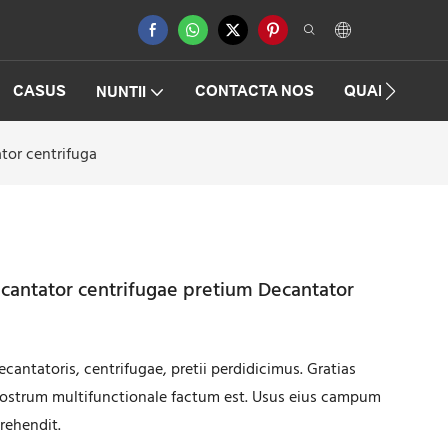
CASUS
CONTACTA NOS
QUAESTIONE
NUNTII
tor centrifuga
ecantator centrifugae pretium Decantator
ecantatoris, centrifugae, pretii perdidicimus. Gratias
nostrum multifunctionale factum est. Usus eius campum
rehendit.