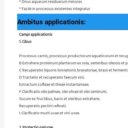
 * Onus aquarum residuarum minores
 * Facile in processus existentes integratur
Ambitus applicationis:
Campi applicationis
1. Cibus
 Processus carnis, processus productorum aquaticorum et recup
 B Extrahere proteinum plantarum ex soia, seminibus oleosis et p
 C Recuperatio liquoris lixiviationis braxatoriae, brasii et fermenti
 D Tractatio et recuperatio faecum vini;
 Extractum coffeae et theae instantaneae;
 F Clarificatio olei palmae, olei olivae et olei seminum;
 Sucum ex fructibus, bacis et oleribus extrahere;
 Recuperatio pectini refinati;
 I. Clarificatio musti uvae et vini uvae.
2. Protectio naturae