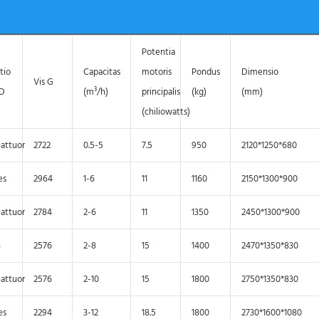
Potentia
tio
Capacitas
motoris
Pondus
Dimensio
Vis G
/D
(m³/h)
principalis
(kg)
(mm)
(chiliowatts)
attuor
2722
0.5-5
7.5
950
2120*1250*680
es
2964
1-6
11
1160
2150*1300*900
attuor
2784
2-6
11
1350
2450*1300*900
3
2576
2-8
15
1400
2470*1350*830
attuor
2576
2-10
15
1800
2750*1350*830
es
2294
3-12
18.5
1800
2730*1600*1080