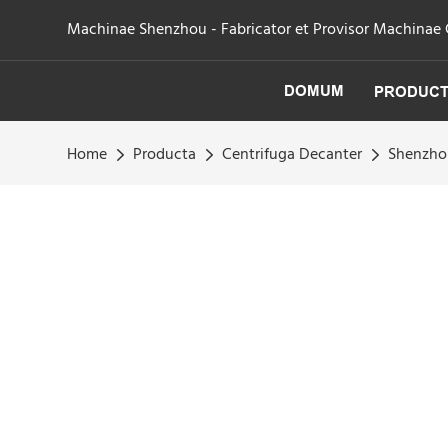
Machinae Shenzhou - Fabricator et Provisor Machinae Cen
DOMUM
PRODUC
Home
Producta
Centrifuga Decanter
Shenzhou