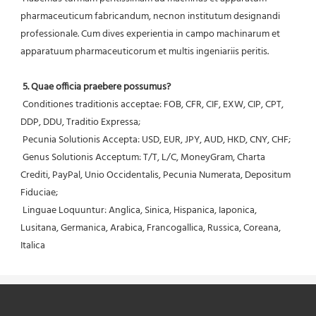
pharmaceuticum fabricandum, necnon institutum designandi 
professionale. Cum dives experientia in campo machinarum et 
apparatuum pharmaceuticorum et multis ingeniariis peritis.
5. Quae officia praebere possumus?
 Conditiones traditionis acceptae: FOB, CFR, CIF, EXW, CIP, CPT, 
DDP, DDU, Traditio Expressa;
 Pecunia Solutionis Accepta: USD, EUR, JPY, AUD, HKD, CNY, CHF;
 Genus Solutionis Acceptum: T/T, L/C, MoneyGram, Charta 
Crediti, PayPal, Unio Occidentalis, Pecunia Numerata, Depositum 
Fiduciae;
 Linguae Loquuntur: Anglica, Sinica, Hispanica, Iaponica, 
Lusitana, Germanica, Arabica, Francogallica, Russica, Coreana, 
Italica