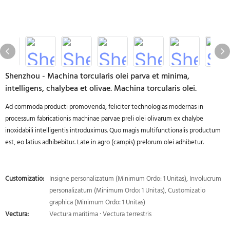
Shenzhou - Machina torcularis olei parva et minima,
intelligens, chalybea et olivae. Machina torcularis olei.
Ad commoda producti promovenda, feliciter technologias modernas in
processum fabricationis machinae parvae preli olei olivarum ex chalybe
inoxidabili intelligentis introduximus. Quo magis multifunctionalis productum
est, eo latius adhibebitur. Late in agro (campis) prelorum olei adhibetur.
Customizatio:
Insigne personalizatum (Minimum Ordo: 1 Unitas), Involucrum
personalizatum (Minimum Ordo: 1 Unitas), Customizatio
graphica (Minimum Ordo: 1 Unitas)
Vectura:
Vectura maritima · Vectura terrestris