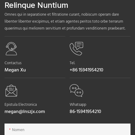
Relinque Nuntium
Omnes qui in separatione et filtratione curant, nobiscum operam dare
libenter libenter excipimus, et etiam agentes peritos toto orbe terrarum
quaerimus qui meliorem servitium et profundam venditionem praebeant.
Contactus
Tel.
Megan Xu
+86 15941954210
Epistula Electronica
Whatsapp
megan@lnszjx.com
86-15941954210
Nomen