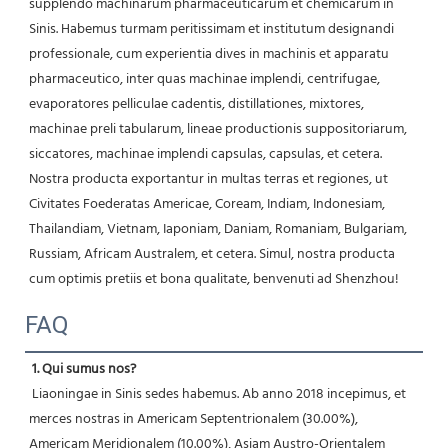
supplendo machinarum pharmaceuticarum et chemicarum in 
Sinis. Habemus turmam peritissimam et institutum designandi 
professionale, cum experientia dives in machinis et apparatu 
pharmaceutico, inter quas machinae implendi, centrifugae, 
evaporatores pelliculae cadentis, distillationes, mixtores, 
machinae preli tabularum, lineae productionis suppositoriarum, 
siccatores, machinae implendi capsulas, capsulas, et cetera. 
Nostra producta exportantur in multas terras et regiones, ut 
Civitates Foederatas Americae, Coream, Indiam, Indonesiam, 
Thailandiam, Vietnam, Iaponiam, Daniam, Romaniam, Bulgariam, 
Russiam, Africam Australem, et cetera. Simul, nostra producta 
cum optimis pretiis et bona qualitate, benvenuti ad Shenzhou! 
FAQ
1. Qui sumus nos?
 Liaoningae in Sinis sedes habemus. Ab anno 2018 incepimus, et 
merces nostras in Americam Septentrionalem (30.00%), 
Americam Meridionalem (10.00%), Asiam Austro-Orientalem 