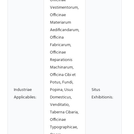
Officinae
Vestimentorum,
Officinae
Materiarum
Aedificandarum,
Officina
Fabricarum,
Officinae
Reparationis
Machinarum,
Officina Cibi et
Potus, Fundi,
Industriae
Popina, Usus
Situs
Nul
Applicabiles:
Domesticus,
Exhibitionis:
Venditatio,
Taberna Cibaria,
Officinae
Typographicae,