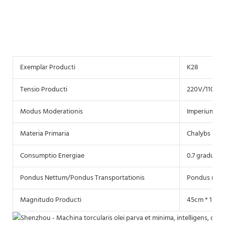
Exemplar Producti
K28
Tensio Producti
220V/110V ap
Modus Moderationis
Imperium int
Materia Primaria
Chalybs inox
Consumptio Energiae
0.7 gradus p
Pondus Nettum/Pondus Transportationis
Pondus netum
Magnitudo Producti
45cm * 18cm