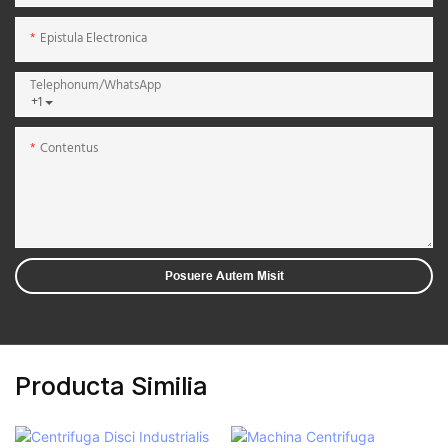
Epistula Electronica
Telephonum/WhatsApp
+1
Contentus
Posuere Autem Misit
Producta Similia