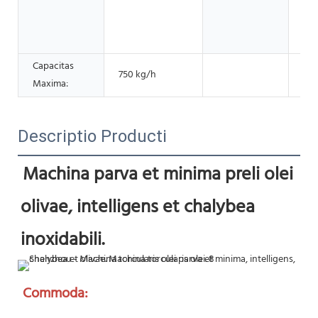
Oli
Ol
Pa
Capacitas
750 kg/h
Maxima:
Descriptio Producti
Machina parva et minima preli olei 
olivae, intelligens et chalybea 
inoxidabili.
Commoda: