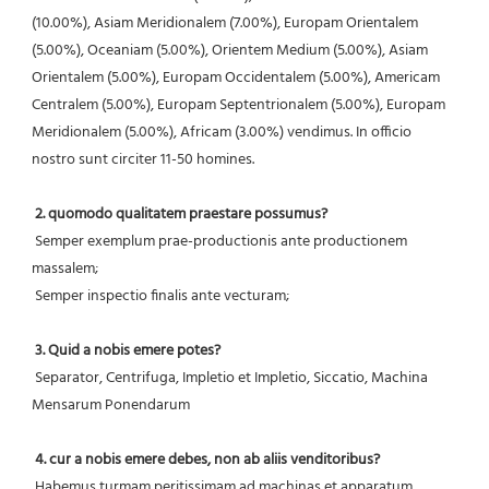
(10.00%), Asiam Meridionalem (7.00%), Europam Orientalem 
(5.00%), Oceaniam (5.00%), Orientem Medium (5.00%), Asiam 
Orientalem (5.00%), Europam Occidentalem (5.00%), Americam 
Centralem (5.00%), Europam Septentrionalem (5.00%), Europam 
Meridionalem (5.00%), Africam (3.00%) vendimus. In officio 
nostro sunt circiter 11-50 homines.
2. quomodo qualitatem praestare possumus?
 Semper exemplum prae-productionis ante productionem 
massalem;
 Semper inspectio finalis ante vecturam;
3. Quid a nobis emere potes?
 Separator, Centrifuga, Impletio et Impletio, Siccatio, Machina 
Mensarum Ponendarum
4. cur a nobis emere debes, non ab aliis venditoribus?
 Habemus turmam peritissimam ad machinas et apparatum 