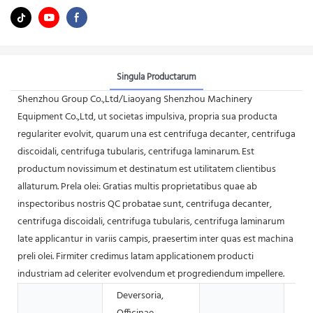
Singula Productarum
Shenzhou Group Co.,Ltd/Liaoyang Shenzhou Machinery
Equipment Co.,Ltd, ut societas impulsiva, propria sua producta
regulariter evolvit, quarum una est centrifuga decanter, centrifuga
discoidali, centrifuga tubularis, centrifuga laminarum. Est
productum novissimum et destinatum est utilitatem clientibus
allaturum. Prela olei: Gratias multis proprietatibus quae ab
inspectoribus nostris QC probatae sunt, centrifuga decanter,
centrifuga discoidali, centrifuga tubularis, centrifuga laminarum
late applicantur in variis campis, praesertim inter quas est machina
preli olei. Firmiter credimus latam applicationem producti
industriam ad celeriter evolvendum et progrediendum impellere.
Deversoria,