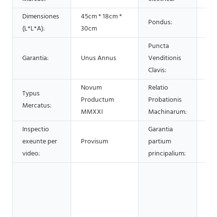
Dimensiones
45cm * 18cm *
Pondus:
12.
(L*L*A):
30cm
Puncta
Fac
Garantia:
Unus Annus
Venditionis
Op
Clavis:
Novum
Relatio
Typus
Productum
Probationis
Pro
Mercatus:
MMXXI
Machinarum:
Inspectio
Garantia
exeunte per
Provisum
partium
Un
video:
principalium:
Ole
Ole
Ol
Bra