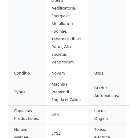
Opera
Aedificatoria,
Energia et
Metallorum
Fodinae,
Tabernae Cibi et
Potus, Alia,
Societas
Venditorum
Conditio:
Novum
Usus:
OLI
Machina
Gradus
Typus:
Premendi
Aut
Automaticus:
Frigida et Calida
Capacitas
Locus
99%
Sin
Productionis:
Originis:
Nomen
Tensio
LYSZ
22
Marcae:
electrica: