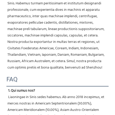
Sinis. Habemus turmam peritissimam et institutum designandi 
professionale, cum experientia dives in machinis et apparatu 
pharmaceutico, inter quas machinae implendi, centrifugae, 
evaporatores pelliculae cadentis, distillationes, mixtores, 
machinae preli tabularum, lineae productionis suppositoriarum, 
siccatores, machinae implendi capsulas, capsulas, et cetera. 
Nostra producta exportantur in multas terras et regiones, ut 
Civitates Foederatas Americae, Coream, Indiam, Indonesiam, 
Thailandiam, Vietnam, Iaponiam, Daniam, Romaniam, Bulgariam, 
Russiam, Africam Australem, et cetera. Simul, nostra producta 
cum optimis pretiis et bona qualitate, benvenuti ad Shenzhou! 
FAQ
1. Qui sumus nos?
 Liaoningae in Sinis sedes habemus. Ab anno 2018 incepimus, et 
merces nostras in Americam Septentrionalem (30.00%), 
Americam Meridionalem (10.00%), Asiam Austro-Orientalem 