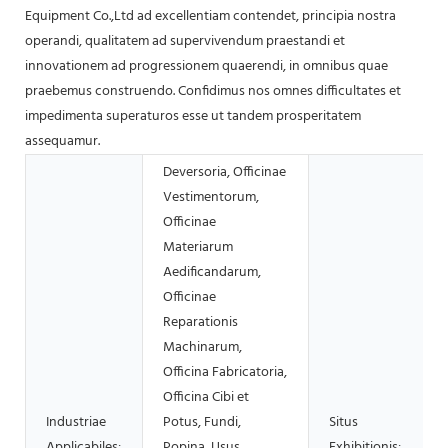
Equipment Co.,Ltd ad excellentiam contendet, principia nostra
operandi, qualitatem ad supervivendum praestandi et
innovationem ad progressionem quaerendi, in omnibus quae
praebemus construendo. Confidimus nos omnes difficultates et
impedimenta superaturos esse ut tandem prosperitatem
assequamur.
Deversoria, Officinae
Vestimentorum,
Officinae
Materiarum
Aedificandarum,
Officinae
Reparationis
Machinarum,
Officina Fabricatoria,
Officina Cibi et
Industriae
Potus, Fundi,
Situs
Applicabiles:
Popina, Usus
Exhibitionis: