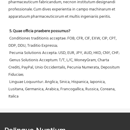
pharmaceuticum fabricandum, necnon institutum designandi 
professionale. Cum dives experientia in campo machinarum et 
apparatuum pharmaceuticorum et multis ingeniariis peritis.
5. Quae officia praebere possumus?
 Conditiones traditionis acceptae: FOB, CFR, CIF, EXW, CIP, CPT, 
DDP, DDU, Traditio Expressa;
 Pecunia Solutionis Accepta: USD, EUR, JPY, AUD, HKD, CNY, CHF;
 Genus Solutionis Acceptum: T/T, L/C, MoneyGram, Charta 
Crediti, PayPal, Unio Occidentalis, Pecunia Numerata, Depositum 
Fiduciae;
 Linguae Loquuntur: Anglica, Sinica, Hispanica, Iaponica, 
Lusitana, Germanica, Arabica, Francogallica, Russica, Coreana, 
Italica