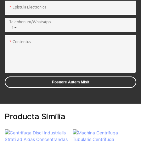
Epistula Electronica
Telephonum/WhatsApp
+1
Contentus
Posuere Autem Misit
Producta Similia