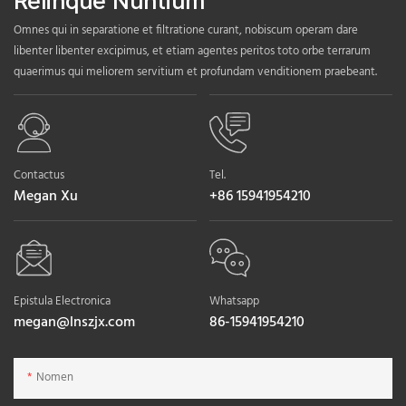
Relinque Nuntium
Omnes qui in separatione et filtratione curant, nobiscum operam dare
libenter libenter excipimus, et etiam agentes peritos toto orbe terrarum
quaerimus qui meliorem servitium et profundam venditionem praebeant.
Contactus
Tel.
Megan Xu
+86 15941954210
Epistula Electronica
Whatsapp
megan@lnszjx.com
86-15941954210
Nomen