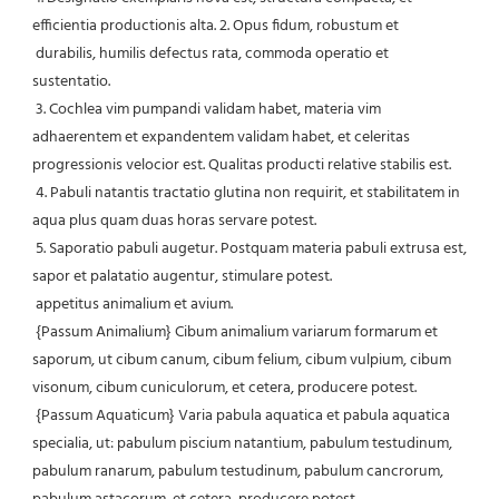
efficientia productionis alta. 2. Opus fidum, robustum et
 durabilis, humilis defectus rata, commoda operatio et 
sustentatio.
 3. Cochlea vim pumpandi validam habet, materia vim 
adhaerentem et expandentem validam habet, et celeritas 
progressionis velocior est. Qualitas producti relative stabilis est.
 4. Pabuli natantis tractatio glutina non requirit, et stabilitatem in 
aqua plus quam duas horas servare potest.
 5. Saporatio pabuli augetur. Postquam materia pabuli extrusa est, 
sapor et palatatio augentur, stimulare potest.
 appetitus animalium et avium.
 {Passum Animalium} Cibum animalium variarum formarum et 
saporum, ut cibum canum, cibum felium, cibum vulpium, cibum 
visonum, cibum cuniculorum, et cetera, producere potest.
 {Passum Aquaticum} Varia pabula aquatica et pabula aquatica 
specialia, ut: pabulum piscium natantium, pabulum testudinum, 
pabulum ranarum, pabulum testudinum, pabulum cancrorum, 