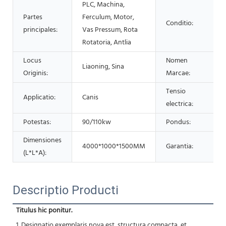
PLC, Machina,
Partes
Ferculum, Motor,
Conditio:
principales:
Vas Pressum, Rota
Rotatoria, Antlia
Locus
Nomen
Liaoning, Sina
Originis:
Marcae:
Tensio
Applicatio:
Canis
electrica:
Potestas:
90/110kw
Pondus:
Dimensiones
4000*1000*1500MM
Garantia:
(L*L*A):
Descriptio Producti
 Titulus hic ponitur.
1. Designatio exemplaris nova est, structura compacta, et 