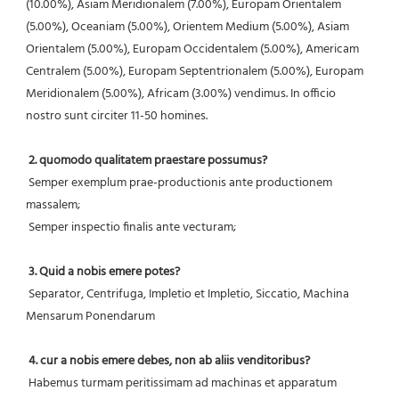
(10.00%), Asiam Meridionalem (7.00%), Europam Orientalem 
(5.00%), Oceaniam (5.00%), Orientem Medium (5.00%), Asiam 
Orientalem (5.00%), Europam Occidentalem (5.00%), Americam 
Centralem (5.00%), Europam Septentrionalem (5.00%), Europam 
Meridionalem (5.00%), Africam (3.00%) vendimus. In officio 
nostro sunt circiter 11-50 homines.
2. quomodo qualitatem praestare possumus?
 Semper exemplum prae-productionis ante productionem 
massalem;
 Semper inspectio finalis ante vecturam;
3. Quid a nobis emere potes?
 Separator, Centrifuga, Impletio et Impletio, Siccatio, Machina 
Mensarum Ponendarum
4. cur a nobis emere debes, non ab aliis venditoribus?
 Habemus turmam peritissimam ad machinas et apparatum 