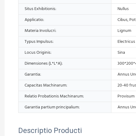
Situs Exhibitionis:
Nullus
Applicatio:
Cibus, Po
Materia Involucri:
Lignum
Typus Impulsus:
Electricus
Locus Originis:
Sina
Dimensiones (L*L*A):
300*200
Garantia:
Annus Un
Capacitas Machinarum:
20-40 fru
Relatio Probationis Machinarum:
Provisum
Garantia partium principalium:
Annus Un
Descriptio Producti