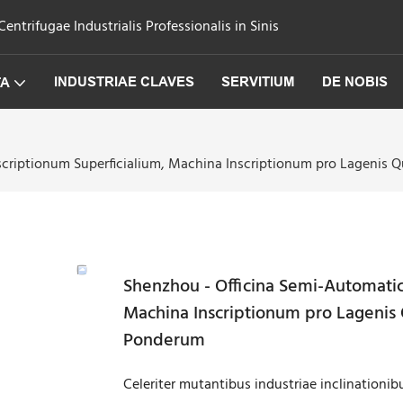
trifugae Industrialis Professionalis in Sinis
INDUSTRIAE CLAVES
SERVITIUM
DE NOBIS
TA
scriptionum Superficialium, Machina Inscriptionum pro Lagenis 
Shenzhou - Officina Semi-Automatica
Machina Inscriptionum pro Lagenis 
Ponderum
Celeriter mutantibus industriae inclinationi