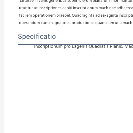
 Litterae in variis generibus superficierum planarum imprimuntur. Sensore importato summae accurationis et systemate PLC fidissimo utuntur ad operationem inscriptionum moderandam, pressione aeris 
utuntur ut inscriptiones capiti inscriptionum machinae adhaere
facilem operationem praebet. Quadraginta ad sexaginta inscript
operandum cum magna linea productionis quam cum una machi
Specificatio