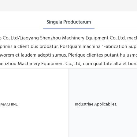
Singula Productarum
p Co.,Ltd/Liaoyang Shenzhou Machinery Equipment Co.,Ltd, machi
mprimis a clientibus probatur. Postquam machina "Fabrication Sup
avorem et laudem adepti sumus. Plerique clientes putant huiusmo
henzhou Machinery Equipment Co.,Ltd, cum qualitate alta et bon
 MACHINE
Industriae Applicabiles: