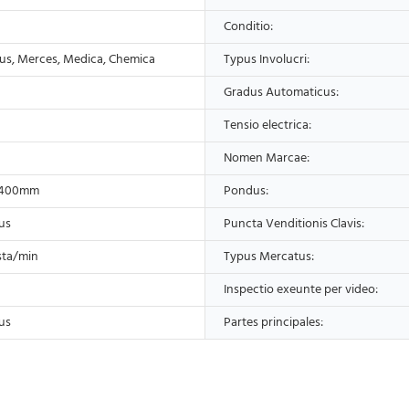
Conditio:
tus, Merces, Medica, Chemica
Typus Involucri:
Gradus Automaticus:
Tensio electrica:
Nomen Marcae:
*400mm
Pondus:
us
Puncta Venditionis Clavis:
sta/min
Typus Mercatus:
Inspectio exeunte per video:
us
Partes principales: