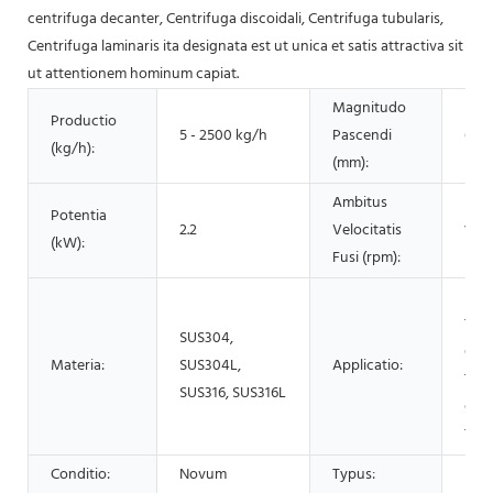
centrifuga decanter, Centrifuga discoidali, Centrifuga tubularis,
Centrifuga laminaris ita designata est ut unica et satis attractiva sit
ut attentionem hominum capiat.
Magnitudo
Productio
5 - 2500 kg/h
Pascendi
6 - 
(kg/h):
(mm):
Ambitus
Potentia
2.2
Velocitatis
1800
(kW):
Fusi (rpm):
Med
Trac
SUS304,
Che
Materia:
SUS304L,
Applicatio:
Trac
SUS316, SUS316L
Cib
Trac
Conditio:
Novum
Typus:
Mol