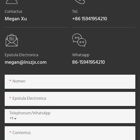
Contactus
Tel.
Megan Xu
+86 15941954210
Epistula Electronica
Whatsapp
megan@lnszjx.com
86-15941954210
Nomen
Epistula Electronica
Telephonum/WhatsApp
+1
Contentus