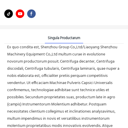
Singula Productarum
Ex quo condita est, Shenzhou Group Co.,Ltd/Liaoyang Shenzhou
Machinery Equipment Co.,Ltd multum curae in evolutione
novorum productorum posuit. Centrifuga decanter, Centrifuga
discoidali, Centrifuga tubularis, Centrifuga laminaris, quae nuper a
nobis elaborata est, officialiter pretiis perquam competitivis
vendentur. Ut efficaciam Machinae Pulveris Capsici Universalis
confirmemus, technologiae adhibitae sunt technice utiles et
possibiles. Secundum proprietates suas, productum late in agro
(campis) Instrumentorum Molentium adhibetur. Postquam
necessitates clientium collegimus et inclinationes analysavimus,
multum impendimus in novis et versatilibus instrumentorum
molentium proprietatibus modis innovativis evolvendis. Atque