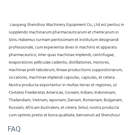
 Liaoyang Shenzhou Machinery Equipment Co., Ltd est peritus in 
supplendo machinarum pharmaceuticarum et chemicarum in 
Sinis. Habemus turmam peritissimam et institutum designandi 
professionale, cum experientia dives in machinis et apparatu 
pharmaceutico, inter quas machinae implendi, centrifugae, 
evaporatores pelliculae cadentis, distillationes, mixtores, 
machinae preli tabularum, lineae productionis suppositoriarum, 
siccatores, machinae implendi capsulas, capsulas, et cetera. 
Nostra producta exportantur in multas terras et regiones, ut 
Civitates Foederatas Americae, Coream, Indiam, Indonesiam, 
Thailandiam, Vietnam, Iaponiam, Daniam, Romaniam, Bulgariam, 
Russiam, Africam Australem, et cetera. Simul, nostra producta 
cum optimis pretiis et bona qualitate, benvenuti ad Shenzhou! 
FAQ