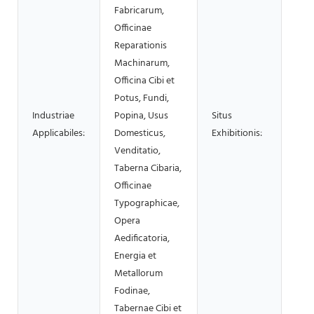
Fabricarum,
Officinae
Reparationis
Machinarum,
Officina Cibi et
Potus, Fundi,
Industriae
Popina, Usus
Situs
Null
Applicabiles:
Domesticus,
Exhibitionis:
Venditatio,
Taberna Cibaria,
Officinae
Typographicae,
Opera
Aedificatoria,
Energia et
Metallorum
Fodinae,
Tabernae Cibi et