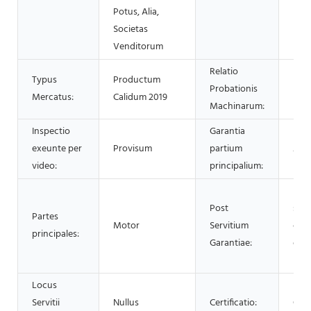
Potus, Alia,
Societas
Venditorum
Relatio
Typus
Productum
Probationis
Pro
Mercatus:
Calidum 2019
Machinarum:
Inspectio
Garantia
exeunte per
Provisum
partium
Ann
video:
principalium:
Part
Post
subs
Partes
Motor
Servitium
cura
principales:
Garantiae:
offi
repa
Locus
Servitii
Nullus
Certificatio:
CE I