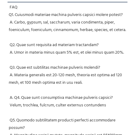
FAQ
Q1. Cuiusmodi materiae machina pulveris capsici molere potest?
 A: Carbo, gypsum, sal, saccharum, varia condimenta, piper, 
foeniculum, foeniculum, cinnamomum, herbae, species, et cetera.
 Q2. Quae sunt requisita ad materiam tractandam?
 A: Umor in materia minus quam 5% est, et olei minus quam 20%.
 Q3. Quae est subtilitas machinae pulveris molendi?
 A: Materia generalis est 20-120 mesh, theoria est optima ad 120 
mesh, et 100 mesh optima est in usu reali.
 A: Q4. Quae sunt consumptiva machinae pulveris capsici?
 Velum, trochlea, fulcrum, culter externus contundens
 Q5. Quomodo subtilitatem producti perfecti accommodare 
possum?