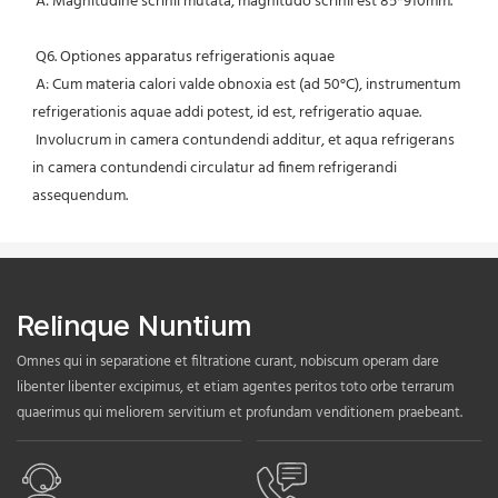
 A: Magnitudine scrinii mutata, magnitudo scrinii est 85*910mm.
 Q6. Optiones apparatus refrigerationis aquae
 A: Cum materia calori valde obnoxia est (ad 50°C), instrumentum 
refrigerationis aquae addi potest, id est, refrigeratio aquae.
 Involucrum in camera contundendi additur, et aqua refrigerans 
in camera contundendi circulatur ad finem refrigerandi 
assequendum.
Relinque Nuntium
Omnes qui in separatione et filtratione curant, nobiscum operam dare
libenter libenter excipimus, et etiam agentes peritos toto orbe terrarum
quaerimus qui meliorem servitium et profundam venditionem praebeant.