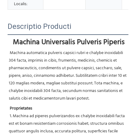
Localis:
Descriptio Producti
Machina Universalis Pulveris Piperis
Machina automatica pulveris capsici rubri e chalybe inoxidabili 
304 facta, imprimis in cibis, frumentis, medicinis, chemicis et 
pharmaceuticis, condimentis ut pulvere capsici, saccharo, sale, 
pipere, aniso, cinnamomo adhibetur. Subtilitatem cribri inter 10 et 
120 maglias modera, magliae substitui possunt. Tota machina, e 
chalybe inoxidabili 304 facta, secundum normas sanitationis et 
salutis cibi et medicamentorum lavari potest.
Proprietates
 1. Machina ad piperes pulverizandos ex chalybe inoxidabili facta 
est et bonam resistentiam corrosionis habet; structura omnibus 
quattuor angulis inclusa, accurata politura, superficies facile 