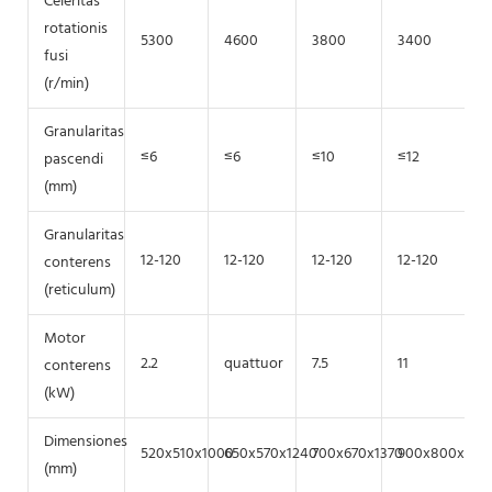
Celeritas
rotationis
5300
4600
3800
3400
fusi
(r/min)
Granularitas
≤6
≤6
≤10
≤12
pascendi
(mm)
Granularitas
12-120
12-120
12-120
12-120
conterens
(reticulum)
Motor
2.2
quattuor
7.5
11
1
conterens
(kW)
Dimensiones
520x510x1000
650x570x1240
700x670x1370
900x800x155
(mm)