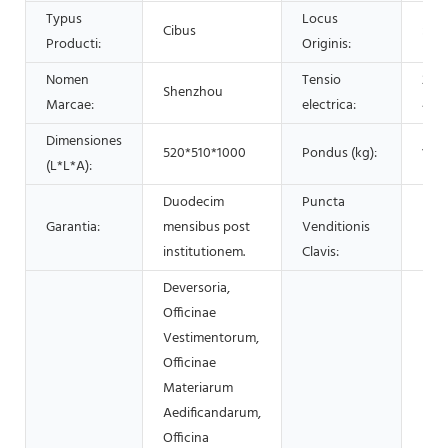
Typus
Locus
Cibus
Sina
Producti:
Originis:
Nomen
Tensio
220
Shenzhou
Marcae:
electrica:
440
Dimensiones
520*510*1000
Pondus (kg):
120
(L*L*A):
Duodecim
Puncta
Garantia:
mensibus post
Venditionis
Mult
institutionem.
Clavis:
Deversoria,
Officinae
Vestimentorum,
Officinae
Materiarum
Aedificandarum,
Officina