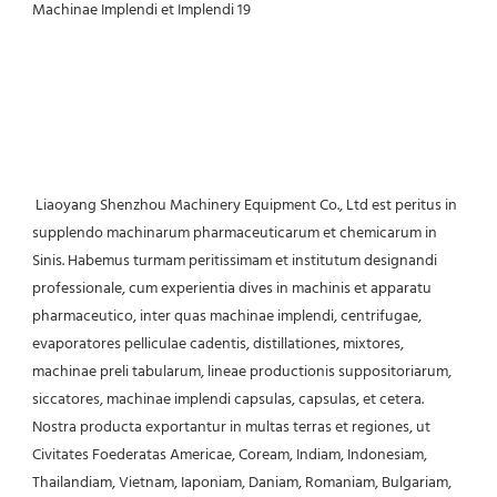
 Liaoyang Shenzhou Machinery Equipment Co., Ltd est peritus in 
supplendo machinarum pharmaceuticarum et chemicarum in 
Sinis. Habemus turmam peritissimam et institutum designandi 
professionale, cum experientia dives in machinis et apparatu 
pharmaceutico, inter quas machinae implendi, centrifugae, 
evaporatores pelliculae cadentis, distillationes, mixtores, 
machinae preli tabularum, lineae productionis suppositoriarum, 
siccatores, machinae implendi capsulas, capsulas, et cetera. 
Nostra producta exportantur in multas terras et regiones, ut 
Civitates Foederatas Americae, Coream, Indiam, Indonesiam, 
Thailandiam, Vietnam, Iaponiam, Daniam, Romaniam, Bulgariam, 