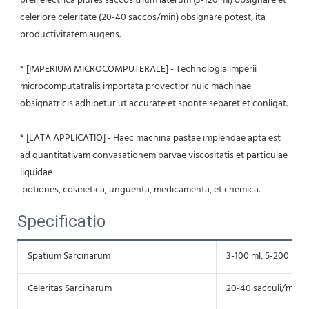
preli electrica plures saccos trium laterum (3-120 ml) obsignare et 
celeriore celeritate (20-40 saccos/min) obsignare potest, ita 
productivitatem augens.
* [IMPERIUM MICROCOMPUTERALE] - Technologia imperii 
microcomputatralis importata provectior huic machinae 
obsignatricis adhibetur ut accurate et sponte separet et conligat.
* [LATA APPLICATIO] - Haec machina pastae implendae apta est 
ad quantitativam convasationem parvae viscositatis et particulae 
liquidae
 potiones, cosmetica, unguenta, medicamenta, et chemica.
Specificatio
Spatium Sarcinarum
3-100 ml, 5-200 ml, 
Celeritas Sarcinarum
20-40 sacculi/min