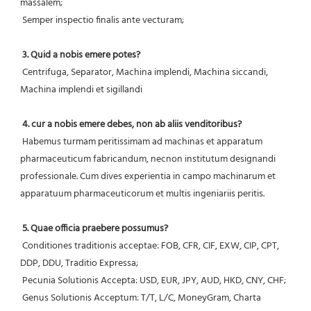
massalem;
 Semper inspectio finalis ante vecturam;
3. Quid a nobis emere potes?
 Centrifuga, Separator, Machina implendi, Machina siccandi, 
Machina implendi et sigillandi
4. cur a nobis emere debes, non ab aliis venditoribus?
 Habemus turmam peritissimam ad machinas et apparatum 
pharmaceuticum fabricandum, necnon institutum designandi 
professionale. Cum dives experientia in campo machinarum et 
apparatuum pharmaceuticorum et multis ingeniariis peritis.
5. Quae officia praebere possumus?
 Conditiones traditionis acceptae: FOB, CFR, CIF, EXW, CIP, CPT, 
DDP, DDU, Traditio Expressa;
 Pecunia Solutionis Accepta: USD, EUR, JPY, AUD, HKD, CNY, CHF;
 Genus Solutionis Acceptum: T/T, L/C, MoneyGram, Charta 