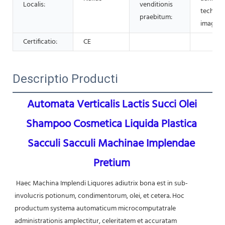
Localis:
venditionis
technic
praebitum:
imagine
Certificatio:
CE
Descriptio Producti
Automata Verticalis Lactis Succi Olei 
Shampoo Cosmetica Liquida Plastica 
Sacculi Sacculi Machinae Implendae 
Pretium
Haec Machina Implendi Liquores adiutrix bona est in sub-
involucris potionum, condimentorum, olei, et cetera. Hoc 
productum systema automaticum microcomputatrale 
administrationis amplectitur, celeritatem et accuratam 