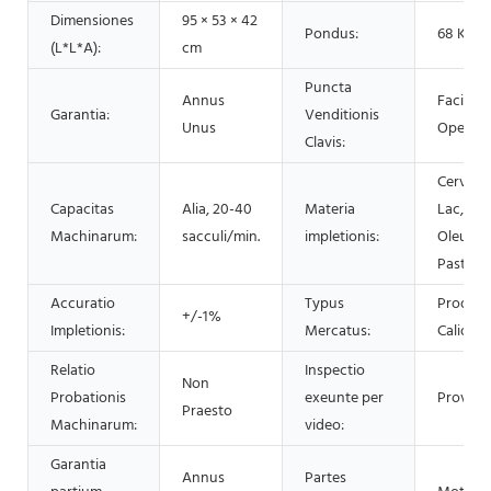
Dimensiones
95 × 53 × 42
Pondus:
68 KG
(L*L*A):
cm
Puncta
Annus
Facile
Garantia:
Venditionis
Unus
Operan
Clavis:
Cervisia,
Capacitas
Alia, 20-40
Materia
Lac, Aq
Machinarum:
sacculi/min.
impletionis:
Oleum, 
Pasta
Accuratio
Typus
Produc
+/-1%
Impletionis:
Mercatus:
Calidum
Relatio
Inspectio
Non
Probationis
exeunte per
Provisu
Praesto
Machinarum:
video:
Garantia
Annus
Partes