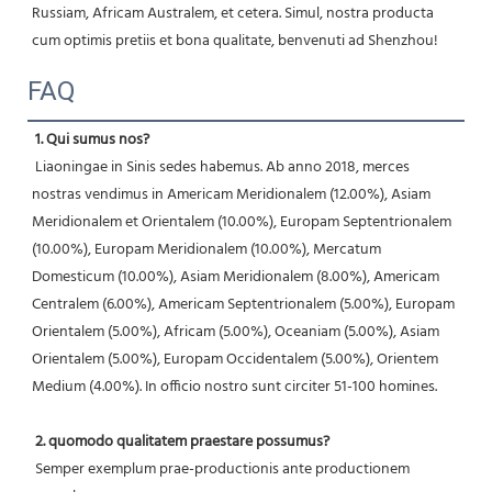
Russiam, Africam Australem, et cetera. Simul, nostra producta 
cum optimis pretiis et bona qualitate, benvenuti ad Shenzhou! 
FAQ
1. Qui sumus nos?
 Liaoningae in Sinis sedes habemus. Ab anno 2018, merces 
nostras vendimus in Americam Meridionalem (12.00%), Asiam 
Meridionalem et Orientalem (10.00%), Europam Septentrionalem 
(10.00%), Europam Meridionalem (10.00%), Mercatum 
Domesticum (10.00%), Asiam Meridionalem (8.00%), Americam 
Centralem (6.00%), Americam Septentrionalem (5.00%), Europam 
Orientalem (5.00%), Africam (5.00%), Oceaniam (5.00%), Asiam 
Orientalem (5.00%), Europam Occidentalem (5.00%), Orientem 
Medium (4.00%). In officio nostro sunt circiter 51-100 homines.
2. quomodo qualitatem praestare possumus?
 Semper exemplum prae-productionis ante productionem 