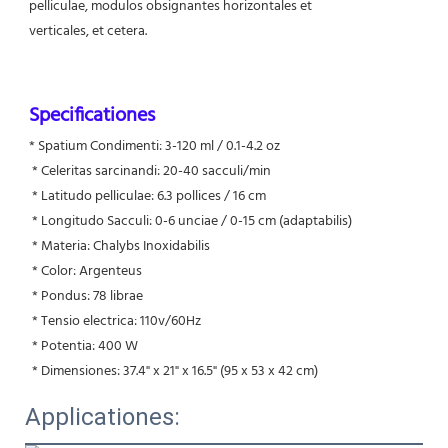
pelliculae, modulos obsignantes horizontales et
verticales, et cetera.
Specificationes
* Spatium Condimenti: 3-120 ml / 0.1-4.2 oz
 * Celeritas sarcinandi: 20-40 sacculi/min
 * Latitudo pelliculae: 6.3 pollices / 16 cm
 * Longitudo Sacculi: 0-6 unciae / 0-15 cm (adaptabilis)
 * Materia: Chalybs Inoxidabilis
 * Color: Argenteus
 * Pondus: 78 librae
 * Tensio electrica: 110v/60Hz
 * Potentia: 400 W
 * Dimensiones: 37.4" x 21" x 16.5" (95 x 53 x 42 cm)
Applicationes: