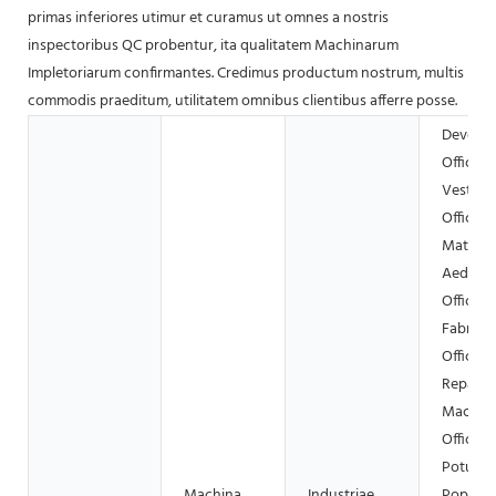
primas inferiores utimur et curamus ut omnes a nostris
inspectoribus QC probentur, ita qualitatem Machinarum
Impletoriarum confirmantes. Credimus productum nostrum, multis
commodis praeditum, utilitatem omnibus clientibus afferre posse.
Deversor
Officina
Vestime
Officina
Materia
Aedific
Officina
Fabrica
Officina
Reparat
Machin
Officina 
Potus, F
Machina
Industriae
Popina,