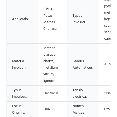
pyxides
Cibus,
metallic
Potus,
Typus
Applicatio:
lagenae
Merces,
Involucri:
sacculus
Chemica
sacci, s
capsa, a
Materia
plastica,
Materia
charta,
Gradus
Automat
Involucri:
metallum,
Automaticus:
vitrum,
lignum
Typus
Tensio
Electricus
110V/2
Impulsus:
electrica:
Locus
Nomen
Sina
LYSZ
Originis:
Marcae: