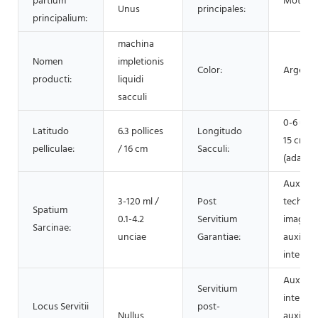
partium
Motor
Unus
principales:
principalium:
machina
Nomen
impletionis
Color:
Argent
producti:
liquidi
sacculi
0-6 unci
Latitudo
6.3 pollices
Longitudo
15 cm
pelliculae:
/ 16 cm
Sacculi:
(adaptab
Auxiliu
3-120 ml /
Post
technic
Spatium
0.1-4.2
Servitium
imagine
Sarcinae:
unciae
Garantiae:
auxiliu
interreti
Auxiliu
Servitium
interreti
Locus Servitii
post-
Nullus
auxiliu