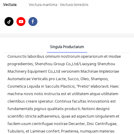
Vectura:
Vectura maritima · Vectura terrestris
Singula Productarum
Coniunctis laboribus omnium nostrorum operariorum et modae
progredientes, Shenzhou Group Co.,Ltd/Liaoyang Shenzhou
Machinery Equipment Co.,Ltd versionem Machinae Impletoriae
Automaticae Verticalis pro Lacte, Succo, Oleo, Shampoo,
Cosmetica Liquida in Sacculis Plasticis, "Pretio" elaboravit. Haec
machina novis notis instructa est et utilitatem atque utilitatem
clientibus creare speratur. Continua facultas innovationis est
fundamentalis pignus qualitatis producti. Notioni designii
scientifici stricte adhaeremus, quae ad aspectum singularem et
facilem usum centrifugae nostrae Decanter, Disc Centrifugae,
Tubularis, et Laminae confert. Praeterea, numquam materias