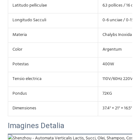
Latitudo pelliculae
6.3 pollices / 16 cm
Longitudo Sacculi
0-6 unciae / 0-15 cm
Materia
Chalybs Inoxidabilis
Color
Argentum
Potestas
400W
Tensio electrica
110V/60Hz 220V/50
Pondus
72KG
Dimensiones
37.4" × 21" × 16.5" (9
Imagines Detalia