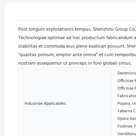
Post longum explorationis tempus, Shenzhou Group Co.,
Technologiae optimae ad hoc productum fabricandum adhi
stabilitas et commoda eius plene explicari possunt. 
"qualitas primum, emptor ante omnia" et cum temporibus
nostram assequemur ut princeps in foro globali simus.
Deversori
Officinae
Officinae 
Fabricator
Industriae Applicabiles:
Popina, U
Taberna Ci
Opera Aedi
Fodinae, T
Venditor