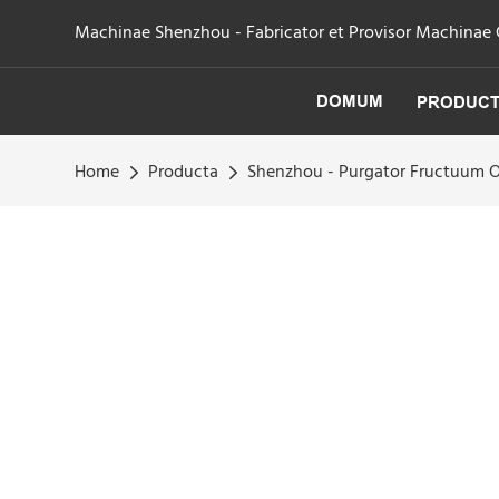
Machinae Shenzhou - Fabricator et Provisor Machinae Cen
DOMUM
PRODUC
Home
Producta
Shenzhou - Purgator Fructuum O