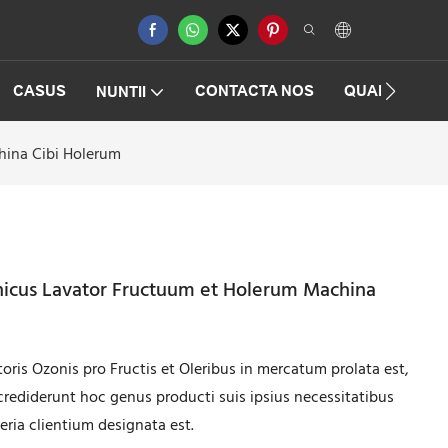
CASUS
CONTACTA NOS
QUAESTIONE
NUNTII
hina Cibi Holerum
icus Lavator Fructuum et Holerum Machina
is Ozonis pro Fructis et Oleribus in mercatum prolata est,
crediderunt hoc genus producti suis ipsius necessitatibus
eria clientium designata est.