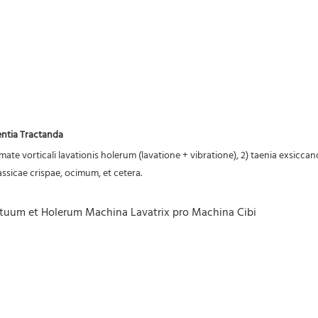
entia Tractanda
emate vorticali lavationis holerum (lavatione + vibratione), 2) taenia exsicc
assicae crispae, ocimum, et cetera.