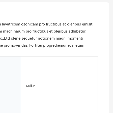
vatricem ozonicam pro fructibus et oleribus emisit.
m machinarum pro fructibus et oleribus adhibetur,
Co.,Ltd plene sequetur notionem magni momenti
trae promovendas. Fortiter progrediemur et metam
Nullus