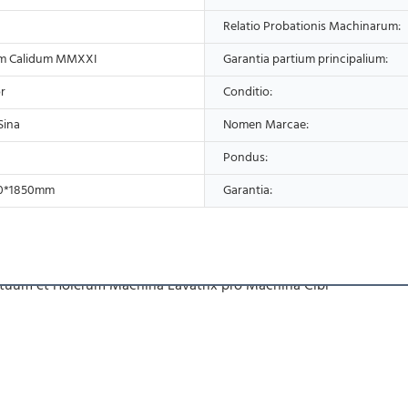
Relatio Probationis Machinarum:
m Calidum MMXXI
Garantia partium principalium:
r
Conditio:
Sina
Nomen Marcae:
Pondus:
0*1850mm
Garantia: