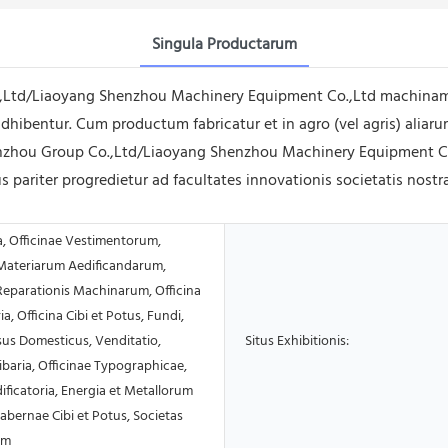
Singula Productarum
Ltd/Liaoyang Shenzhou Machinery Equipment Co.,Ltd machinam la
bentur. Cum productum fabricatur et in agro (vel agris) aliaru
Shenzhou Group Co.,Ltd/Liaoyang Shenzhou Machinery Equipment 
 pariter progredietur ad facultates innovationis societatis nos
a, Officinae Vestimentorum,
 Materiarum Aedificandarum,
Reparationis Machinarum, Officina
ia, Officina Cibi et Potus, Fundi,
sus Domesticus, Venditatio,
Situs Exhibitionis:
baria, Officinae Typographicae,
ficatoria, Energia et Metallorum
abernae Cibi et Potus, Societas
um