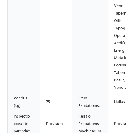
Venditatio
Taberna Ci
Officinae
Typograph
Opera
Aedificator
Energia et
Metalloru
Fodinae,
Tabernae C
Potus, Soc
Venditor
Pondus
Situs
75
Nullus
(kg):
Exhibitionis:
Inspectio
Relatio
exeunte
Provisum
Probationis
Provisum
per video:
Machinarum: