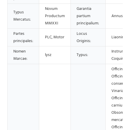
Novum
Garantia
Typus
Productum
partium
Annus Un
Mercatus:
MMXXI
principalium:
Partes
Locus
PLC, Motor
Liaoning, 
principales:
Originis:
Nomen
Instrumen
lysz
Typus:
Marcae:
Coquinari
Officina o
Officina
conservato
Vinaria,
Officinae
carnium,
Obsonatio
mercatoria
Officina