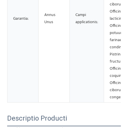
ciborum le
Officina
Annus
Campi
Garantia:
lacticinior
Unus
applicationis:
Officina
potuum, M
farinae, Of
condiment
Pistrina, O
fructuum,
Officina ol
coquinarii,
Officina
ciborum
congelato
Descriptio Producti