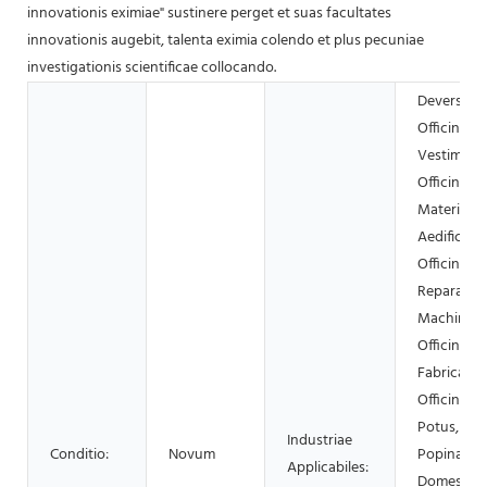
innovationis eximiae" sustinere perget et suas facultates
innovationis augebit, talenta eximia colendo et plus pecuniae
investigationis scientificae collocando.
Deversoria
Officinae
Vestiment
Officinae
Materiaru
Aedifican
Officinae
Reparation
Machinar
Officina
Fabricatori
Officina Ci
Potus, Fun
Industriae
Conditio:
Novum
Popina, U
Applicabiles:
Domesticu