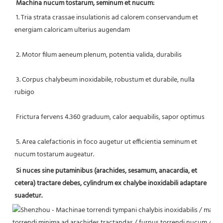
Machina nucum tostarum, seminum et nucum:
1. Tria strata crassae insulationis ad calorem conservandum et 
energiam caloricam ulterius augendam
 2. Motor filum aeneum plenum, potentia valida, durabilis
 3. Corpus chalybeum inoxidabile, robustum et durabile, nulla 
rubigo
 Frictura fervens 4.360 graduum, calor aequabilis, sapor optimus
 5. Area calefactionis in foco augetur ut efficientia seminum et 
nucum tostarum augeatur.
Si nuces sine putaminibus (arachides, sesamum, anacardia, et 
cetera) tractare debes, cylindrum ex chalybe inoxidabili adaptare 
suadetur.