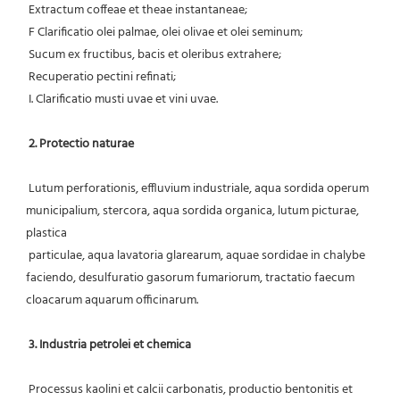
 Extractum coffeae et theae instantaneae;
 F Clarificatio olei palmae, olei olivae et olei seminum;
 Sucum ex fructibus, bacis et oleribus extrahere;
 Recuperatio pectini refinati;
 I. Clarificatio musti uvae et vini uvae.
2. Protectio naturae
 Lutum perforationis, effluvium industriale, aqua sordida operum 
municipalium, stercora, aqua sordida organica, lutum picturae, 
plastica
 particulae, aqua lavatoria glarearum, aquae sordidae in chalybe 
faciendo, desulfuratio gasorum fumariorum, tractatio faecum 
cloacarum aquarum officinarum.
3. Industria petrolei et chemica
 Processus kaolini et calcii carbonatis, productio bentonitis et 