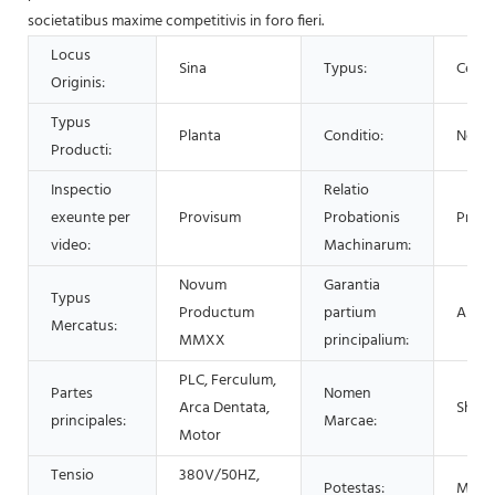
societatibus maxime competitivis in foro fieri.
Locus
Sina
Typus:
Centr
Originis:
Typus
Planta
Conditio:
Novu
Producti:
Inspectio
Relatio
exeunte per
Provisum
Probationis
Provi
video:
Machinarum:
Novum
Garantia
Typus
Productum
partium
Annu
Mercatus:
MMXX
principalium:
PLC, Ferculum,
Partes
Nomen
Arca Dentata,
Shen
principales:
Marcae:
Motor
Tensio
380V/50HZ,
Potestas:
Mode