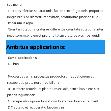
sedimenti.
 Factores effectus separationis, factor centrifugationis, proportio 
longitudinis ad diametrum cavitatis, profunditas piscinae fluidi.
Imperium in agro
 Celeritas rotationis craterae, differentia celeritatis rotationis inter 
impulsorem spiralem et profunditatem craterae piscinae liquidi.
Ambitus applicationis:
Campi applicationis
1. Cibus
 Processus carnis, processus productorum aquaticorum et 
recuperatio proteinorum edibilium;
 B Extrahere proteinum plantarum ex soia, seminibus oleosis et 
plantis leguminosis;
 C Recuperatio liquoris lixiviationis braxatorii, brasii et fermenti
 D Tractatio et recuperatio faecum vini;