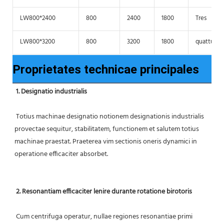
LW800*2400
800
2400
1800
Tres
LW800*3200
800
3200
1800
quattuor
Proprietates technicae principales
1. Designatio industrialis
 Totius machinae designatio notionem designationis industrialis 
provectae sequitur, stabilitatem, functionem et salutem totius 
machinae praestat. Praeterea vim sectionis oneris dynamici in 
operatione efficaciter absorbet.
2. Resonantiam efficaciter lenire durante rotatione birotoris
 Cum centrifuga operatur, nullae regiones resonantiae primi 