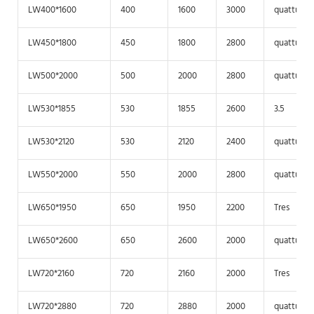
LW400*1600
400
1600
3000
quattuor
LW450*1800
450
1800
2800
quattuor
LW500*2000
500
2000
2800
quattuor
LW530*1855
530
1855
2600
3.5
LW530*2120
530
2120
2400
quattuor
LW550*2000
550
2000
2800
quattuor
LW650*1950
650
1950
2200
Tres
LW650*2600
650
2600
2000
quattuor
LW720*2160
720
2160
2000
Tres
LW720*2880
720
2880
2000
quattuor