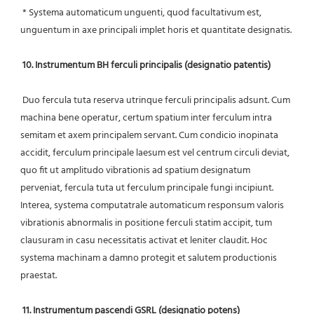
 * Systema automaticum unguenti, quod facultativum est, 
unguentum in axe principali implet horis et quantitate designatis.
10. Instrumentum BH ferculi principalis (designatio patentis)
 Duo fercula tuta reserva utrinque ferculi principalis adsunt. Cum 
machina bene operatur, certum spatium inter ferculum intra 
semitam et axem principalem servant. Cum condicio inopinata 
accidit, ferculum principale laesum est vel centrum circuli deviat, 
quo fit ut amplitudo vibrationis ad spatium designatum 
perveniat, fercula tuta ut ferculum principale fungi incipiunt. 
Interea, systema computatrale automaticum responsum valoris 
vibrationis abnormalis in positione ferculi statim accipit, tum 
clausuram in casu necessitatis activat et leniter claudit. Hoc 
systema machinam a damno protegit et salutem productionis 
praestat.
11. Instrumentum pascendi GSRL (designatio potens)