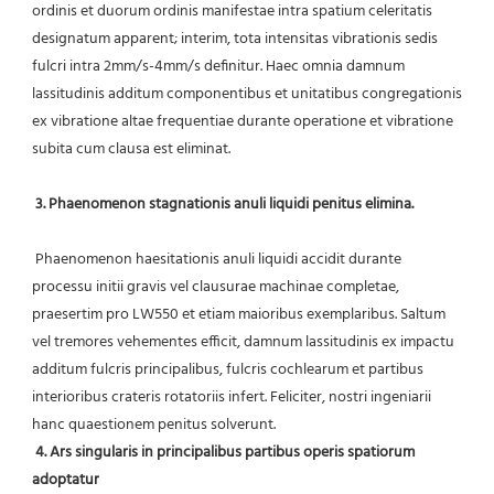
ordinis et duorum ordinis manifestae intra spatium celeritatis 
designatum apparent; interim, tota intensitas vibrationis sedis 
fulcri intra 2mm/s-4mm/s definitur. Haec omnia damnum 
lassitudinis additum componentibus et unitatibus congregationis 
ex vibratione altae frequentiae durante operatione et vibratione 
subita cum clausa est eliminat.
3. Phaenomenon stagnationis anuli liquidi penitus elimina.
 Phaenomenon haesitationis anuli liquidi accidit durante 
processu initii gravis vel clausurae machinae completae, 
praesertim pro LW550 et etiam maioribus exemplaribus. Saltum 
vel tremores vehementes efficit, damnum lassitudinis ex impactu 
additum fulcris principalibus, fulcris cochlearum et partibus 
interioribus crateris rotatoriis infert. Feliciter, nostri ingeniarii 
hanc quaestionem penitus solverunt.
4. Ars singularis in principalibus partibus operis spatiorum 
adoptatur