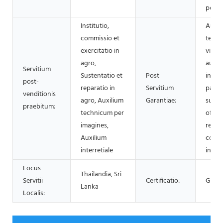
per m
Institutio,
Auxil
commissio et
techn
exercitatio in
video
agro,
auxil
Servitium
Sustentatio et
Post
interr
post-
reparatio in
Servitium
parte
venditionis
agro, Auxilium
Garantiae:
substi
praebitum:
technicum per
offici
imagines,
repara
Auxilium
conse
interretiale
in ag
Locus
Thailandia, Sri
Servitii
Certificatio:
GMP/
Lanka
Localis: