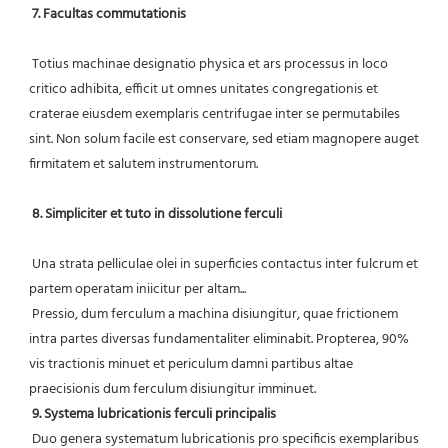
7. Facultas commutationis
 Totius machinae designatio physica et ars processus in loco 
critico adhibita, efficit ut omnes unitates congregationis et 
craterae eiusdem exemplaris centrifugae inter se permutabiles 
sint. Non solum facile est conservare, sed etiam magnopere auget 
firmitatem et salutem instrumentorum.
8. Simpliciter et tuto in dissolutione ferculi
 Una strata pelliculae olei in superficies contactus inter fulcrum et 
partem operatam iniicitur per altam...
 Pressio, dum ferculum a machina disiungitur, quae frictionem 
intra partes diversas fundamentaliter eliminabit. Propterea, 90% 
vis tractionis minuet et periculum damni partibus altae 
praecisionis dum ferculum disiungitur imminuet.
9. Systema lubricationis ferculi principalis
 Duo genera systematum lubricationis pro specificis exemplaribus 