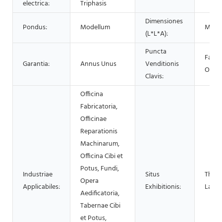
electrica:
Triphasis
Dimensiones
Pondus:
Modellum
Mode
(L*L*A):
Puncta
Facile
Garantia:
Annus Unus
Venditionis
Oper
Clavis:
Officina
Fabricatoria,
Officinae
Reparationis
Machinarum,
Officina Cibi et
Potus, Fundi,
Industriae
Situs
Thaila
Opera
Applicabiles:
Exhibitionis:
Lank
Aedificatoria,
Tabernae Cibi
et Potus,