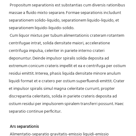
 Propositum separationis est substantias cum diversis rationibus 
massae a fluido mixto separare. Formae separationis includunt 
separationem solido-liquido, separationem liquido-liquido, et 
separationem liquido-liquido-solido.
 Cum liquor mixtus per tubum alimentationis crateram rotantem 
centrifugae intrat, solida densitate maiori, acceleratione 
centrifuga impulsa, celeriter in pariete interno crateri 
deponuntur. Deinde impulsor spiralis solida deposita ad 
extremum conicum crateris impellit et ea e centrifuga per ostium 
residui emittit. Interea, phasis liquida densitate minore anulum 
liquidi format et e cratero per ostium superfluendi emittit. Crater 
et impulsor spiralis simul magna celeritate currunt; propter 
discrepantia celeritatis, solida in pariete crateris deposita ad 
ostium residui per impulsorem spiralem transferri possunt. Haec 
separatio continue perficitur.
Ars separationis
 Alimentatio-separatio gravitatis-emissio liquidi-emissio 