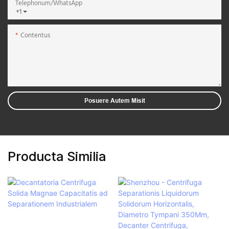
Telephonum/WhatsApp
+1
Contentus
Posuere Autem Misit
Producta Similia