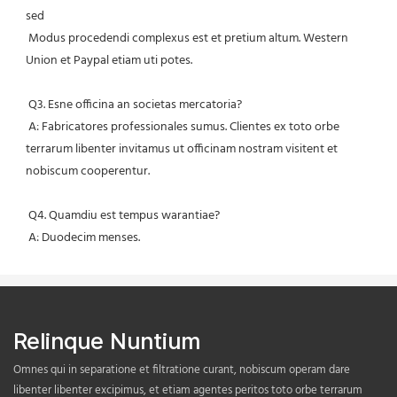
sed
 Modus procedendi complexus est et pretium altum. Western 
Union et Paypal etiam uti potes.
 Q3. Esne officina an societas mercatoria?
 A: Fabricatores professionales sumus. Clientes ex toto orbe 
terrarum libenter invitamus ut officinam nostram visitent et 
nobiscum cooperentur.
 Q4. Quamdiu est tempus warantiae?
 A: Duodecim menses.
Relinque Nuntium
Omnes qui in separatione et filtratione curant, nobiscum operam dare
libenter libenter excipimus, et etiam agentes peritos toto orbe terrarum