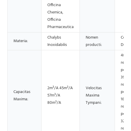
Officina
Chemica,
Officina
Pharmaceutica
Chalybs
Nomen
Centr
Materia:
Inoxidabilis
producti:
Decan
4800
revol
per m
3900
revol
2m³/A 45m³/A
Velocitas
Capacitas
per m
57m³/A
Maxima
Maxima:
1800
80m³/A
Tympani:
revol
per m
3200
revol