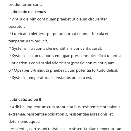
productorum sunt:
Lubricatio olei tenuis
 * Antlia olei vim continuam praebet ut oleum circulariter 
operetur;
 * Lubricatio olei aerei perpetuo purgat et ungit fercula et 
temperaturam reducit;
 * Systema filtrationis olei munditiam lubricantis curat;
 * Systema accumulationis energiae pressionis olei efficit ut antlia 
lubricationis copiam olei additiciam (pressio non minor quam 
0.4Mpa) per 5-6 minuta praebeat, cum potentia fortuito deficit;
 * Systema temperaturae constantis praesto est.
Lubricatio adipe B
 * Adhibe unguentum cum proprietatibus resistentiae pressionis 
extremae, resistentiae oxidationis, resistentiae abrasionis, et 
detersionis aquae.
 resistentia, corrosioni resistens et resistentia altae temperaturae.