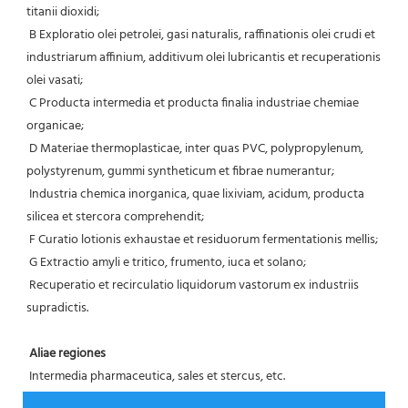
titanii dioxidi;
 B Exploratio olei petrolei, gasi naturalis, raffinationis olei crudi et 
industriarum affinium, additivum olei lubricantis et recuperationis 
olei vasati;
 C Producta intermedia et producta finalia industriae chemiae 
organicae;
 D Materiae thermoplasticae, inter quas PVC, polypropylenum, 
polystyrenum, gummi syntheticum et fibrae numerantur;
 Industria chemica inorganica, quae lixiviam, acidum, producta 
silicea et stercora comprehendit;
 F Curatio lotionis exhaustae et residuorum fermentationis mellis;
 G Extractio amyli e tritico, frumento, iuca et solano;
 Recuperatio et recirculatio liquidorum vastorum ex industriis 
supradictis.
Aliae regiones
 Intermedia pharmaceutica, sales et stercus, etc.