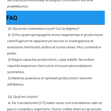
sarcinandi professionalia, ecologica, commoda et efficacia 
praebebuntur. 
FAQ
Q1. Quod est commodum tuum? Cur te eligimus?
 A: 1) Plus quam quinquaginta annos experientiae in productione 
centrifugarum et separatorum necnon in investigatione et 
evolutione. Peritissimis artibus et turma utimur. Plus commodi in 
pretio.
 2) Magna capacitas productionis, copia stabilis. Secundum 
requisita emptorum, fasciculum inclusum personalizatum 
sustinemus.
 3) Materias praeclaras et optimam productionis rationem 
adhibemus.
 Q2. Quid est solutio?
 A: Per translationem (T/T) melior esset cum translatione celeri et 
paucis sumptibus argentariis. Charta credita etiam accipi posset, 