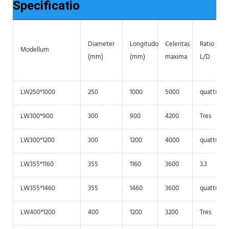
Specificatio
Diameter
Longitudo
Celeritas
Ratio
Modellum
(mm)
(mm)
maxima
L/D
LW250*1000
250
1000
5000
quattuor
LW300*900
300
900
4200
Tres
LW300*1200
300
1200
4000
quattuor
LW355*1160
355
1160
3600
3.3
LW355*1460
355
1460
3600
quattuor
LW400*1200
400
1200
3200
Tres