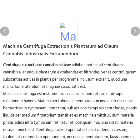
Machina Centrifuga Extractionis Plantarum ad Oleum
Cannabis Industrialis Extrahendum
Centrifuga extractionis cannabis sativae
adhiberi potest ad centrifugas
cannabis aliarumque plantarum extrahendas et filtrandas. Series centrifugarum
substantias activas in plantis per programma inclusum extrahit, quod una
manu, facile utendum et magnae capacitatis est.
Machina centrifuga est instrumentum clausurae hermeticae et desuper
eiectionem habens. Materia per tubum alimentationis in involucro clausurae
hermeticae in tympanum immittitur; sub actione campi vis centrifugae, phasis
liquida per medium filtratorium transit et ex machina emittitur, dum materia
phasis solida intra tympanum retinetur et, postquam machina sistat, materia
desuper eiecta est. Centrifuga tales proprietates habet ut lenem cursum,
facilem et commodam operationem, necnon alimentationem, lavationem et