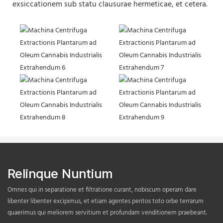
exsiccationem sub statu clausurae hermeticae, et cetera.
Relinque Nuntium
Omnes qui in separatione et filtratione curant, nobiscum operam dare
libenter libenter excipimus, et etiam agentes peritos toto orbe terrarum
quaerimus qui meliorem servitium et profundam venditionem praebeant.