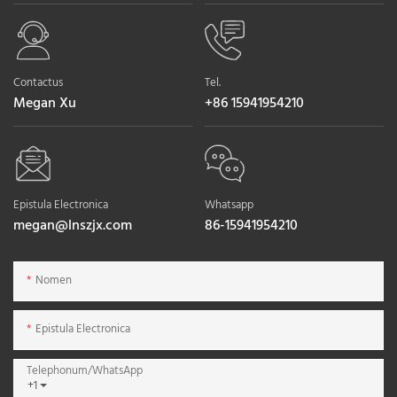
Contactus
Tel.
Megan Xu
+86 15941954210
Epistula Electronica
Whatsapp
megan@lnszjx.com
86-15941954210
Nomen
Epistula Electronica
Telephonum/WhatsApp
+1