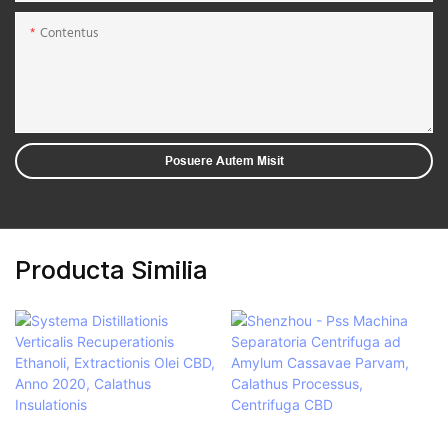
Contentus
Posuere Autem Misit
Producta Similia