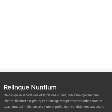
Relinque Nuntium
Omnes qui in separatione et filtratione curant, nobiscum operam dare
libenter libenter excipimus, et etiam agentes peritos toto orbe terrarum
quaerimus qui meliorem servitium et profundam venditionem praebeant.