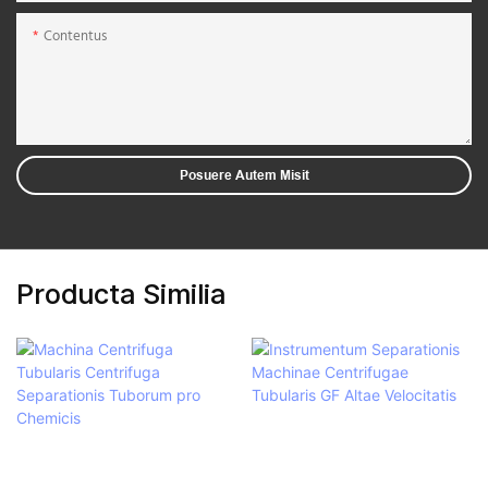
Contentus
Posuere Autem Misit
Producta Similia