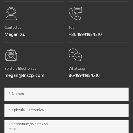
Contactus
Tel.
Megan Xu
+86 15941954210
Epistula Electronica
Whatsapp
megan@lnszjx.com
86-15941954210
Nomen
Epistula Electronica
Telephonum/WhatsApp
+1