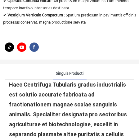
✔ Operatio Continua Efficax
: Ad processum magni voluminis cum minimo
tempore inactivo inter series destinata.
✔ Vestigium Verticale Compactum
: Spatium pretiosum in pavimentis officinis
processus conservat, magna productione servata.
Singula Producti
Haec Centrifuga Tubularis gradus industrialis
est solutio accurate fabricata ad
fractionationem magnae scalae sanguinis
animalis. Specialiter designata pro sectoribus
agriculturae et biotechnologiae, excellit in
separando plasmate altae puritatis a cellulis