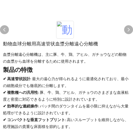
動物血球分離用高速管状血漿分離遠心分離機
血漿分離遠心分離機は、主に豚、牛、鶏、アヒル、ガチョウなどの動物
の血漿から血球を分離するために使用されます。
製品の特徴
✔ 高速管状設計
: 最大の遠心力が得られるように最適化されており、最小
の細胞成分でも徹底的に分離します。
✔ 複数種への汎用性
: 豚、牛、鶏、アヒル、ガチョウのさまざまな血液粘
度と密度に対応できるように特別に設計されています。
✔ 効率的な連続操作
: バッチ間のダウンタイムを最小限に抑えながら大量
処理ができるように設計されています。
✔ コンパクトな垂直フットプリント
: 高いスループットを維持しながら、
処理施設の貴重な床面積を節約します。