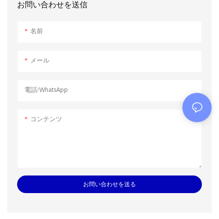
は、貴重な重晶石の回収を可能に
とせず、重力によって貯蔵タンク
お問い合わせを送信
します。これにより、プロセスフ
へ送られます。このシリーズのデ
ロー全体が損なわれず、信頼性の
カンター型遠心分離機は、掘削廃
名前
高い一連の作業が可能になりま
棄物処理、油スラッジ処理、タン
す。神州油田用遠心分離機は、油
ク洗浄廃棄物処理、固形物制御、
性スラッジの処理、油性（廃）水
重晶石回収、低重力および高重力
メール
の管理、掘削油性泥中の固形廃棄
固形物分離、脱水などに人気があ
物の処理、三相油スラッジ分離シ
ります。
電話/WhatsApp
ステムの実行など、幅広い用途に
使用されています。
コンテンツ
お問い合わせを送る