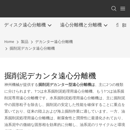
ディスク遠心分離機
遠心分離機と分離機
生産ラ
Home
製品
デカンター遠心分離機
掘削泥デカンタ遠心分離機
掘削泥デカンタ遠心分離機
神州機械が提供する
掘削泥デカンター型遠心分離機は
、主に2つの種類
に分けられます。1つは水系掘削泥処理用遠心分離機、もう1つは油系掘
削泥専用遠心分離機です。水系掘削泥処理用遠心分離機は、主に掘削泥
中の固形粒子を除去し、掘削泥の安定した性能を確保することに重点を
置いており、従来の陸上および海上掘削作業に適しています。一方、油
系掘削泥処理用遠心分離機は、耐腐食性と潤滑性に最適化されており、
油系泥中の微細な固形相を効果的に分離し、油系泥のリサイクルと環境