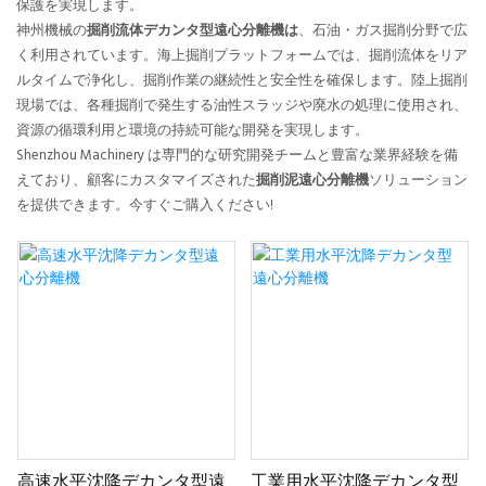
保護を実現します。
神州機械の
掘削流体デカンタ型遠心分離機は
、石油・ガス掘削分野で広
く利用されています。海上掘削プラットフォームでは、掘削流体をリア
ルタイムで浄化し、掘削作業の継続性と安全性を確保します。陸上掘削
現場では、各種掘削で発生する油性スラッジや廃水の処理に使用され、
資源の循環利用と環境の持続可能な開発を実現します。
Shenzhou Machinery は専門的な研究開発チームと豊富な業界経験を備
えており、顧客にカスタマイズされた
掘削泥遠心分離機
ソリューション
を提供できます。今すぐご購入ください!
高速水平沈降デカンタ型遠
工業用水平沈降デカンタ型