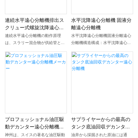
り、スラグ排出口から押し出しま
した固体粒子を連続的に掻き取
す。分離された清澄な液体は、堰
り、スラグ排出口から押し出しま
板の開口部からドラム外に流れ出
す。分離された清澄な液体は、堰
連続水平遠心分離機排出ス
水平沈降遠心分離機 固液分
ます。スパイラルとドラムの相対
板の開口部からドラム外に流れ出
クリュー式螺旋沈降遠心分
離遠心分離機
運動は差動装置によって実現され
ます。スパイラルとドラムの相対
離機
ます。差動ハウジングはドラムに
運動は差動装置によって実現され
連続水平遠心分離機の動作原理
水平沈降遠心分離機固液分離遠心
接続され、出力軸はスクリューに
ます。差動ハウジングはドラムに
は、スラリー混合物が供給管とら
分離機構造構成：水平沈降遠心分
接続され、入力軸は補助モーター
接続され、出力軸はスクリューに
せん状排出口からドラムに流入す
離機は、主に高速ドラム、ドラム
に接続されます。主モーターはド
接続され、入力軸は補助モーター
ることです。本体の高速回転によ
と同じ方向に回転し、わずかに高
ラムの回転を駆動するとともに、
に接続されます。主モーターはド
って発生する遠心力により、高密
いまたは低い速度を持つスクリュ
差動ハウジングの回転も駆動しま
ラムの回転を駆動するとともに、
度の固体粒子がドラムの内壁に堆
ーコンベア、および差動装置で構
す。入力軸と補助モーターの接続
差動ハウジングの回転も駆動しま
積します。ドラムに対して相対的
成されています。遠心力の影響：
により、…
す。入力軸と補助モーターの接続
に移動するらせん状ブレードが、
懸濁液がドラムに入ると、ドラム
により、…
ドラムの内壁に堆積した固体粒子
の高速回転により、懸濁液中の固
を連続的に掻き取り、スラグ排出
体粒子は遠心力の作用でドラムの
口から押し出します。分離された
内壁に沈降します。遠心力の大き
透明な液体は、堰板の開口部から
さは、ドラムの回転速度と粒子の
プロフェッショナル油圧駆
サプライヤーからの最高の
ドラムから流出します。らせん状
密度に依存します。スパイラルコ
動デカンター遠心分離機メ
タンク底油回収デカンター
ブレードとドラム間の相対運動は
ンベア：スパイラルコンベアとド
ーカー
遠心分離機
差動装置によって実現されます。
ラムの間には一定の速度差があ
神州は、スイスの著名な油圧駆動
油井から採掘された原油には通