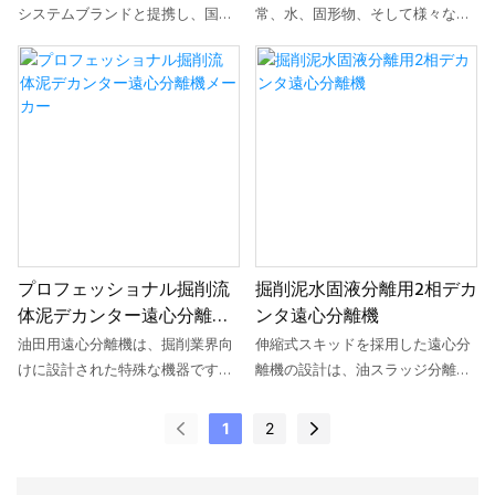
差動装置ハウジングはドラムに接
り、差動装置によって制御されま
システムブランドと提携し、国内
常、水、固形物、そして様々な沈
続され、出力軸はスクリューに接
す。スクリューコンベアは、ドラ
外の顧客の高い要求を満たす完全
殿物が含まれています。これらの
続され、入力軸は補助モータに接
ムの内壁に沈降した固体粒子をド
油圧駆動式水平スパイラル遠心分
成分を分離するために、生産者は
続されています。主モータはドラ
ラムの小さな端の出口に向かって
離機を開発しました。遠心分離機
沈殿槽を用いて重い物質を底に沈
ムの回転を駆動すると同時に、差
押し出し、排出します。液相分
ドラムとプロペラの油圧駆動シス
めます。この沈殿プロセスの結
動装置ハウジングの回転も駆動し
離：分離された透明な液体は、...
テムは、単一のモーターで駆動さ
果、「タンク底残渣」と呼ばれる
ます。入力軸と補助モータの接続
れ、オイルポンプを駆動すること
ものが生成され、その中にはしば
により、
で2つの油圧回路を形成し、油圧
しば良質な原油が大量に含まれて
モーターと油圧差動装置を作動さ
います。神舟遠心分離機の適用に
せます。この完全油圧駆動式水平
より、このタンク底スラッジの効
スパイラル遠心分離機は、高温環
率的なリサイクルと処理が可能に
プロフェッショナル掘削流
掘削泥水固液分離用2相デカ
境下における重質泥の分離に適し
なります。これは、省エネと環境
体泥デカンター遠心分離機
ンタ遠心分離機
ています。
保護を促進するだけでなく、原油
メーカー
の回収と水と固形物の分離を容易
油田用遠心分離機は、掘削業界向
伸縮式スキッドを採用した遠心分
にすることで廃棄物処理の必要性
けに設計された特殊な機器です。
離機の設計は、油スラッジ分離や
を軽減することにもつながりま
当社の遠心分離機は、掘削流体か
廃棄物処理レンタル事業で人気が
す。
ら不要な固形物を非常に効率的に
あります。伸縮式スキッドの高さ
1
2
分離し、流体の再利用を促進しま
は調整可能で、遠心分離機から排
す。さらに、掘削泥の精製工程で
出された液体は移送ポンプを必要