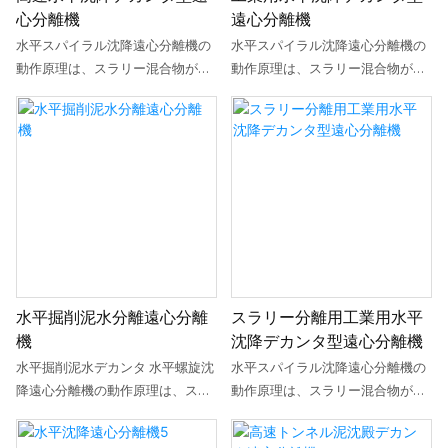
心分離機
遠心分離機
水平スパイラル沈降遠心分離機の
水平スパイラル沈降遠心分離機の
動作原理は、スラリー混合物が供
動作原理は、スラリー混合物が供
給管とスパイラル排出口からドラ
給管とスパイラル排出口からドラ
ム内に入ることです。ホストの高
ム内に入ることです。ホストの高
速回転によって発生する遠心力に
速回転によって発生する遠心力に
より、高密度の固体粒子がドラム
より、高密度の固体粒子がドラム
の内壁に堆積します。ドラムに対
の内壁に堆積します。ドラムに対
して相対的に移動するスパイラル
して相対的に移動するスパイラル
ブレードは、ドラムの内壁に堆積
ブレードは、ドラムの内壁に堆積
した固体粒子を連続的に掻き取
した固体粒子を連続的に掻き取
り、スラグ排出口から押し出しま
り、スラグ排出口から押し出しま
す。分離された清澄な液体は、堰
す。分離された清澄な液体は、堰
水平掘削泥水分離遠心分離
スラリー分離用工業用水平
板の開口部からドラム外に流れ出
板の開口部からドラム外に流れ出
機
沈降デカンタ型遠心分離機
ます。スパイラルとドラムの相対
ます。スパイラルとドラムの相対
運動は差動装置によって実現され
運動は差動装置によって実現され
水平掘削泥水デカンタ 水平螺旋沈
水平スパイラル沈降遠心分離機の
ます。差動ハウジングはドラムに
ます。差動ハウジングはドラムに
降遠心分離機の動作原理は、スラ
動作原理は、スラリー混合物が供
接続され、出力軸はスクリューに
接続され、出力軸はスクリューに
リー混合物が供給管と螺旋排出口
給管とスパイラル排出口からドラ
接続され、入力軸は補助モーター
接続され、入力軸は補助モーター
を通ってドラムに流入することで
ム内に入ることです。ホストの高