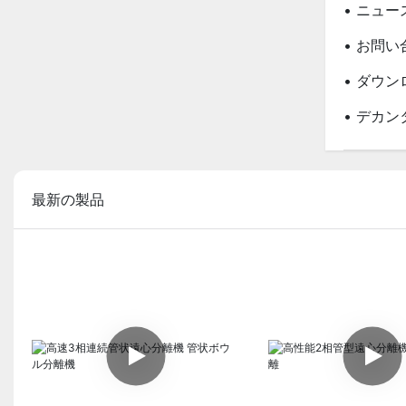
• ニュー
• お問い
• ダウン
• デカ
最新の製品