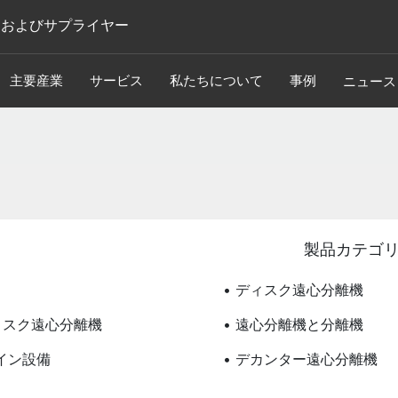
ーおよびサプライヤー
主要産業
サービス
私たちについて
事例
ニュース
製品カテゴ
• ディスク遠心分離機
ディスク遠心分離機
• 遠心分離機と分離機
ライン設備
• デカンター遠心分離機