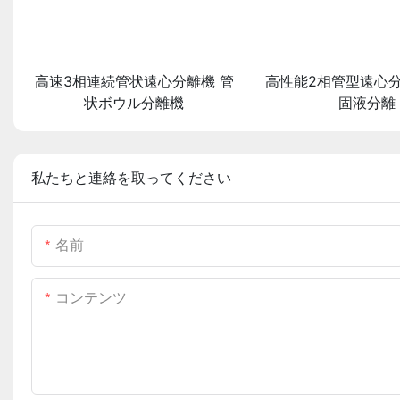
高速3相連続管状遠心分離機 管
高性能2相管型遠心分
状ボウル分離機
固液分離
私たちと連絡を取ってください
名前
コンテンツ