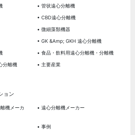
機
• 管状遠心分離機
• CBD遠心分離機
• 微細藻類機器
• GK &amp; GKH 遠心分離機
機
• 食品・飲料用遠心分離機・分離機
心分離機
• 主要産業
ション
分離機メーカ
• 遠心分離機メーカー
• 事例