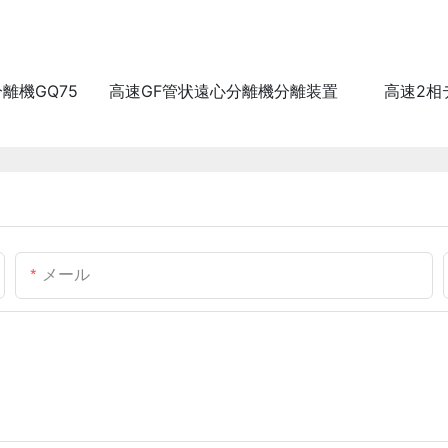
離機GQ75
高速GF管状遠心分離機分離装置
高速2相
メール