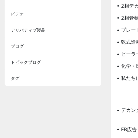
• 2相
ビデオ
• 2相管
• プレ
デリバティブ製品
• 乾式造
ブログ
• ピー
トピックブログ
• 化学
• 私た
タグ
• デカ
• FB広