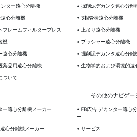
デカンター遠心分離機
• 掘削泥デカンタ遠心分離
状遠心分離機
• 3相管状遠心分離機
ートフレームフィルタープレス
• 上吊り遠心分離機
粒機
• プッシャー遠心分離機
ラー遠心分離機
• 掘削泥デカンタ遠心分離
・医薬品用遠心分離機
• 生物学的および環境的遠
ちについて
その他のナビゲー
ンター遠心分離機メーカー
• FB広告 デカンター遠心
ー
告 遠心分離機メーカー
• サービス