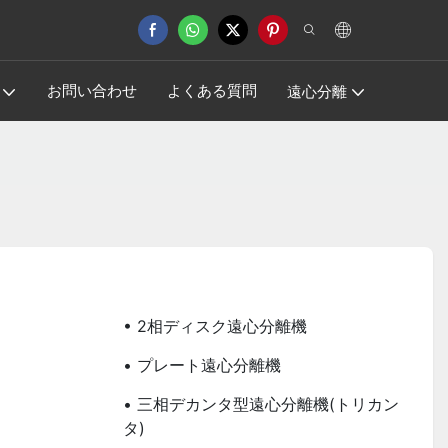
お問い合わせ
よくある質問
遠心分離
リ
• 2相ディスク遠心分離機
• プレート遠心分離機
• 三相デカンタ型遠心分離機(トリカン
タ)