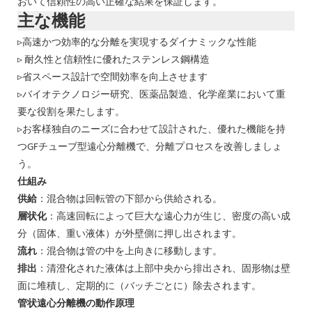
おいて信頼性の高い正確な結果を保証します。
主な機能
▹高速かつ効率的な分離を実現するダイナミックな性能
▹ 耐久性と信頼性に優れたステンレス鋼構造
▹省スペース設計で空間効率を向上させます
▹バイオテクノロジー研究、医薬品製造、化学産業において重
要な役割を果たします。
▹お客様独自のニーズに合わせて設計された、優れた機能を持
つGFチューブ型遠心分離機で、分離プロセスを改善しましょ
う。
仕組み
供給
：混合物は回転管の下部から供給される。
層状化
：高速回転によって巨大な遠心力が生じ、密度の高い成
分（固体、重い液体）が外壁側に押し出されます。
流れ
：混合物は管の中を上向きに移動します。
排出
：清澄化された液体は上部中央から排出され、固形物は壁
面に堆積し、定期的に（バッチごとに）除去されます。
管状遠心分離機の動作原理