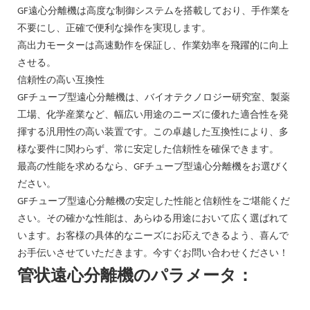
GF遠心分離機は高度な制御システムを搭載しており、手作業を
不要にし、正確で便利な操作を実現します。
高出力モーターは高速動作を保証し、作業効率を飛躍的に向上
させる。
信頼性の高い互換性
GFチューブ型遠心分離機は、バイオテクノロジー研究室、製薬
工場、化学産業など、幅広い用途のニーズに優れた適合性を発
揮する汎用性の高い装置です。この卓越した互換性により、多
様な要件に関わらず、常に安定した信頼性を確保できます。
最高の性能を求めるなら、GFチューブ型遠心分離機をお選びく
ださい。
GFチューブ型遠心分離機の安定した性能と信頼性をご堪能くだ
さい。その確かな性能は、あらゆる用途において広く選ばれて
います。お客様の具体的なニーズにお応えできるよう、喜んで
お手伝いさせていただきます。今すぐお問い合わせください！
管状遠心分離機のパラメータ：