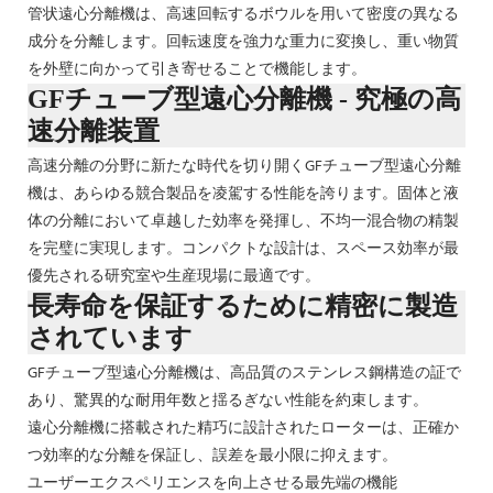
管状遠心分離機は、高速回転するボウルを用いて密度の異なる
成分を分離します。回転速度を強力な重力に変換し、重い物質
を外壁に向かって引き寄せることで機能します。
GFチューブ型遠心分離機 - 究極の高
速分離装置
高速分離の分野に新たな時代を切り開くGFチューブ型遠心分離
機は、あらゆる競合製品を凌駕する性能を誇ります。固体と液
体の分離において卓越した効率を発揮し、不均一混合物の精製
を完璧に実現します。コンパクトな設計は、スペース効率が最
優先される研究室や生産現場に最適です。
長寿命を保証するために精密に製造
されています
GFチューブ型遠心分離機は、高品質のステンレス鋼構造の証で
あり、驚異的な耐用年数と揺るぎない性能を約束します。
遠心分離機に搭載された精巧に設計されたローターは、正確か
つ効率的な分離を保証し、誤差を最小限に抑えます。
ユーザーエクスペリエンスを向上させる最先端の機能