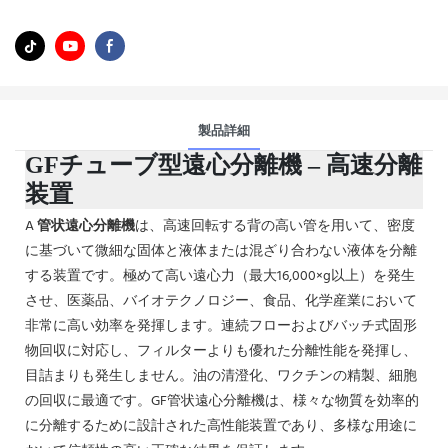
製品詳細
GFチューブ型遠心分離機 – 高速分離
装置
A
管状遠心分離機
は、高速回転する背の高い管を用いて、密度
に基づいて微細な固体と液体または混ざり合わない液体を分離
する装置です。極めて高い遠心力（最大16,000×g以上）を発生
させ、医薬品、バイオテクノロジー、食品、化学産業において
非常に高い効率を発揮します。連続フローおよびバッチ式固形
物回収に対応し、フィルターよりも優れた分離性能を発揮し、
目詰まりも発生しません。油の清澄化、ワクチンの精製、細胞
の回収に最適です。GF管状遠心分離機は、様々な物質を効率的
に分離するために設計された高性能装置であり、多様な用途に