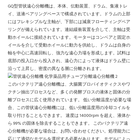
GQ型管状遠心分離機は、本体、伝動装置、ドラム、集液トレ
イ、送液ベアリングベースで構成されています。ドラムの上部
にはフレキシブルな主軸が、下部には減衰フローティングベア
リングが備えられています。連結緩衝装置を介して、主軸は受
動ホイールに接続されています。モーターはコンベアと固定ホ
イールを介して受動ホイールに動力を供給し、ドラムは自身の
軸を中心に高速回転し、強力な遠心力場を形成します。試料は
底部の投入口から投入され、遠心力によって液体はドラム壁に
沿って上昇し、密度の異なる層に分離されます。
このバクテリア遠心分離機は、大腸菌プロバイオティクスやワ
クチン抽出プロセスなど、多くの発酵ブロスの液体と固体の分
離プロセスに広く使用されています。 低い分離温度が必要な場
合、この管状遠心分離機には、低い分離温度用の冷却コイルを
取り付けることもできます。 速度は 14000rpm を超え、液体か
ら 99% の固体を除去することもできます。 このバクテリア遠
心分離機が必要な場合は、お問い合わせください。処理能力に
応じて適切なモデルを選択する必要があります。モデルによっ