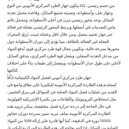
يتكون جهاز الطرد المركزي الأنبوبي من النوع GQ من جسم رئيسي،
وجهاز نقل، وأسطوانة، وصينية تجميع السائل، وقاعدة محمل تغذية
السائل. يوجد محور رئيسي مرن في أعلى الأسطوانة، ومحمل عائم
ماص للصدمات في أسفلها. ويرتبط المحور الرئيسي بعجلة غير فعالة
عبر جهاز تخميد متصل. ومن خلال ناقل وعجلة تثبيت، يُزوّد ​​المحرك
العجلة غير الفعالة بالطاقة، مما يؤدي إلى دوران الأسطوانة حول
محورها بسرعة عالية، وتكوين مجال قوة طرد مركزي قوي. تُدفع المواد
من مدخل التغذية السفلي، وبفعل قوة الطرد المركزي، يتدفق السائل
لأعلى على طول جدار الأسطوانة، وينفصل إلى طبقات بناءً على اختلاف
كثافتها.
تُستخدم هذه الطاردة المركزية الأنبوبية للبكتيريا على نطاق واسع في
العديد من عمليات فصل المواد الصلبة عن السوائل في مرق التخمير،
مثل استخلاص البروبيوتيك واللقاحات من بكتيريا الإشريكية القولونية.
في حال الحاجة إلى درجة حرارة فصل منخفضة، يمكن تزويد هذه
الطاردة المركزية الأنبوبية بملف تبريد. تتميز بسرعة دوران تتجاوز
14000 دورة في الدقيقة، كما أنها قادرة على إزالة 99% من المواد
الصلبة من السائل. إذا كنتم بحاجة إلى هذه الطاردة المركزية للبكتيريا،