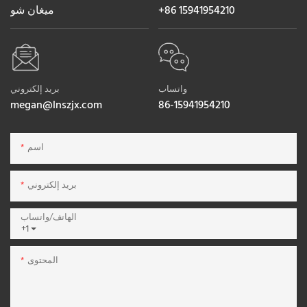
+86 15941954210
ميغان شو
واتساب
بريد إلكتروني
megan@lnszjx.com
86-15941954210
اسم
بريد إلكتروني
الهاتف/واتساب
+1
المحتوى