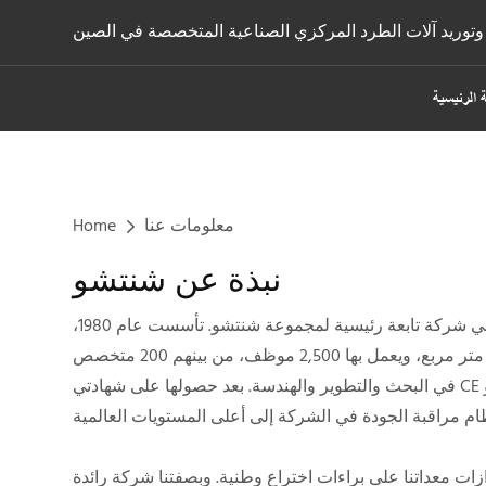
توريد آلات الطرد المركزي الصناعية المتخصصة في الصين
 الرئيسية
معلومات عنا
Home
نبذة عن شنتشو
شركة شنتشو للآلات هي شركة تابعة رئيسية لمجموعة شنتشو. تأسست عام 1980،
وتغطي مساحة 80,000 متر مربع، ويعمل بها 2,500 موظف، من بينهم 200 متخصص
في البحث والتطوير والهندسة. بعد حصولها على شهادتي CE وISO، وصلت معايير الإنتاج
ت معداتنا على براءات اختراع وطنية. وبصفتنا شركة رائدة