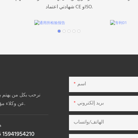
شهادتي اعتماد CE وISO.
اسم
نرحب بكل من يهتم با
بريد إلكتروني
عن وكلاء مؤهلين على مستوى العالم لتقديم خدمة أفضل وتسويق أعمق.
الهاتف/واتساب
ه
 15941954210