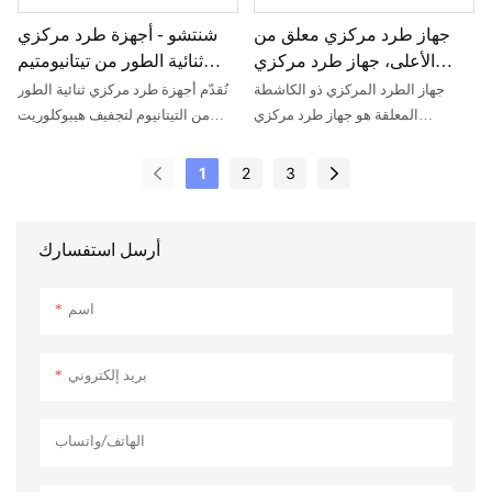
جهاز طرد مركزي معلق من
شنتشو - أجهزة طرد مركزي
الأعلى، جهاز طرد مركزي
ثنائية الطور من تيتانيومتيم
معلق للسكروز لصناعة السكر
لفصل وتجفيف هيبوكلوريت
جهاز الطرد المركزي ذو الكاشطة
نُقدّم أجهزة طرد مركزي ثنائية الطور
الكالسيوم
المعلقة هو جهاز طرد مركزي
من التيتانيوم لتجفيف هيبوكلوريت
أوتوماتيكي بالكامل يعمل بنظام
الكالسيوم، مصممة لتلبية أحدث
الترشيح المتقطع، حيث يقوم بكشط
المتطلبات الصناعية، وتتوافق مع أعلى
1
2
3
المواد من جدار الأسطوانة من خلال
معايير الجودة والسلامة لضمان دعم
حركة الكاشطة المحورية والشعاعية
طويل الأمد، ومتانة عالية، وأداء فعّال.
لإتمام عملية التفريغ. يُستخدم هذا
تُستخدم هذه الأجهزة في عمليات
أرسل استفسارك
الجهاز على نطاق واسع في فصل سكر
الإنتاج والتصنيع اليومية، وهي ضرورية
الميثيل، وسكر الإيثيل، ومعجون
لجميع الصناعات.
اسم
الجلوكوز، والفركتوز، وكحوليات
السكر، وغيرها، ويُعدّ من المعدات
الأساسية في صناعة السكر.
بريد إلكتروني
الهاتف/واتساب