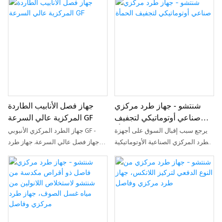
شنتشو - جهاز طرد مركزي
جهاز فصل الأنابيب الطاردة
صناعي أوتوماتيكي لتجفيف
المركزية عالي السرعة GF
الحمأة
يرجع سبب إقبال السوق على أجهزة
جهاز الطرد المركزي الأنبوبي GF -
الطرد المركزي الصناعية الأوتوماتيكية
جهاز فصل عالي السرعة. جهاز طرد
لتجفيف الحمأة إلى التركيز على البحث
مركزي أنبوبي GF عالي الأداء مصمم
والتطوير عالي التقنية. كما أنها
لفصل المواد المختلفة بكفاءة، مما
مصممة لتلبية احتياجات جميع أنواع
يضمن نتائج موثوقة ودقيقة في
العملاء في السوق.
تطبيقات متنوعة. الميزات: أداء
ديناميكي يوفر فصلًا عالي السرعة
والكفاءة، هيكل متين وموثوق من