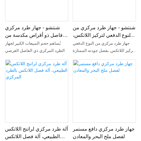
الفولاذ المقاوم للصدأ، تصميم صغير
الحجم يساعد على توفير المساحة،
مناسب لأبحاث التكنولوجيا الحيوية،
وإنتاج الأدوية، والصناعات الكيميائية.
شنتشو - جهاز طرد مركزي من
شنتشو - جهاز طرد مركزي
حسّن عمليات الفصل لديك مع جهاز
النوع الدفعي لتركيز اللاتكس،
فاصل ذو أقراص مكدسة من
الطرد المركزي الأنبوبي GF ذي الأداء
جهاز طرد مركزي وفاصل
شنتشو لاستخلاص اللانولين من
المتميز، والمصمم خصيصًا لتلبية
جهاز طرد مركزي من النوع الدفعي
يُساهم حجم المبيعات الكبير لجهاز
مياه غسل ​​الصوف، جهاز طرد
متطلباتك الفريدة.
لتركيز اللاتكس. بفضل جودته الممتازة
الطرد المركزي ذي الفاصل القرصي
مركزي وفاصل
ووظائفه المبتكرة، يحظى هذا الجهاز
من شنتشو، والمُصمم لاستخلاص
بإعجاب العملاء وثناءهم، مما يساهم
اللانولين من مياه غسل ​​الصوف، في
في تعزيز مكانة العلامة التجارية
مساعدة الشركات على فتح أسواق
للشركة وزيادة مبيعاتها وحصتها
جديدة وترسيخ مكانتها في السوق، مما
السوقية بشكل ملحوظ. علاوة على
يُعزز قدرتها التنافسية على المدى
ذلك، يُستخدم على نطاق واسع في
الطويل. علاوة على ذلك، يتميز المنتج
مجالات معدات الفصل.
بمزيج من الابتكارات الرائدة، حيث
تُوظف التكنولوجيا لتلبية متطلبات
السوق على نحو أفضل.
جهاز طرد مركزي دافع مستمر
آلة طرد مركزي لراتنج اللاتكس
لفصل ملح البحر والمعادن
الطبيعي، آلة فصل اللاتكس