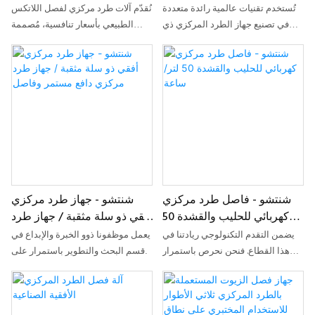
بالطرد المركزي
تُستخدم تقنيات عالمية رائدة متعددة
نُقدّم آلات طرد مركزي لفصل اللاتكس
في تصنيع جهاز الطرد المركزي ذي
الطبيعي بأسعار تنافسية، مُصممة
الدفع المستمر، وجهاز الطرد المركزي
لتلبية أحدث متطلبات الصناعة،
لتجفيف ملح البحر والأملاح المعدنية.
ومُطابقة لأعلى معايير الجودة
وبفضل الميزات المذكورة أعلاه،
والسلامة، لضمان دعم طويل الأمد،
يُمكن إيجاد هذا المنتج على نطاق
ومتانة عالية، وأداء فعّال. تُستخدم هذه
واسع في مجال معدات الفصل.
الآلات في عمليات الإنتاج والتصنيع
اليومية، وهي ضرورية لجميع
الصناعات.
شنتشو - فاصل طرد مركزي
شنتشو - جهاز طرد مركزي
كهربائي للحليب والقشدة 50
أفقي ذو سلة مثقبة / جهاز طرد
لتر/ساعة
مركزي دافع مستمر وفاصل
يضمن التقدم التكنولوجي ريادتنا في
يعمل موظفونا ذوو الخبرة والإبداع في
هذا القطاع. فنحن نحرص باستمرار
قسم البحث والتطوير باستمرار على
على تحديث وتطوير تقنياتنا. إن
تطوير التقنيات وتحسينها. وبفضل
استخدام أحدث التقنيات هو ما يضمن
الاستخدام الأمثل للتكنولوجيا، نضمن
الاستفادة القصوى من خصائص المنتج.
أداءً وجودةً عاليين لجهاز الطرد