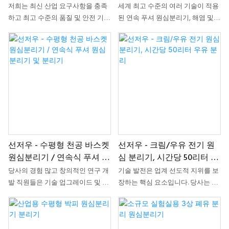
기)
저희는 최신 산업 요구사항을 충족
세계 최고 수준의 여러 기술이 적용
하고 최고 수준의 품질 및 안전 기준
된 연속 푸셔 원심분리기, 해염 및
을 준수하는 천연 고무 라텍스 원심
광물염 탈수 원심분리기는 위에서
분리기/라텍스 분리기를 최적의 가
언급한 특징들을 바탕으로 분리 장
격으로 제공하여 장기간 안정적인
비 분야에서 널리 사용되고 있습니
사용, 내구성 및 효율적인 성능을 보
다.
장합니다. 이 장비들은 모든 산업 분
야에서 일상적인 생산 및 제조 공정
에 필수적으로 사용됩니다.
선저우 - 수평형 천공 바스켓
선저우 - 크림/우유 전기 원
원심분리기 / 연속식 푸셔 원
심 분리기, 시간당 50리터 우
심분리기 및 분리기
유 분리
당사의 경험 많고 창의적인 연구 개
기술 발전은 업계 선도적 지위를 보
발 직원들은 기술 업그레이드 및 개
장하는 핵심 요소입니다. 당사는 끊
발에 끊임없이 매진해 왔습니다. 향
임없이 기술을 업데이트하고 개발
상된 기술 활용 덕분에 수평형 천공
해 왔으며, 최첨단 기술의 활용을 통
바스켓 원심분리기/연속식 푸셔 원
해 제품의 특성을 최대한으로 끌어