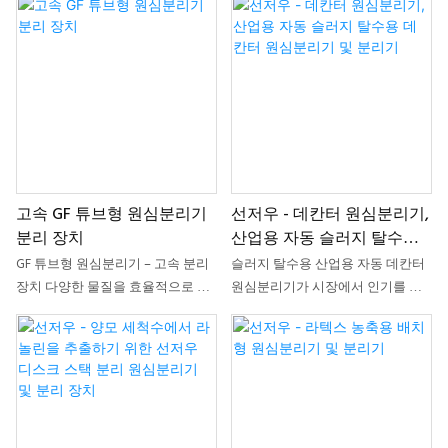
고속 GF 튜브형 원심분리기
선저우 - 데칸터 원심분리기,
분리 장치
산업용 자동 슬러지 탈수용
데칸터 원심분리기 및 분리
GF 튜브형 원심분리기 – 고속 분리
슬러지 탈수용 산업용 자동 데칸터
기
장치 다양한 물질을 효율적으로 분
원심분리기가 시장에서 인기를 얻
리하도록 설계된 고성능 GF 튜브형
는 이유는 첨단 연구 개발에 중점을
원심분리기는 다양한 응용 분야에
두었기 때문입니다. 또한 시장의 모
서 신뢰할 수 있고 정확한 결과를 보
든 고객층의 요구를 충족하도록 설
장합니다. 특징: 고속 및 고효율 분
계되었습니다.
리를 제공하는 역동적인 성능, 내구
성이 뛰어나고 신뢰할 수 있는 스테