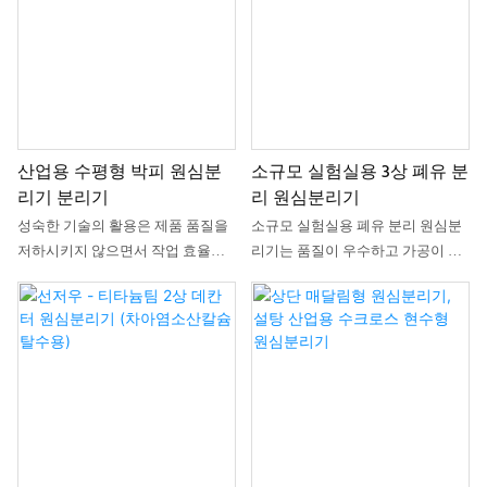
심분리기의 성능과 품질을 확실하
내고 있습니다. 유제품 가공 기계 분
게 보장할 수 있습니다. 제품에 대한
야에서 당사의 우수성이 입증되었
지속적인 연구를 통해 적용 범위가
습니다.
점차 확대되어 현재 분리 장비 분야
에서 널리 사용되고 있습니다.
산업용 수평형 박피 원심분
소규모 실험실용 3상 폐유 분
리기 분리기
리 원심분리기
성숙한 기술의 활용은 제품 품질을
소규모 실험실용 폐유 분리 원심분
저하시키지 않으면서 작업 효율성
리기는 품질이 우수하고 가공이 용
을 크게 향상시키고 제조 비용을 절
이한 원자재로 제작되었습니다. 이
감했습니다. 또한 분리 장비 분야에
러한 재료들의 뛰어난 성능을 모두
서 훨씬 더 광범위한 활용 가능성을
갖춘 Shenzhou 제품은 안정적이고
입증했습니다.
내구성이 뛰어납니다. 모든 면에서
완벽함을 추구하는 이 제품은 고객
에게 확실한 이점을 제공할 것입니
다.