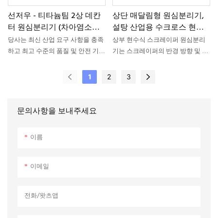
선저우 - 티타늄팀 2상 데칸
상단 매달림형 원심분리기,
터 원심분리기 (차아염소산
설탕 산업용 수크로스 현수
칼슘 탈수용)
형 원심분리기
당사는 최신 산업 요구 사항을 충족
상부 현수식 스크레이퍼 원심분리
하고 최고 수준의 품질 및 안전 기준
기는 스크레이퍼의 반경 방향 및 축
을 준수하여 장기간 안정적인 지원,
방향 운동을 통해 드럼 벽면에서 물
내구성 및 효율적인 성능을 보장하
질을 긁어내어 배출하는 완전 자동
1
2
3
는 티타늄 재질의 차아염소산칼슘
간헐식 여과 원심분리기입니다. 메
탈수용 2상 데칸터 원심분리기를 제
틸당, 에틸당, 포도당 페이스트, 과
공합니다. 이 제품은 일상적인 생산
당, 당알코올 등의 분리에 널리 사용
문의사항을 보내주세요
및 제조 공정에 사용되며 모든 산업
되며, 설탕 산업의 핵심 장비 중 하
분야에 필수적인 장비입니다.
나입니다.
이름
이메일
전화/왓츠앱