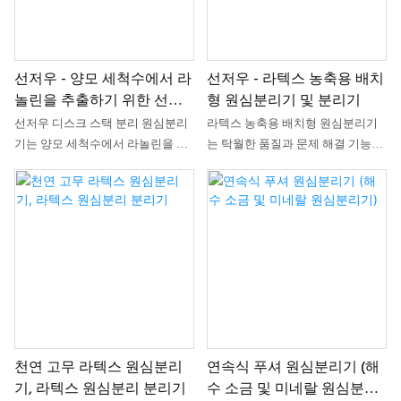
인리스 스틸 구조, 공간 효율성을 높
이는 컴팩트한 디자인, 생명공학 연
구, 제약 생산 및 화학 산업에 적합
합니다. 귀사의 고유한 요구 사항을
선저우 - 양모 세척수에서 라
선저우 - 라텍스 농축용 배치
충족하도록 맞춤 설계된 탁월한 기
놀린을 추출하기 위한 선저
형 원심분리기 및 분리기
능의 GF 튜브형 원심분리기로 분리
우 디스크 스택 분리 원심분
공정을 개선하십시오.
선저우 디스크 스택 분리 원심분리
라텍스 농축용 배치형 원심분리기
리기 및 분리 장치
기는 양모 세척수에서 라놀린을 추
는 탁월한 품질과 문제 해결 기능을
출하는 데 높은 판매량을 기록하며,
바탕으로 고객들에게 사랑받고 있
기업들이 새로운 시장을 개척하고
으며, 이는 회사 브랜드의 시장 인지
친환경적인 입지를 구축 및 강화하
도를 높일 뿐만 아니라 매출과 시장
여 장기적인 경쟁력을 유지하는 데
점유율의 폭발적인 성장을 견인하
도움을 줄 수 있습니다. 또한, 이 제
고 있습니다. 또한 분리 장비 등 다
품은 획기적인 혁신 기술과 시장 수
양한 분야에서 널리 사용되고 있습
요에 최적화된 기술을 결합하여 제
니다.
작되었습니다.
천연 고무 라텍스 원심분리
연속식 푸셔 원심분리기 (해
기, 라텍스 원심분리 분리기
수 소금 및 미네랄 원심분리