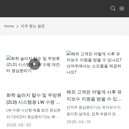
Home
자주 묻는 질문
해외 고객은 어떻게 사후 유
화학 슬러지 탈수 및 무방류
지보수 지원을 받을 수 있나
(ZLD) 시스템용 LW 수평 데
요? 선저우에서는 소모품을
선저우 원심분리기는 유지보수가
칸터 원심분리기
LW 수평 나선형 배출 침전 원심분
제공하나요?
용이한 설계로, 접촉 부품의 정기
리기(데칸터 원심분리기)는 화학
적인 청소와 윤활 시스템 점검만
2026
04
16
슬러지 무방류(ZLD) 시스템의 전
2026
06
30
필요합니다.