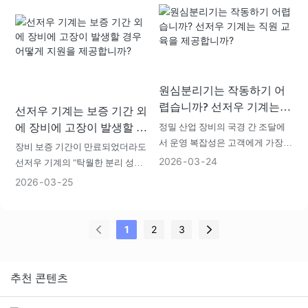
원심분리기는 작동하기 어
렵습니까? 선저우 기계는
선저우 기계는 보증 기간 외
직원 교육을 제공합니까?
에 장비에 고장이 발생할 경
정밀 산업 장비의 국경 간 조달에
서 운영 복잡성은 고객에게 가장
우 어떻게 지원을 제공합니
장비 보증 기간이 만료되었더라도
큰 비용 부담 요소로 작용하는 경
까?
2026
03
24
선저우 기계의 "탁월한 분리 성
우가 많습니다. 선저우 기계는 46
능"에 대한 헌신은 결코 멈추지 않
2026
03
25
년간 원심분리기 연구 개발에 전념
습니다.
해 오면서 "산업 지능은 인류에 봉
사해야 한다"는 원칙을 굳건히 지
1
2
3
켜왔습니다.
추천 콘텐츠