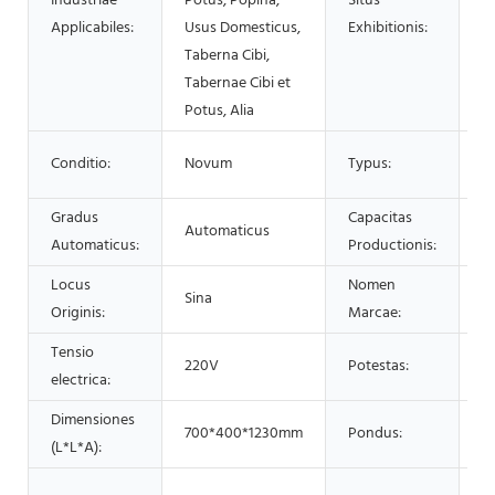
Industriae
Potus, Popina,
Situs
N
Applicabiles:
Usus Domesticus,
Exhibitionis:
Taberna Cibi,
Tabernae Cibi et
Potus, Alia
G
Conditio:
Novum
Typus:
ca
Gradus
Capacitas
2
Automaticus
Automaticus:
Productionis:
p
Locus
Nomen
Sina
S
Originis:
Marcae:
Tensio
220V
Potestas:
1
electrica:
Dimensiones
700*400*1230mm
Pondus:
8
(L*L*A):
P