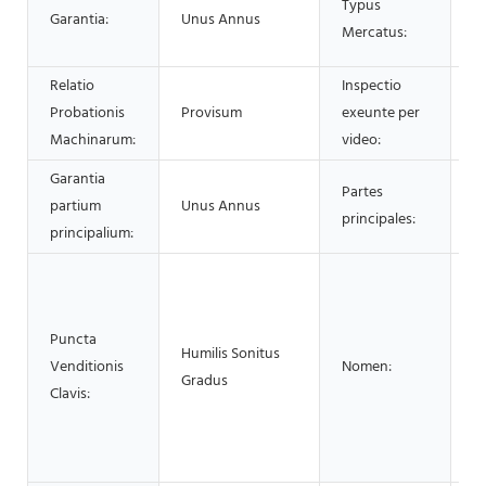
Typus
Garantia:
Unus Annus
C
Mercatus:
2
Relatio
Inspectio
Probationis
Provisum
exeunte per
P
Machinarum:
video:
Garantia
Partes
partium
Unus Annus
M
principales:
principalium:
M
A
C
Puncta
Humilis Sonitus
G
Venditionis
Nomen:
Gradus
F
Clavis:
M
P
G