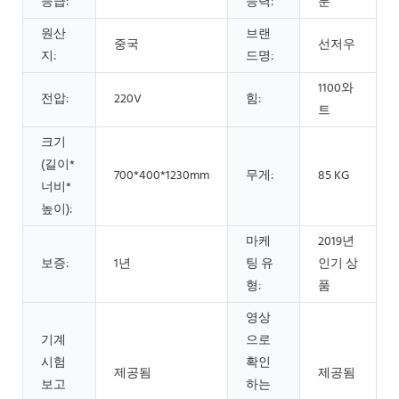
등급:
능력:
분
원산
브랜
중국
선저우
지:
드명:
1100와
전압:
220V
힘:
트
크기
(길이*
700*400*1230mm
무게:
85 KG
너비*
높이):
마케
2019년
보증:
1년
팅 유
인기 상
형:
품
영상
기계
으로
시험
확인
제공됨
제공됨
보고
하는