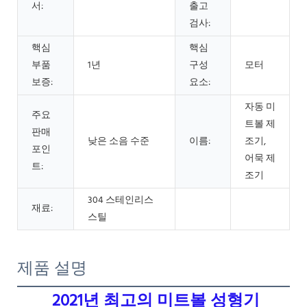
서:
출고
검사:
핵심
핵심
부품
1년
구성
모터
보증:
요소:
자동 미
주요
트볼 제
판매
낮은 소음 수준
이름:
조기,
포인
어묵 제
트:
조기
304 스테인리스
재료:
스틸
제품 설명
2021년 최고의 미트볼 성형기