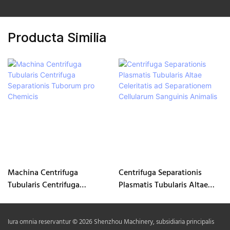
Producta Similia
Machina Centrifuga
Centrifuga Separationis
Tubularis Centrifuga
Plasmatis Tubularis Altae
Separationis Tuborum pro
Celeritatis ad Separationem
Chemicis
Cellularum Sanguinis
Animalis
Iura omnia reservantur © 2026 Shenzhou Machinery, subsidiaria principalis