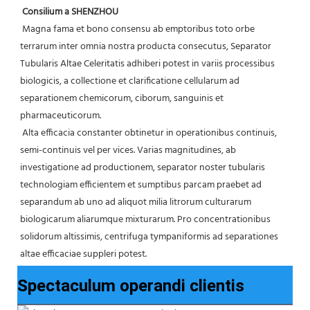
Consilium a SHENZHOU
 Magna fama et bono consensu ab emptoribus toto orbe 
terrarum inter omnia nostra producta consecutus, Separator 
Tubularis Altae Celeritatis adhiberi potest in variis processibus 
biologicis, a collectione et clarificatione cellularum ad 
separationem chemicorum, ciborum, sanguinis et 
pharmaceuticorum.
 Alta efficacia constanter obtinetur in operationibus continuis, 
semi-continuis vel per vices. Varias magnitudines, ab 
investigatione ad productionem, separator noster tubularis 
technologiam efficientem et sumptibus parcam praebet ad 
separandum ab uno ad aliquot milia litrorum culturarum 
biologicarum aliarumque mixturarum. Pro concentrationibus 
solidorum altissimis, centrifuga tympaniformis ad separationes 
altae efficaciae suppleri potest.
Spectaculum operandi clientis