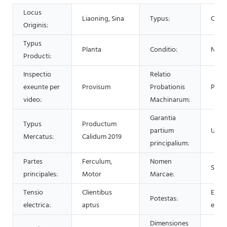
Locus
Liaoning, Sina
Typus:
Centr
Originis:
Typus
Planta
Conditio:
Nov
Producti:
Inspectio
Relatio
exeunte per
Provisum
Probationis
Prov
video:
Machinarum:
Garantia
Typus
Productum
partium
Unus
Mercatus:
Calidum 2019
principalium:
Partes
Ferculum,
Nomen
Shen
principales:
Motor
Marcae:
Tensio
Clientibus
Elig
Potestas:
electrica:
aptus
exem
Dimensiones