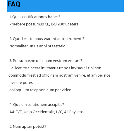
FAQ
1. Quas certificationes habes?
 Praebere possumus CE, ISO 9001, cetera.
 2. Quod est tempus warantiae instrumenti?
 Normaliter unius anni praestatio.
 3. Possumusne officinam vestram visitare?
 Scilicet, te sincere invitamus ut nos invisas. Si tibi non 
commodum est ad officinam nostram venire, etiam per nos 
invisere potes.
 colloquium telephonicum per video.
 4. Qualem solutionem accipitis?
 A4: T/T, Unio Occidentalis, L/C, Ali Pay, etc.
 5. Num aptari potest?