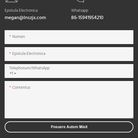
Epistula Electronica
Whatsapp
megan@lnszjx.com
86-15941954210
Nomen
Epistula Electronica
Telephonum/WhatsApp
+1
Contentus
Posuere Autem Misit