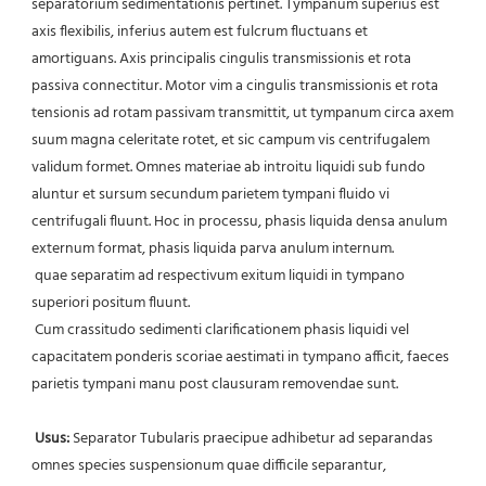
separatorium sedimentationis pertinet. Tympanum superius est 
axis flexibilis, inferius autem est fulcrum fluctuans et 
amortiguans. Axis principalis cingulis transmissionis et rota 
passiva connectitur. Motor vim a cingulis transmissionis et rota 
tensionis ad rotam passivam transmittit, ut tympanum circa axem 
suum magna celeritate rotet, et sic campum vis centrifugalem 
validum formet. Omnes materiae ab introitu liquidi sub fundo 
aluntur et sursum secundum parietem tympani fluido vi 
centrifugali fluunt. Hoc in processu, phasis liquida densa anulum 
externum format, phasis liquida parva anulum internum.
 quae separatim ad respectivum exitum liquidi in tympano 
superiori positum fluunt.
 Cum crassitudo sedimenti clarificationem phasis liquidi vel 
capacitatem ponderis scoriae aestimati in tympano afficit, faeces 
parietis tympani manu post clausuram removendae sunt.
Usus:
 Separator Tubularis praecipue adhibetur ad separandas 
omnes species suspensionum quae difficile separantur, 