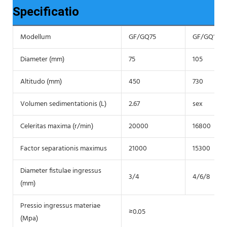
Specificatio
Modellum
GF/GQ75
GF/GQ105
Diameter (mm)
75
105
Altitudo (mm)
450
730
Volumen sedimentationis (L)
2.67
sex
Celeritas maxima (r/min)
20000
16800
Factor separationis maximus
21000
15300
Diameter fistulae ingressus
3/4
4/6/8
(mm)
Pressio ingressus materiae
≥0.05
(Mpa)