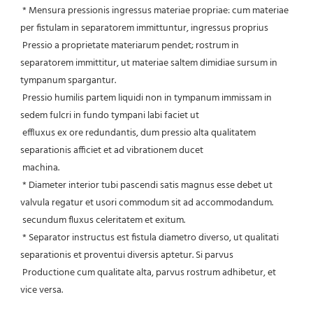
 * Mensura pressionis ingressus materiae propriae: cum materiae 
per fistulam in separatorem immittuntur, ingressus proprius
 Pressio a proprietate materiarum pendet; rostrum in 
separatorem immittitur, ut materiae saltem dimidiae sursum in 
tympanum spargantur.
 Pressio humilis partem liquidi non in tympanum immissam in 
sedem fulcri in fundo tympani labi faciet ut
 effluxus ex ore redundantis, dum pressio alta qualitatem 
separationis afficiet et ad vibrationem ducet
 machina.
 * Diameter interior tubi pascendi satis magnus esse debet ut 
valvula regatur et usori commodum sit ad accommodandum.
 secundum fluxus celeritatem et exitum.
 * Separator instructus est fistula diametro diverso, ut qualitati 
separationis et proventui diversis aptetur. Si parvus
 Productione cum qualitate alta, parvus rostrum adhibetur, et 
vice versa.