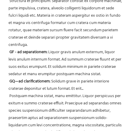
 Structura et principium: Separator constat ex corpore machinae, 
parte impulsiva, cratera, alveolo colligenti liquidorum et sede 
fulcri liquidi etc. Materia in crateram aspergitur ex ostio in fundo 
et magna vis centrifuga formatur cum cratera cum materia 
rotatur, quae materiam sursum fluere facit secundum parietem 
craterae et deinde separari propter gravitatem diversam a vi 
centrifuga.
GF - ad separationem:
 Liquor gravis anulum externum, liquor 
levis anulum internum format. Ad summum craterae fluunt et per 
suos exitus erumpunt. Et solidum minimum in pariete craterae 
sedatur et manu erumpitur postquam machina sistat.
GQ—ad clarificationem:
 Solidum grave in pariete interiore 
craterae deponitur et lutum format. Et erit...
 Postquam machina sistat, manu emittitur. Liquor perspicuus per 
exitum e summo craterae effluit. Praecipue ad separandas omnes 
species suspensionum difficulter separandarum adhibetur, 
praesertim aptus ad separationem suspensionum solido-
liquidarum cum levi concentratione, magna viscositate, particulis 