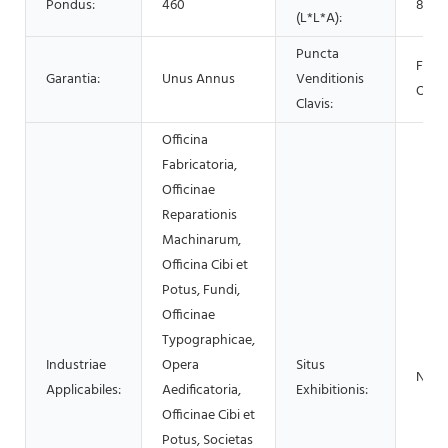
Pondus:
460
850*
(L*L*A):
Puncta
Facil
Garantia:
Unus Annus
Venditionis
Oper
Clavis:
Officina
Fabricatoria,
Officinae
Reparationis
Machinarum,
Officina Cibi et
Potus, Fundi,
Officinae
Typographicae,
Industriae
Opera
Situs
Nullu
Applicabiles:
Aedificatoria,
Exhibitionis:
Officinae Cibi et
Potus, Societas