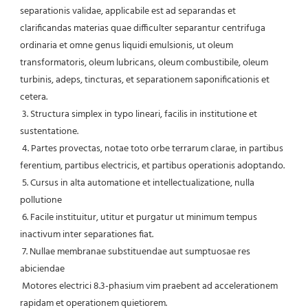
separationis validae, applicabile est ad separandas et 
clarificandas materias quae difficulter separantur centrifuga 
ordinaria et omne genus liquidi emulsionis, ut oleum 
transformatoris, oleum lubricans, oleum combustibile, oleum 
turbinis, adeps, tincturas, et separationem saponificationis et 
cetera.
 3. Structura simplex in typo lineari, facilis in institutione et 
sustentatione.
 4. Partes provectas, notae toto orbe terrarum clarae, in partibus 
ferentium, partibus electricis, et partibus operationis adoptando.
 5. Cursus in alta automatione et intellectualizatione, nulla 
pollutione
 6. Facile instituitur, utitur et purgatur ut minimum tempus 
inactivum inter separationes fiat.
 7. Nullae membranae substituendae aut sumptuosae res 
abiciendae
 Motores electrici 8.3-phasium vim praebent ad accelerationem 
rapidam et operationem quietiorem.