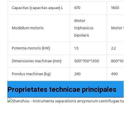
Capacitas (capacitas aquae) L
670
1600
Motor
Modellum motoris
triphasicus
Motor triph
bipolaris
Potentia motoris (kW)
1.5
2.2
Dimensiones machinae (mm)
500*700*1300
600*1000*
Pondus machinae (kg)
260
490
Proprietates technicae principales