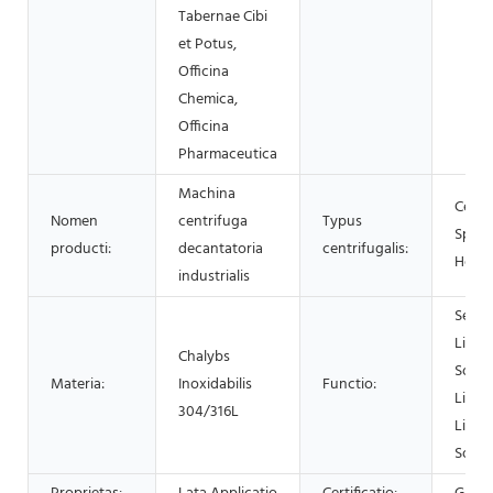
Tabernae Cibi
et Potus,
Officina
Chemica,
Officina
Pharmaceutica
Machina
Centr
Nomen
centrifuga
Typus
Spiral
producti:
decantatoria
centrifugalis:
Horiz
industrialis
Separ
Liqui
Chalybs
Solidu
Materia:
Inoxidabilis
Functio:
Liqui
304/316L
Liqui
Solid