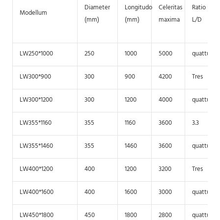
Diameter
Longitudo
Celeritas
Ratio
Modellum
(mm)
(mm)
maxima
L/D
LW250*1000
250
1000
5000
quattuor
LW300*900
300
900
4200
Tres
LW300*1200
300
1200
4000
quattuor
LW355*1160
355
1160
3600
3.3
LW355*1460
355
1460
3600
quattuor
LW400*1200
400
1200
3200
Tres
LW400*1600
400
1600
3000
quattuor
LW450*1800
450
1800
2800
quattuor