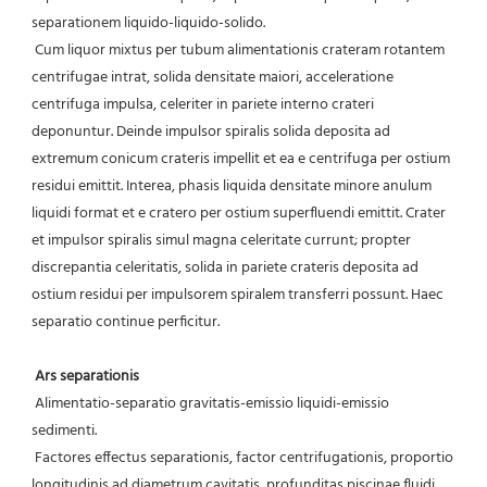
separationem liquido-liquido-solido.
 Cum liquor mixtus per tubum alimentationis crateram rotantem 
centrifugae intrat, solida densitate maiori, acceleratione 
centrifuga impulsa, celeriter in pariete interno crateri 
deponuntur. Deinde impulsor spiralis solida deposita ad 
extremum conicum crateris impellit et ea e centrifuga per ostium 
residui emittit. Interea, phasis liquida densitate minore anulum 
liquidi format et e cratero per ostium superfluendi emittit. Crater 
et impulsor spiralis simul magna celeritate currunt; propter 
discrepantia celeritatis, solida in pariete crateris deposita ad 
ostium residui per impulsorem spiralem transferri possunt. Haec 
separatio continue perficitur.
Ars separationis
 Alimentatio-separatio gravitatis-emissio liquidi-emissio 
sedimenti.
 Factores effectus separationis, factor centrifugationis, proportio 
longitudinis ad diametrum cavitatis, profunditas piscinae fluidi.