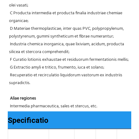
olei vasati;
 C Producta intermedia et producta finalia industriae chemiae 
organicae;
 D Materiae thermoplasticae, inter quas PVC, polypropylenum, 
polystyrenum, gummi syntheticum et fibrae numerantur;
 Industria chemica inorganica, quae lixiviam, acidum, producta 
silicea et stercora comprehendit;
 F Curatio lotionis exhaustae et residuorum fermentationis mellis;
 G Extractio amyli e tritico, frumento, iuca et solano;
 Recuperatio et recirculatio liquidorum vastorum ex industriis 
supradictis.
Aliae regiones
 Intermedia pharmaceutica, sales et stercus, etc.
Specificatio