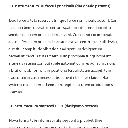
10. Instrumentum BH ferculi principalis (designatio patentis)
 Duo fercula tuta reserva utrinque ferculi principalis adsunt. Cum 
machina bene operatur, certum spatium inter ferculum intra 
semitam et axem principalem servant. Cum condicio inopinata 
accidit, ferculum principale laesum est vel centrum circuli deviat, 
quo fit ut amplitudo vibrationis ad spatium designatum 
perveniat, fercula tuta ut ferculum principale fungi incipiunt. 
Interea, systema computatrale automaticum responsum valoris 
vibrationis abnormalis in positione ferculi statim accipit, tum 
clausuram in casu necessitatis activat et leniter claudit. Hoc 
systema machinam a damno protegit et salutem productionis 
praestat.
11. Instrumentum pascendi GSRL (designatio potens)
 Nova forma tubi interni spiralis sequentia praebet. Sine 
acceleratione centrifuga imminuta, tempus tractionis cinguli 