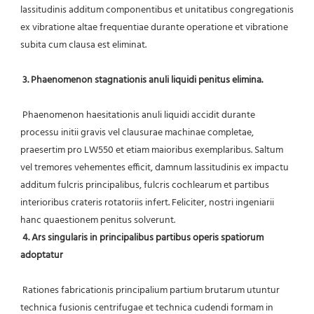
lassitudinis additum componentibus et unitatibus congregationis 
ex vibratione altae frequentiae durante operatione et vibratione 
subita cum clausa est eliminat.
3. Phaenomenon stagnationis anuli liquidi penitus elimina.
 Phaenomenon haesitationis anuli liquidi accidit durante 
processu initii gravis vel clausurae machinae completae, 
praesertim pro LW550 et etiam maioribus exemplaribus. Saltum 
vel tremores vehementes efficit, damnum lassitudinis ex impactu 
additum fulcris principalibus, fulcris cochlearum et partibus 
interioribus crateris rotatoriis infert. Feliciter, nostri ingeniarii 
hanc quaestionem penitus solverunt.
4. Ars singularis in principalibus partibus operis spatiorum 
adoptatur
 Rationes fabricationis principalium partium brutarum utuntur 
technica fusionis centrifugae et technica cudendi formam in 