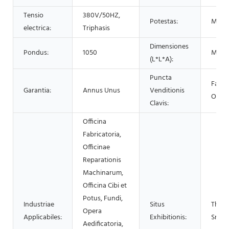
Tensio
380V/50HZ,
Potestas:
Mode
electrica:
Triphasis
Dimensiones
Pondus:
1050
Mode
(L*L*A):
Puncta
Facile
Garantia:
Annus Unus
Venditionis
Oper
Clavis:
Officina
Fabricatoria,
Officinae
Reparationis
Machinarum,
Officina Cibi et
Potus, Fundi,
Industriae
Situs
Thaila
Opera
Applicabiles:
Exhibitionis:
Sri L
Aedificatoria,