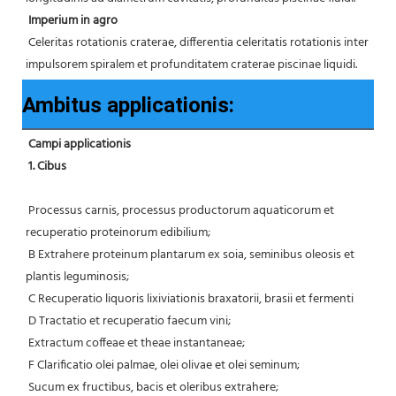
Imperium in agro
 Celeritas rotationis craterae, differentia celeritatis rotationis inter 
impulsorem spiralem et profunditatem craterae piscinae liquidi.
Ambitus applicationis:
Campi applicationis
1. Cibus
 Processus carnis, processus productorum aquaticorum et 
recuperatio proteinorum edibilium;
 B Extrahere proteinum plantarum ex soia, seminibus oleosis et 
plantis leguminosis;
 C Recuperatio liquoris lixiviationis braxatorii, brasii et fermenti
 D Tractatio et recuperatio faecum vini;
 Extractum coffeae et theae instantaneae;
 F Clarificatio olei palmae, olei olivae et olei seminum;
 Sucum ex fructibus, bacis et oleribus extrahere;