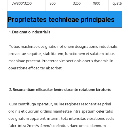
LW800*3200
800
3200
1800
quattuor
Proprietates technicae principales
1. Designatio industrialis
 Totius machinae designatio notionem designationis industrialis 
provectae sequitur, stabilitatem, functionem et salutem totius 
machinae praestat. Praeterea vim sectionis oneris dynamici in 
operatione efficaciter absorbet.
2. Resonantiam efficaciter lenire durante rotatione birotoris
 Cum centrifuga operatur, nullae regiones resonantiae primi 
ordinis et duorum ordinis manifestae intra spatium celeritatis 
designatum apparent; interim, tota intensitas vibrationis sedis 
fulcri intra 2mm/s-4mm/s definitur. Haec omnia damnum 