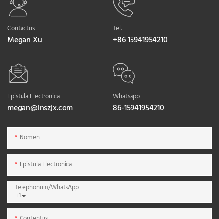
Contactus
Tel.
Megan Xu
+86 15941954210
Epistula Electronica
Whatsapp
megan@lnszjx.com
86-15941954210
Nomen
Epistula Electronica
Telephonum/WhatsApp
+1
Contentus