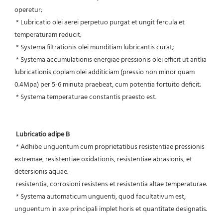
operetur;
 * Lubricatio olei aerei perpetuo purgat et ungit fercula et 
temperaturam reducit;
 * Systema filtrationis olei munditiam lubricantis curat;
 * Systema accumulationis energiae pressionis olei efficit ut antlia 
lubricationis copiam olei additiciam (pressio non minor quam 
0.4Mpa) per 5-6 minuta praebeat, cum potentia fortuito deficit;
 * Systema temperaturae constantis praesto est.
Lubricatio adipe B
 * Adhibe unguentum cum proprietatibus resistentiae pressionis 
extremae, resistentiae oxidationis, resistentiae abrasionis, et 
detersionis aquae.
 resistentia, corrosioni resistens et resistentia altae temperaturae.
 * Systema automaticum unguenti, quod facultativum est, 
unguentum in axe principali implet horis et quantitate designatis.