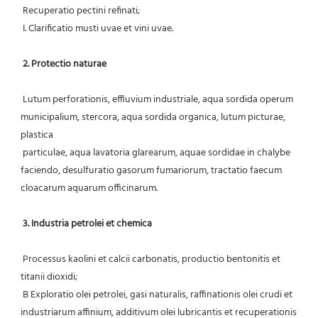
 Recuperatio pectini refinati;
 I. Clarificatio musti uvae et vini uvae.
2. Protectio naturae
 Lutum perforationis, effluvium industriale, aqua sordida operum 
municipalium, stercora, aqua sordida organica, lutum picturae, 
plastica
 particulae, aqua lavatoria glarearum, aquae sordidae in chalybe 
faciendo, desulfuratio gasorum fumariorum, tractatio faecum 
cloacarum aquarum officinarum.
3. Industria petrolei et chemica
 Processus kaolini et calcii carbonatis, productio bentonitis et 
titanii dioxidi;
 B Exploratio olei petrolei, gasi naturalis, raffinationis olei crudi et 
industriarum affinium, additivum olei lubricantis et recuperationis 