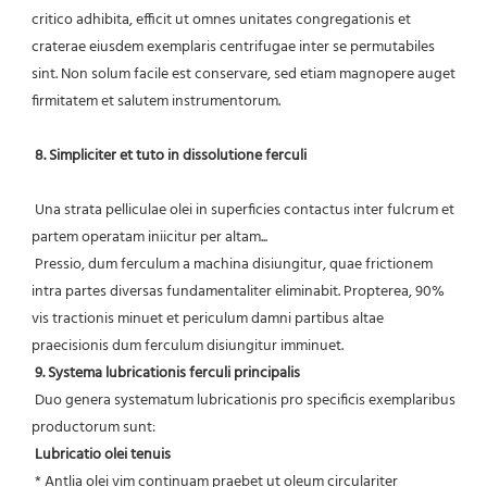
critico adhibita, efficit ut omnes unitates congregationis et 
craterae eiusdem exemplaris centrifugae inter se permutabiles 
sint. Non solum facile est conservare, sed etiam magnopere auget 
firmitatem et salutem instrumentorum.
8. Simpliciter et tuto in dissolutione ferculi
 Una strata pelliculae olei in superficies contactus inter fulcrum et 
partem operatam iniicitur per altam...
 Pressio, dum ferculum a machina disiungitur, quae frictionem 
intra partes diversas fundamentaliter eliminabit. Propterea, 90% 
vis tractionis minuet et periculum damni partibus altae 
praecisionis dum ferculum disiungitur imminuet.
9. Systema lubricationis ferculi principalis
 Duo genera systematum lubricationis pro specificis exemplaribus 
productorum sunt:
Lubricatio olei tenuis
 * Antlia olei vim continuam praebet ut oleum circulariter 