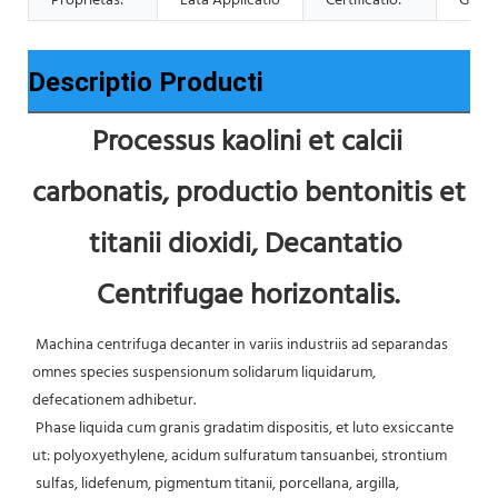
Proprietas:
Lata Applicatio
Certificatio:
GMP/
Descriptio Producti
Processus kaolini et calcii 
carbonatis, productio bentonitis et 
titanii dioxidi, Decantatio 
Centrifugae horizontalis.
Machina centrifuga decanter in variis industriis ad separandas 
omnes species suspensionum solidarum liquidarum, 
defecationem adhibetur.
 Phase liquida cum granis gradatim dispositis, et luto exsiccante 
ut: polyoxyethylene, acidum sulfuratum tansuanbei, strontium
 sulfas, lidefenum, pigmentum titanii, porcellana, argilla, 