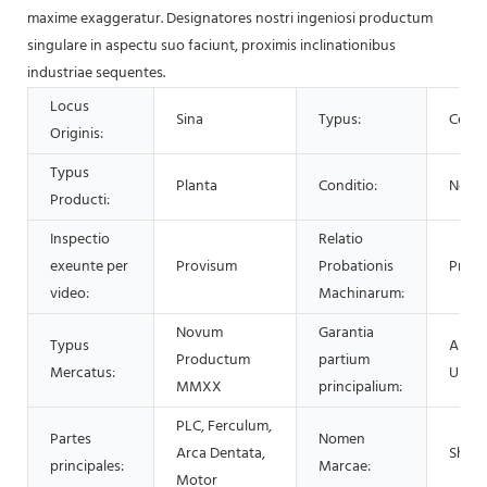
maxime exaggeratur. Designatores nostri ingeniosi productum
singulare in aspectu suo faciunt, proximis inclinationibus
industriae sequentes.
Locus
Sina
Typus:
Centr
Originis:
Typus
Planta
Conditio:
Novu
Producti:
Inspectio
Relatio
exeunte per
Provisum
Probationis
Provi
video:
Machinarum:
Novum
Garantia
Typus
Annu
Productum
partium
Mercatus:
Unus
MMXX
principalium:
PLC, Ferculum,
Partes
Nomen
Arca Dentata,
Shen
principales:
Marcae:
Motor