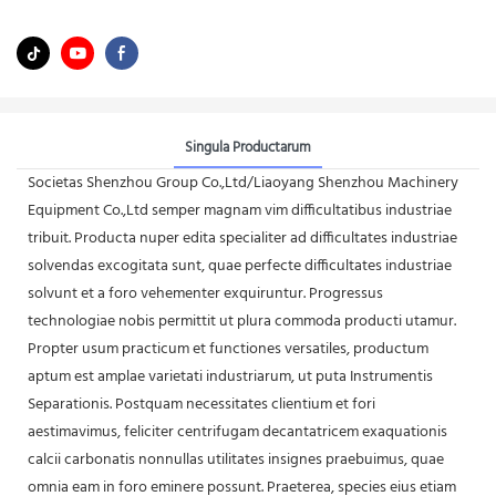
Singula Productarum
Societas Shenzhou Group Co.,Ltd/Liaoyang Shenzhou Machinery
Equipment Co.,Ltd semper magnam vim difficultatibus industriae
tribuit. Producta nuper edita specialiter ad difficultates industriae
solvendas excogitata sunt, quae perfecte difficultates industriae
solvunt et a foro vehementer exquiruntur. Progressus
technologiae nobis permittit ut plura commoda producti utamur.
Propter usum practicum et functiones versatiles, productum
aptum est amplae varietati industriarum, ut puta Instrumentis
Separationis. Postquam necessitates clientium et fori
aestimavimus, feliciter centrifugam decantatricem exaquationis
calcii carbonatis nonnullas utilitates insignes praebuimus, quae
omnia eam in foro eminere possunt. Praeterea, species eius etiam