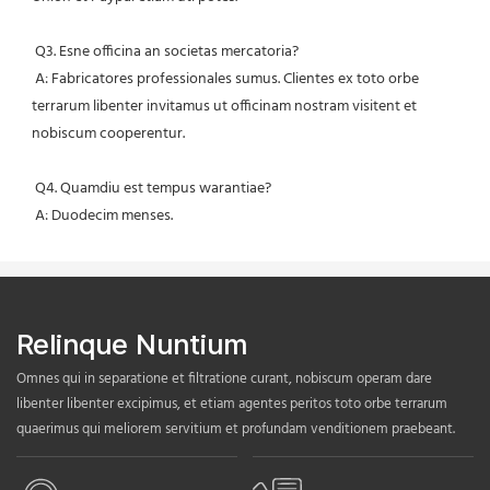
 Q3. Esne officina an societas mercatoria?
 A: Fabricatores professionales sumus. Clientes ex toto orbe 
terrarum libenter invitamus ut officinam nostram visitent et 
nobiscum cooperentur.
 Q4. Quamdiu est tempus warantiae?
 A: Duodecim menses.
Relinque Nuntium
Omnes qui in separatione et filtratione curant, nobiscum operam dare
libenter libenter excipimus, et etiam agentes peritos toto orbe terrarum
quaerimus qui meliorem servitium et profundam venditionem praebeant.