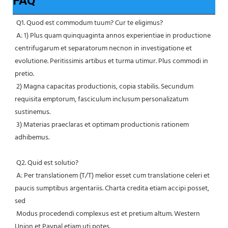
FAQ
Q1. Quod est commodum tuum? Cur te eligimus?
 A: 1) Plus quam quinquaginta annos experientiae in productione 
centrifugarum et separatorum necnon in investigatione et 
evolutione. Peritissimis artibus et turma utimur. Plus commodi in 
pretio.
 2) Magna capacitas productionis, copia stabilis. Secundum 
requisita emptorum, fasciculum inclusum personalizatum 
sustinemus.
 3) Materias praeclaras et optimam productionis rationem 
adhibemus.
 Q2. Quid est solutio?
 A: Per translationem (T/T) melior esset cum translatione celeri et 
paucis sumptibus argentariis. Charta credita etiam accipi posset, 
sed
 Modus procedendi complexus est et pretium altum. Western 
Union et Paypal etiam uti potes.