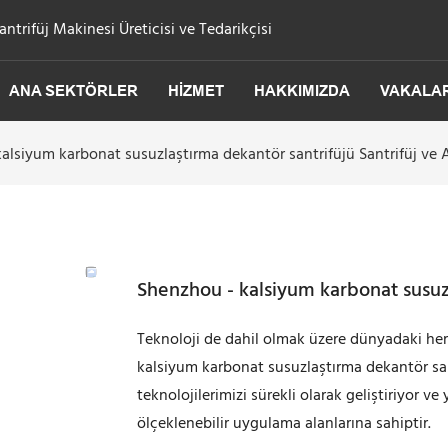
trifüj Makinesi Üreticisi ve Tedarikçisi
ANA SEKTÖRLER
HIZMET
HAKKIMIZDA
VAKALA
alsiyum karbonat susuzlaştırma dekantör santrifüjü Santrifüj ve A
Shenzhou - kalsiyum karbonat susuzla
Teknoloji de dahil olmak üzere dünyadaki he
kalsiyum karbonat susuzlaştırma dekantör san
teknolojilerimizi sürekli olarak geliştiriyor v
ölçeklenebilir uygulama alanlarına sahiptir.