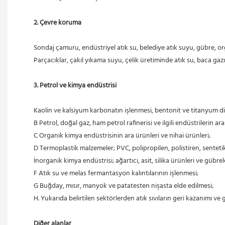
2. Çevre koruma
 Sondaj çamuru, endüstriyel atık su, belediye atık suyu, gübre, o
 Parçacıklar, çakıl yıkama suyu, çelik üretiminde atık su, baca gaz
3. Petrol ve kimya endüstrisi
 Kaolin ve kalsiyum karbonatın işlenmesi, bentonit ve titanyum di
 B Petrol, doğal gaz, ham petrol rafinerisi ve ilgili endüstrilerin 
 C Organik kimya endüstrisinin ara ürünleri ve nihai ürünleri;
 D Termoplastik malzemeler; PVC, polipropilen, polistiren, sentetik
 İnorganik kimya endüstrisi; ağartıcı, asit, silika ürünleri ve gübrele
 F Atık su ve melas fermantasyon kalıntılarının işlenmesi;
 G Buğday, mısır, manyok ve patatesten nişasta elde edilmesi;
 H. Yukarıda belirtilen sektörlerden atık sıvıların geri kazanımı v
Diğer alanlar