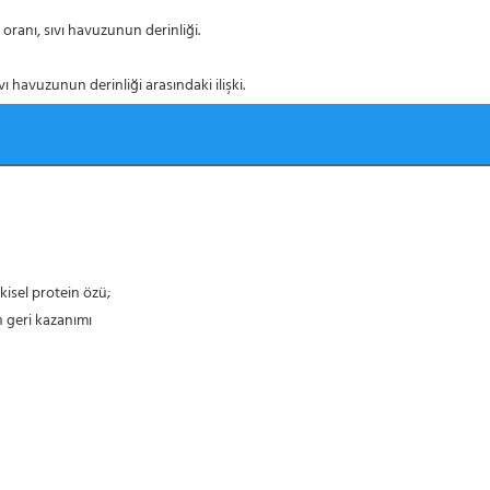
 oranı, sıvı havuzunun derinliği.
vı havuzunun derinliği arasındaki ilişki.
tkisel protein özü;
n geri kazanımı