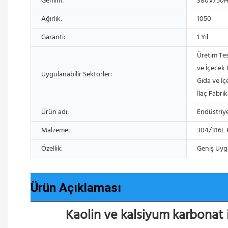
Gerilim:
380V/50HZ
Ağırlık:
1050
Garanti:
1 Yıl
Üretim Tes
ve İçecek F
Uygulanabilir Sektörler:
Gıda ve İç
İlaç Fabrik
Ürün adı:
Endüstriye
Malzeme:
304/316L 
Özellik:
Geniş Uyg
Ürün Açıklaması
Kaolin ve kalsiyum karbonat i