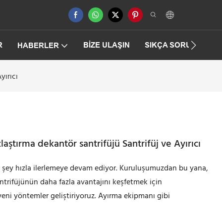
R
BIZE ULAŞIN
SIKÇA SORULAN SO
HABERLER
yırıcı
ştırma dekantör santrifüjü Santrifüj ve Ayırıcı
r şey hızla ilerlemeye devam ediyor. Kuruluşumuzdan bu yana,
trifüjünün daha fazla avantajını keşfetmek için
e yeni yöntemler geliştiriyoruz. Ayırma ekipmanı gibi