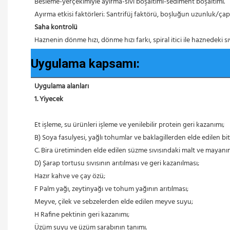
 Besleme-yerçekimiyle ayırma-sıvı boşaltımı-sediment boşaltımı.
 Ayırma etkisi faktörleri: Santrifüj faktörü, boşluğun uzunluk/çap
Saha kontrolü
 Haznenin dönme hızı, dönme hızı farkı, spiral itici ile haznedeki sı
Uygulama kapsamı:
Uygulama alanları
1. Yiyecek
 Et işleme, su ürünleri işleme ve yenilebilir protein geri kazanımı;
 B) Soya fasulyesi, yağlı tohumlar ve baklagillerden elde edilen bi
 C. Bira üretiminden elde edilen süzme sıvısındaki malt ve mayanı
 D) Şarap tortusu sıvısının arıtılması ve geri kazanılması;
 Hazır kahve ve çay özü;
 F Palm yağı, zeytinyağı ve tohum yağının arıtılması;
 Meyve, çilek ve sebzelerden elde edilen meyve suyu;
 H Rafine pektinin geri kazanımı;
 Üzüm suyu ve üzüm şarabının tanımı.