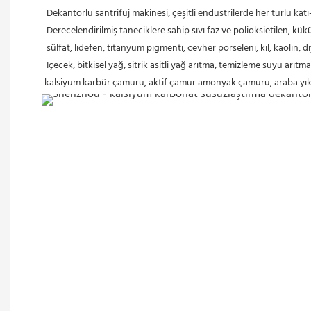
Dekantörlü santrifüj makinesi, çeşitli endüstrilerde her türlü katı-
 Derecelendirilmiş taneciklere sahip sıvı faz ve polioksietilen, k
 sülfat, lidefen, titanyum pigmenti, cevher porseleni, kil, kaolin, d
 İçecek, bitkisel yağ, sitrik asitli yağ arıtma, temizleme suyu arıtma, tortu, don yağı, kan tozu, enerji santrali çamuru, baskı ve boyama çamuru, kağıt üretimi çamuru, doğal gaz kükürt giderme çamuru, 
kalsiyum karbür çamuru, aktif çamur amonyak çamuru, araba yıkam