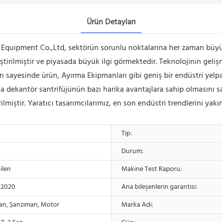
Ürün Detayları
uipment Co.,Ltd, sektörün sorunlu noktalarına her zaman büyük 
ştirilmiştir ve piyasada büyük ilgi görmektedir. Teknolojinin geli
ı sayesinde ürün, Ayırma Ekipmanları gibi geniş bir endüstri yelpa
a dekantör santrifüjünün bazı harika avantajlara sahip olmasını 
miştir. Yaratıcı tasarımcılarımız, en son endüstri trendlerini ya
Tip:
Durum:
ilen
Makine Test Raporu:
 2020
Ana bileşenlerin garantisi:
an, Şanzıman, Motor
Marka Adı: