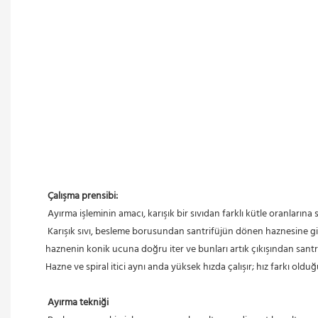
Çalışma prensibi:
 Ayırma işleminin amacı, karışık bir sıvıdan farklı kütle oranlarına
 Karışık sıvı, besleme borusundan santrifüjün dönen haznesine girdiğinde, daha yüksek yoğunluğa sahip katılar, santrifüj ivmesiyle haznenin iç duvarına hızla çökelir. Daha sonra spiral itici, çökelen katıları 
haznenin konik ucuna doğru iter ve bunları artık çıkışından santrif
Hazne ve spiral itici aynı anda yüksek hızda çalışır; hız farkı olduğ
Ayırma tekniği