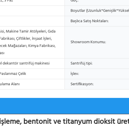
, 3 Faz
Güç:
Boyutlar (Uzunluk*Genişlik*Yüksek
Başlıca Satış Noktaları:
isi, Makine Tamir Atölyeleri, Gıda
abrikası, Çiftlikler, İnşaat İşleri,
Showroom Konumu:
ecek Mağazaları, Kimya Fabrikası,
ası
l dekantör santrifüj makinesi
Santrifüj tipi:
Paslanmaz Çelik
İşlev:
ulama Alanı
Sertifikasyon:
şleme, bentonit ve titanyum dioksit üret