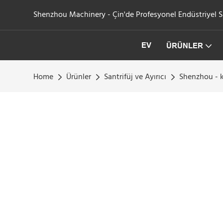
Shenzhou Machinery - Çin'de Profesyonel Endüstriyel San
EV
ÜRÜNLER
Home
Ürünler
Santrifüj ve Ayırıcı
Shenzhou - k