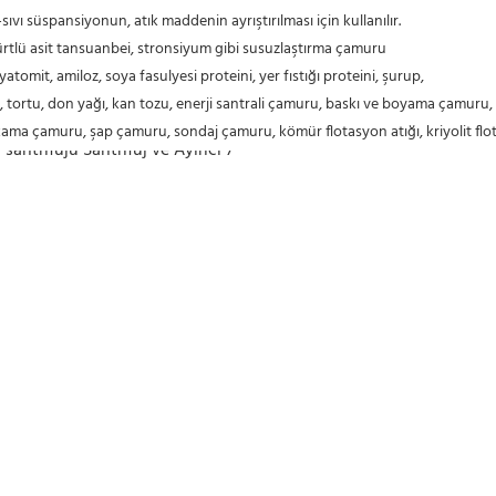
sıvı süspansiyonun, atık maddenin ayrıştırılması için kullanılır.
ükürtlü asit tansuanbei, stronsiyum gibi susuzlaştırma çamuru
iyatomit, amiloz, soya fasulyesi proteini, yer fıstığı proteini, şurup,
a çamuru, şap çamuru, sondaj çamuru, kömür flotasyon atığı, kriyolit flota