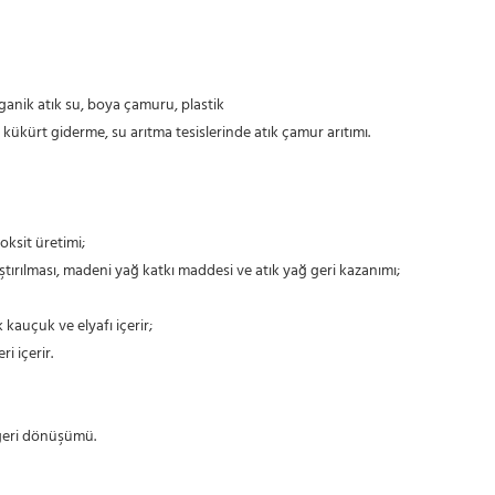
rganik atık su, boya çamuru, plastik
ı kükürt giderme, su arıtma tesislerinde atık çamur arıtımı.
oksit üretimi;
araştırılması, madeni yağ katkı maddesi ve atık yağ geri kazanımı;
 kauçuk ve elyafı içerir;
ri içerir.
e geri dönüşümü.