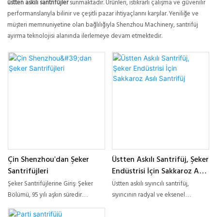
üstten askılı santrifüjler
sunmaktadır. Ürünleri, istikrarlı çalışma ve güvenilir
performanslarıyla bilinir ve çeşitli pazar ihtiyaçlarını karşılar. Yeniliğe ve
müşteri memnuniyetine olan bağlılığıyla Shenzhou Machinery, santrifüj
ayırma teknolojisi alanında ilerlemeye devam etmektedir.
Çin Shenzhou'dan Şeker
Üstten Askılı Santrifüj, Şeker
Santrifüjleri
Endüstrisi İçin Sakkaroz Asılı
Santrifüj
Şeker Santrifüjlerine Giriş: Şeker
Üstten askılı sıyırıcılı santrifüj,
Bölümü, 95 yılı aşkın süredir
sıyırıcının radyal ve eksenel
dünyanın dört bir yanındaki pancar
hareketiyle tambur duvarından