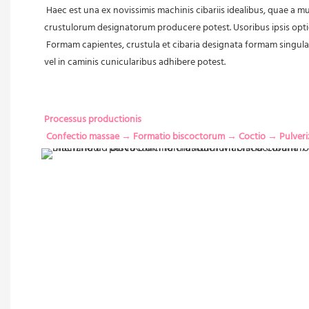
Haec est una ex novissimis machinis cibariis idealibus, quae a 
crustulorum designatorum producere potest. Usoribus ipsis opt
Formam capientes, crustula et cibaria designata formam singula
vel in caminis cunicularibus adhibere potest.
Processus productionis
 Confectio massae → Formatio biscoctorum → Coctio → Pulveriz