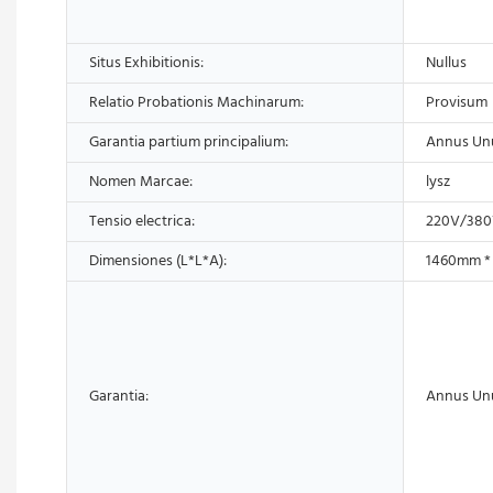
Situs Exhibitionis:
Nullus
Relatio Probationis Machinarum:
Provisum
Garantia partium principalium:
Annus Un
Nomen Marcae:
lysz
Tensio electrica:
220V/38
Dimensiones (L*L*A):
1460mm *
Garantia:
Annus Un