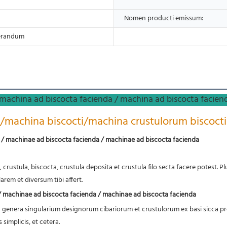
Nomen producti emissum:
perandum
 machina ad biscocta facienda / machina ad biscocta facien
a/machina biscocti/machina crustulorum biscocti
 / machinae ad biscocta facienda / machinae ad biscocta facienda
rem et diversum tibi affert.
/ machinae ad biscocta facienda / machinae ad biscocta facienda
enera singularium designorum cibariorum et crustulorum ex basi sicca pro
implicis, et cetera.