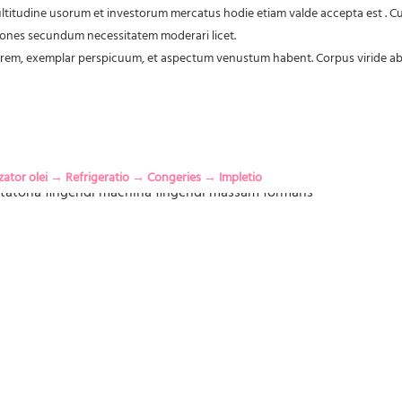
multitudine usorum et investorum mercatus hodie etiam valde accepta est
 . 
iones secundum necessitatem moderari licet.
rem, exemplar perspicuum, et aspectum venustum habent. Corpus viride ab h
ator olei → Refrigeratio → Congeries → Impletio