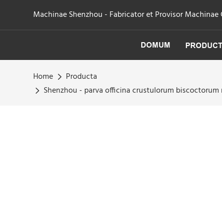
Machinae Shenzhou - Fabricator et Provisor Machinae Cen
DOMUM
PRODUC
Home
Producta
Shenzhou - parva officina crustulorum biscoctoru