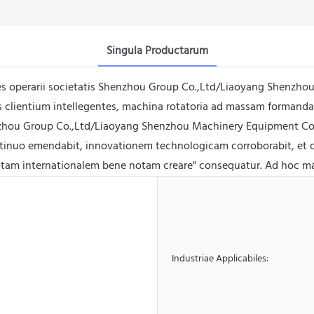
Singula Productarum
nes operarii societatis Shenzhou Group Co.,Ltd/Liaoyang Shenzh
s clientium intellegentes, machina rotatoria ad massam formandam
 Shenzhou Group Co.,Ltd/Liaoyang Shenzhou Machinery Equipment 
tinuo emendabit, innovationem technologicam corroborabit, et c
otam internationalem bene notam creare" consequatur. Ad hoc m
Industriae Applicabiles: