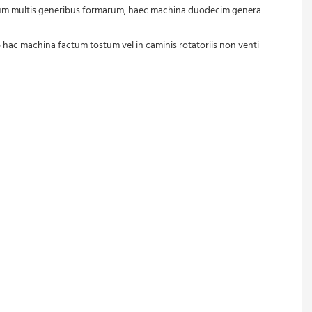
Cum multis generibus formarum, haec machina duodecim genera 
ac machina factum tostum vel in caminis rotatoriis non venti 