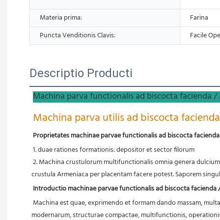
Materia prima:
Farina
Puncta Venditionis Clavis:
Facile O
Descriptio Producti
Machina parva functionalis ad biscocta facienda /
Machina parva utilis ad biscocta faciend
Proprietates machinae parvae functionalis ad biscocta facienda
1. duae rationes formationis: depositor et sector filorum
 2. Machina crustulorum multifunctionalis omnia genera dulcium, crustula, biscocta, crustula deposita et crustula filo secta facere potest. Plurima crustula ornata, placentas infantiles, semina melonae, et 
crustula Armeniaca per placentam facere potest. Saporem singula
Introductio machinae parvae functionalis ad biscocta facienda 
Machina est quae, exprimendo et formam dando massam, multa g
modernarum, structurae compactae, multifunctionis, operationis s