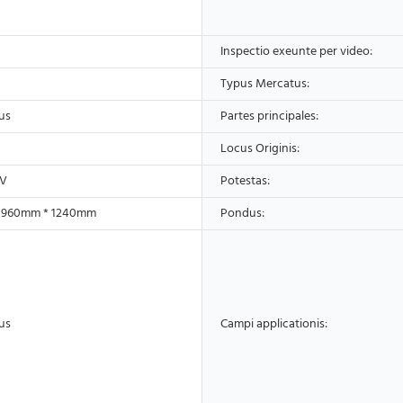
Inspectio exeunte per video:
Typus Mercatus:
us
Partes principales:
Locus Originis:
0V
Potestas:
 960mm * 1240mm
Pondus:
us
Campi applicationis: