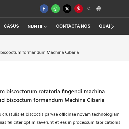
CASUS
CONTACTA NOS
QUAESTIONE
NUNTII
ad biscoctum formandum Machina Cibaria
um biscoctorum rotatoria fingendi machina
ad biscoctum formandum Machina Cibaria
crustulis et biscoctis parvae officinae novam technologiam
gias feliciter optimizaverunt et eas in processum fabricationis