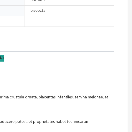
potuum
biscocta
da
ducere potest, et proprietates habet technicarum 