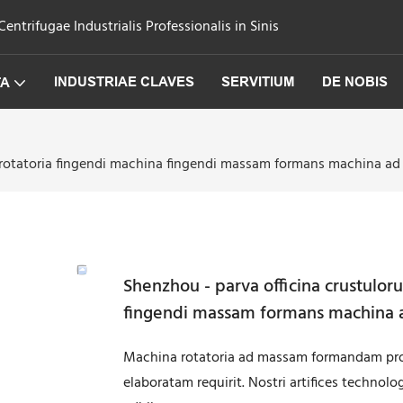
trifugae Industrialis Professionalis in Sinis
INDUSTRIAE CLAVES
SERVITIUM
DE NOBIS
TA
m rotatoria fingendi machina fingendi massam formans machina 
Shenzhou - parva officina crustulor
fingendi massam formans machina 
Machina rotatoria ad massam formandam pro 
elaboratam requirit. Nostri artifices technolo