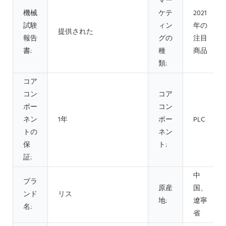
マー
機械
ケテ
2021
試験
ィン
年の
提供された
報告
グの
注目
書:
種
商品
類:
コア
コン
コア
ポー
コン
ネン
1年
ポー
PLC
トの
ネン
保
ト:
証:
中
ブラ
原産
国、
ンド
リス
地:
遼寧
名:
省