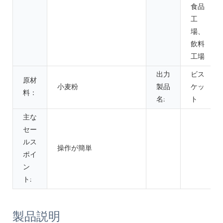
食品
工
場、
飲料
工場
出力
ビス
原材
小麦粉
製品
ケッ
料：
名:
ト
主な
セー
ルス
操作が簡単
ポイ
ン
ト:
製品説明