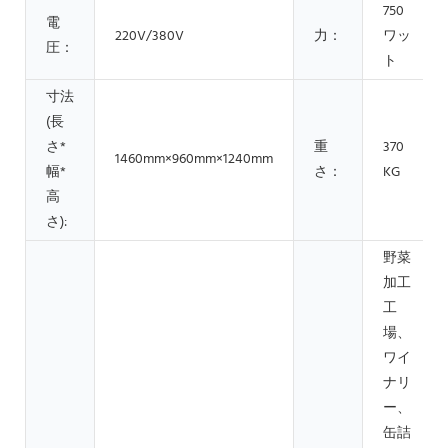
750
電
220V/380V
力：
ワッ
圧：
ト
寸法
(長
さ*
重
370
1460mm×960mm×1240mm
幅*
さ：
KG
高
さ):
野菜
加工
工
場、
ワイ
ナリ
ー、
缶詰