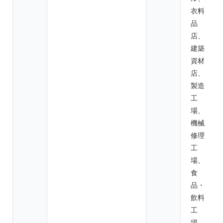
衣料
品
店、
建築
資材
店、
製造
工
場、
機械
修理
工
場、
食
品・
飲料
工