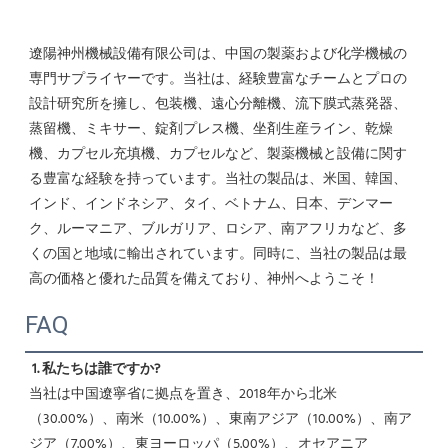
遼陽神州機械設備有限公司は、中国の製薬および化学機械の
専門サプライヤーです。当社は、経験豊富なチームとプロの
設計研究所を擁し、包装機、遠心分離機、流下膜式蒸発器、
蒸留機、ミキサー、錠剤プレス機、坐剤生産ライン、乾燥
機、カプセル充填機、カプセルなど、製薬機械と設備に関す
る豊富な経験を持っています。当社の製品は、米国、韓国、
インド、インドネシア、タイ、ベトナム、日本、デンマー
ク、ルーマニア、ブルガリア、ロシア、南アフリカなど、多
くの国と地域に輸出されています。同時に、当社の製品は最
高の価格と優れた品質を備えており、神州へようこそ！ 
FAQ
1. 私たちは誰ですか?
当社は中国遼寧省に拠点を置き、2018年から北米
（30.00%）、南米（10.00%）、東南アジア（10.00%）、南ア
ジア（7.00%）、東ヨーロッパ（5.00%）、オセアニア