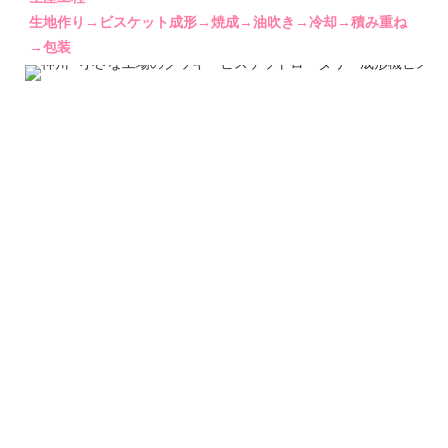
生地作り→ビスケット成形→焼成→油吹き→冷却→積み重ね
→包装