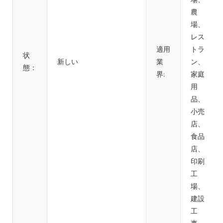
場、
農
場、
レス
適用
トラ
状
新しい
業
ン、
態：
界:
家庭
用
品、
小売
店、
食品
店、
印刷
工
場、
建設
工