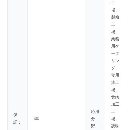
工
場、
製粉
工
場、
業務
用ケ
ータ
リン
グ、
食用
油工
場、
食肉
加工
応用
工
保
1年
分
場、
証：
野:
調味