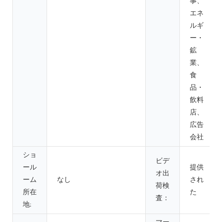
事、
エネ
ルギ
ー・
鉱
業、
食
品・
飲料
店、
広告
会社
ショ
ビデ
ール
提供
オ出
ーム
なし
され
荷検
所在
た
査：
地: