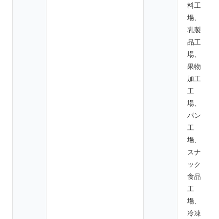
料工
場、
乳製
品工
場、
果物
加工
工
場、
パン
工
場、
スナ
ック
食品
工
場、
冷凍