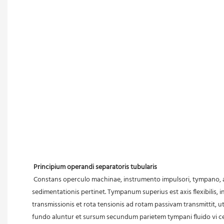
Principium operandi separatoris tubularis
 Constans operculo machinae, instrumento impulsori, tympano, alveo collectionis liquidi, introitu liquidi et sede fulcri, hoc separatorium, celeritate magna currenti praeditum, ad separatorium 
sedimentationis pertinet. Tympanum superius est axis flexibilis, i
transmissionis et rota tensionis ad rotam passivam transmittit, 
fundo aluntur et sursum secundum parietem tympani fluido vi cen