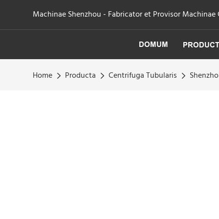
Machinae Shenzhou - Fabricator et Provisor Machinae Cen
DOMUM
PRODUC
Home
Producta
Centrifuga Tubularis
Shenzhou