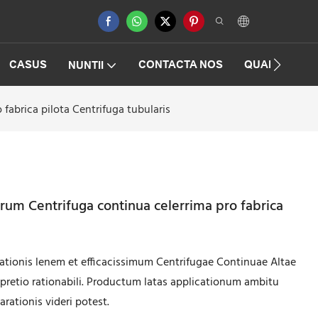
CASUS
CONTACTA NOS
QUAESTIONE
NUNTII
fabrica pilota Centrifuga tubularis
rum Centrifuga continua celerrima pro fabrica
ationis lenem et efficacissimum Centrifugae Continuae Altae
 pretio rationabili. Productum latas applicationum ambitu
rationis videri potest.