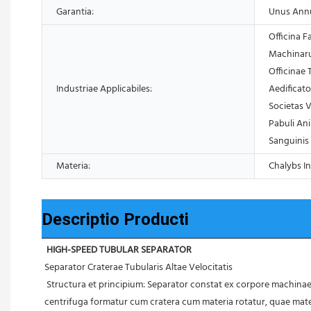
Garantia:
Unus Ann
Officina F
Machinarum
Officinae
Industriae Applicabiles:
Aedificator
Societas V
Pabuli Ani
Sanguinis
Materia:
Chalybs In
Descriptio Producti
HIGH-SPEED TUBULAR SEPARATOR
Separator Craterae Tubularis Altae Velocitatis
 Structura et principium: Separator constat ex corpore machinae, parte impulsiva, cratera, alveolo colligenti liquidorum et sede fulcri liquidi etc. Materia in crateram aspergitur ex ostio in fundo et magna vis 
centrifuga formatur cum cratera cum materia rotatur, quae mater