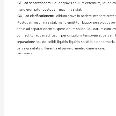
GF - ad separationem:
 Liquor gravis anulum externum, liquor le
manu erumpitur postquam machina sistat.
GQ—ad clarificationem:
 Solidum grave in pariete interiore crater
 Postquam machina sistat, manu emittitur. Liquor perspicuus per exitum e summo craterae effluit. Praecipue ad separandas omnes species suspensionum difficulter separandarum adhibetur, praesertim 
aptus ad separationem suspensionum solido-liquidarum cum levi c
connectitur et vim ad fusum per cingulum, tensorem et parvam tr
separatione liquido-solidi, liquido-liquido-solidi in biopharmaci
parva gravitatis differentia et parva diametro dimensione.