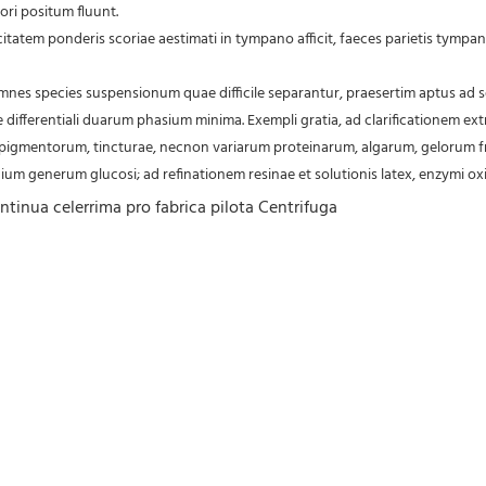
ori positum fluunt.
pacitatem ponderis scoriae aestimati in tympano afficit, faeces parietis ty
mnes species suspensionum quae difficile separantur, praesertim aptus ad 
te differentiali duarum phasium minima. Exempli gratia, ad clarificationem 
igmentorum, tincturae, necnon variarum proteinarum, algarum, gelorum fru
nium generum glucosi; ad refinationem resinae et solutionis latex, enzymi ox