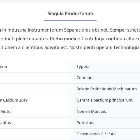
Singula Productarum
n industria Instrumentorum Separationis obtinet. Semper strict
ducti plene curantes. Pretio modico Centrifuga continua altae cel
itionem a clientibus adepta est. Nostri periti operarii technolog
Sina
Typus:
Conditio:
Relatio Probationis Machinarum:
 Calidum 2019
Garantia partium principalium:
 Motor
Nomen Marcae:
 aptus
Potestas:
Dimensiones (L*L*A):