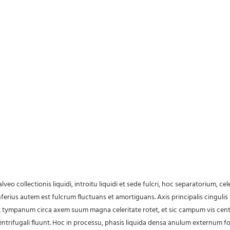
nferius autem est fulcrum fluctuans et amortiguans. Axis principalis cingulis 
ut tympanum circa axem suum magna celeritate rotet, et sic campum vis cent
trifugali fluunt. Hoc in processu, phasis liquida densa anulum externum fo