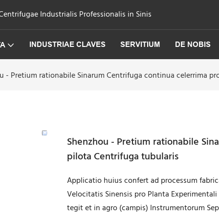
trifugae Industrialis Professionalis in Sinis
INDUSTRIAE CLAVES
SERVITIUM
DE NOBIS
TA
 - Pretium rationabile Sinarum Centrifuga continua celerrima pro 
Shenzhou - Pretium rationabile Sina
pilota Centrifuga tubularis
Applicatio huius confert ad processum fabric
Velocitatis Sinensis pro Planta Experimentali
tegit et in agro (campis) Instrumentorum Sepa