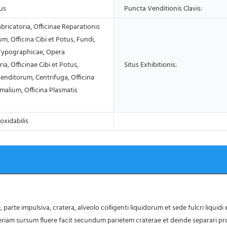
us
Puncta Venditionis Clavis:
abricatoria, Officinae Reparationis
, Officina Cibi et Potus, Fundi,
 Typographicae, Opera
ia, Officinae Cibi et Potus,
Situs Exhibitionis:
enditorum, Centrifuga, Officina
malium, Officina Plasmatis
oxidabilis
iam sursum fluere facit secundum parietem craterae et deinde separari pro