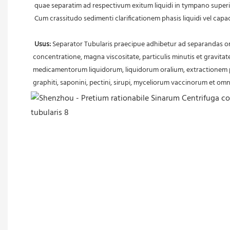
 quae separatim ad respectivum exitum liquidi in tympano superi
 Cum crassitudo sedimenti clarificationem phasis liquidi vel ca
Usus:
 Separator Tubularis praecipue adhibetur ad separandas o
concentratione, magna viscositate, particulis minutis et gravita
medicamentorum liquidorum, liquidorum oralium, extractionem p
graphiti, saponini, pectini, sirupi, myceliorum vaccinorum et om