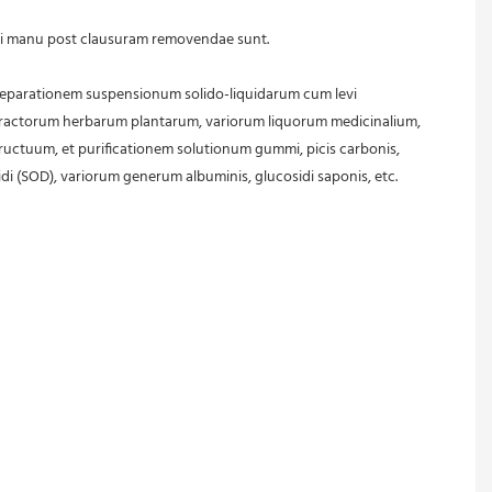
mpani manu post clausuram removendae sunt.
separationem suspensionum solido-liquidarum cum levi 
extractorum herbarum plantarum, variorum liquorum medicinalium, 
ctuum, et purificationem solutionum gummi, picis carbonis, 
idi (SOD), variorum generum albuminis, glucosidi saponis, etc.