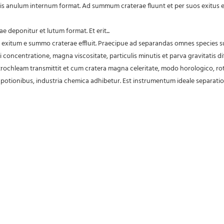
vis anulum internum format. Ad summum craterae fluunt et per suos exitus e
ae deponitur et lutum format. Et erit...
oncentratione, magna viscositate, particulis minutis et parva gravitatis di
ochleam transmittit et cum cratera magna celeritate, modo horologico, rotat
a, potionibus, industria chemica adhibetur. Est instrumentum ideale separat