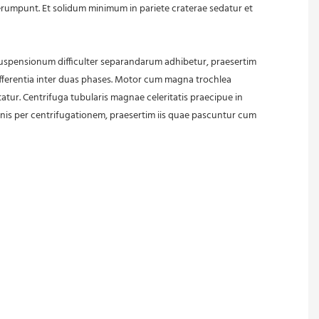
rumpunt. Et solidum minimum in pariete craterae sedatur et 
fferentia inter duas phases. Motor cum magna trochlea 
ur. Centrifuga tubularis magnae celeritatis praecipue in 
ionis per centrifugationem, praesertim iis quae pascuntur cum 