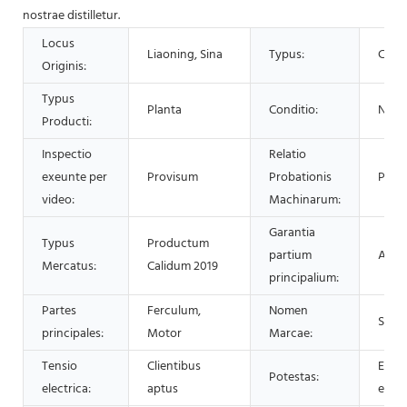
nostrae distilletur.
Locus
Liaoning, Sina
Typus:
Centr
Originis:
Typus
Planta
Conditio:
Nov
Producti:
Inspectio
Relatio
exeunte per
Provisum
Probationis
Prov
video:
Machinarum:
Garantia
Typus
Productum
partium
Annu
Mercatus:
Calidum 2019
principalium:
Partes
Ferculum,
Nomen
Shen
principales:
Motor
Marcae:
Tensio
Clientibus
Elig
Potestas:
electrica:
aptus
exem