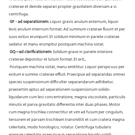
craterae et deinde separari propter gravitatem diversam a vi 
centrifuga.
GF - ad separationem:
 Liquor gravis anulum externum, liquor 
levis anulum internum format. Ad summum craterae fluunt et per 
suos exitus erumpunt. Et solidum minimum in pariete craterae 
sedatur et manu erumpitur postquam machina sistat.
GQ—ad clarificationem:
 Solidum grave in pariete interiore 
craterae deponitur et lutum format. Et erit...
 Postquam machina sistat, manu emittitur. Liquor perspicuus per 
exitum e summo craterae effluit. Praecipue ad separandas omnes 
species suspensionum difficulter separandarum adhibetur, 
praesertim aptus ad separationem suspensionum solido-
liquidarum cum levi concentratione, magna viscositate, particulis 
minutis et parva gravitatis differentia inter duas phases. Motor 
cum magna trochlea connectitur et vim ad fusum per cingulum, 
tensorem et parvam trochleam transmittit et cum cratera magna 
celeritate, modo horologico, rotatur. Centrifuga tubularis 
magnae celeritatis praecipue in separatione liquido-solidi, 