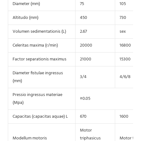
Diameter (mm)
75
105
Altitudo (mm)
450
730
Volumen sedimentationis (L)
2.67
sex
Celeritas maxima (r/min)
20000
16800
Factor separationis maximus
21000
15300
Diameter fistulae ingressus
3/4
4/6/8
(mm)
Pressio ingressus materiae
≥0.05
(Mpa)
Capacitas (capacitas aquae) L
670
1600
Motor
Modellum motoris
triphasicus
Motor triph