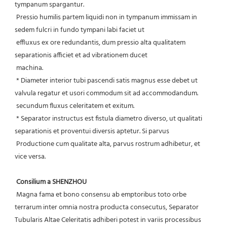
tympanum spargantur.
 Pressio humilis partem liquidi non in tympanum immissam in 
sedem fulcri in fundo tympani labi faciet ut
 effluxus ex ore redundantis, dum pressio alta qualitatem 
separationis afficiet et ad vibrationem ducet
 machina.
 * Diameter interior tubi pascendi satis magnus esse debet ut 
valvula regatur et usori commodum sit ad accommodandum.
 secundum fluxus celeritatem et exitum.
 * Separator instructus est fistula diametro diverso, ut qualitati 
separationis et proventui diversis aptetur. Si parvus
 Productione cum qualitate alta, parvus rostrum adhibetur, et 
vice versa.
Consilium a SHENZHOU
 Magna fama et bono consensu ab emptoribus toto orbe 
terrarum inter omnia nostra producta consecutus, Separator 
Tubularis Altae Celeritatis adhiberi potest in variis processibus 