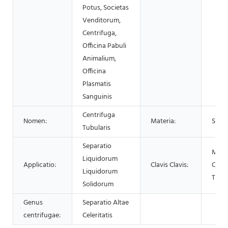
Potus, Societas
Venditorum,
Centrifuga,
Officina Pabuli
Animalium,
Officina
Plasmatis
Sanguinis
Centrifuga
Nomen:
Materia:
SS30
Tubularis
Separatio
Mach
Liquidorum
Applicatio:
Clavis Clavis:
Centr
Liquidorum
Tubul
Solidorum
Genus
Separatio Altae
centrifugae:
Celeritatis