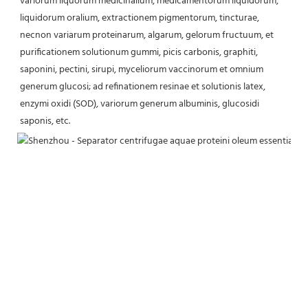
variorum liquorum medicinalium, medicamentorum liquidorum, 
liquidorum oralium, extractionem pigmentorum, tincturae, 
necnon variarum proteinarum, algarum, gelorum fructuum, et 
purificationem solutionum gummi, picis carbonis, graphiti, 
saponini, pectini, sirupi, myceliorum vaccinorum et omnium 
generum glucosi; ad refinationem resinae et solutionis latex, 
enzymi oxidi (SOD), variorum generum albuminis, glucosidi 
saponis, etc.