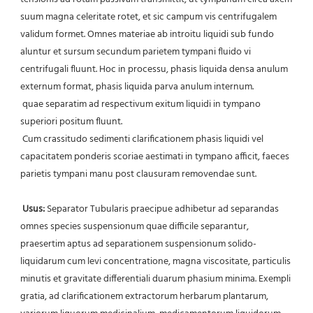
suum magna celeritate rotet, et sic campum vis centrifugalem 
validum formet. Omnes materiae ab introitu liquidi sub fundo 
aluntur et sursum secundum parietem tympani fluido vi 
centrifugali fluunt. Hoc in processu, phasis liquida densa anulum 
externum format, phasis liquida parva anulum internum.
 quae separatim ad respectivum exitum liquidi in tympano 
superiori positum fluunt.
 Cum crassitudo sedimenti clarificationem phasis liquidi vel 
capacitatem ponderis scoriae aestimati in tympano afficit, faeces 
parietis tympani manu post clausuram removendae sunt.
Usus:
 Separator Tubularis praecipue adhibetur ad separandas 
omnes species suspensionum quae difficile separantur, 
praesertim aptus ad separationem suspensionum solido-
liquidarum cum levi concentratione, magna viscositate, particulis 
minutis et gravitate differentiali duarum phasium minima. Exempli 
gratia, ad clarificationem extractorum herbarum plantarum, 