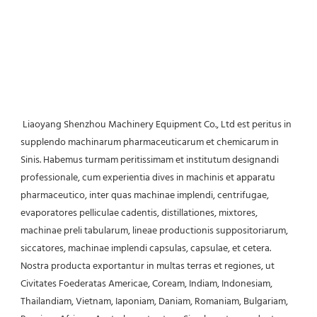
Liaoyang Shenzhou Machinery Equipment Co., Ltd est peritus in 
supplendo machinarum pharmaceuticarum et chemicarum in 
Sinis. Habemus turmam peritissimam et institutum designandi 
professionale, cum experientia dives in machinis et apparatu 
pharmaceutico, inter quas machinae implendi, centrifugae, 
evaporatores pelliculae cadentis, distillationes, mixtores, 
machinae preli tabularum, lineae productionis suppositoriarum, 
siccatores, machinae implendi capsulas, capsulae, et cetera. 
Nostra producta exportantur in multas terras et regiones, ut 
Civitates Foederatas Americae, Coream, Indiam, Indonesiam, 
Thailandiam, Vietnam, Iaponiam, Daniam, Romaniam, Bulgariam, 