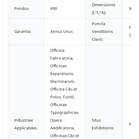
Dimensiones
Pondus:
490
850*
(L*L*A):
Puncta
Facil
Garantia:
Annus Unus
Venditionis
Oper
Clavis:
Officina
Fabricatoria,
Officinae
Reparationis
Machinarum,
Officina Cibi et
Potus, Fundi,
Officinae
Typographicae,
Industriae
Opera
Situs
Nullu
Applicabiles:
Aedificatoria,
Exhibitionis:
Officinae Cibi et