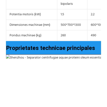
bipolaris
Potentia motoris (kW)
1.5
2.2
Dimensiones machinae (mm)
500*700*1300
600*1000*
Pondus machinae (kg)
260
490
Proprietates technicae principales