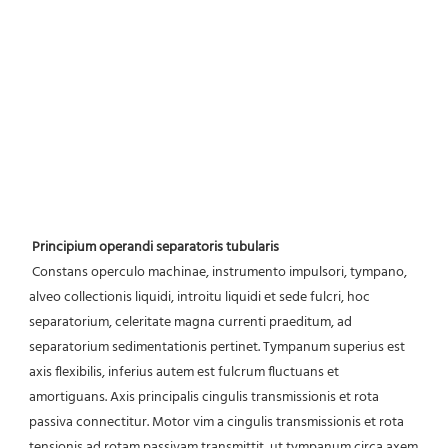
Principium operandi separatoris tubularis
 Constans operculo machinae, instrumento impulsori, tympano, 
alveo collectionis liquidi, introitu liquidi et sede fulcri, hoc 
separatorium, celeritate magna currenti praeditum, ad 
separatorium sedimentationis pertinet. Tympanum superius est 
axis flexibilis, inferius autem est fulcrum fluctuans et 
amortiguans. Axis principalis cingulis transmissionis et rota 
passiva connectitur. Motor vim a cingulis transmissionis et rota 
tensionis ad rotam passivam transmittit, ut tympanum circa axem 