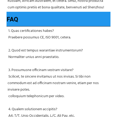
Russiam, Africam Australem, et cetera. Simul, nostra producta 
cum optimis pretiis et bona qualitate, benvenuti ad Shenzhou!
FAQ
1. Quas certificationes habes?
 Praebere possumus CE, ISO 9001, cetera.
 2. Quod est tempus warantiae instrumentorum?
 Normaliter unius anni praestatio.
 3. Possumusne officinam vestram visitare?
 Scilicet, te sincere invitamus ut nos invisas. Si tibi non 
commodum est ad officinam nostram venire, etiam per nos 
invisere potes.
 colloquium telephonicum per video.
 4. Qualem solutionem accipitis?
 A4: T/T, Unio Occidentalis, L/C, Ali Pay, etc.