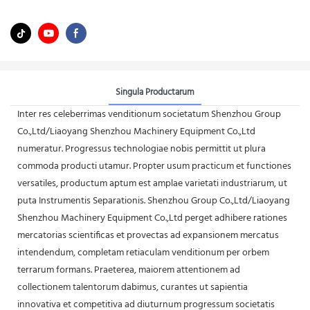
Singula Productarum
Inter res celeberrimas venditionum societatum Shenzhou Group
Co.,Ltd/Liaoyang Shenzhou Machinery Equipment Co.,Ltd
numeratur. Progressus technologiae nobis permittit ut plura
commoda producti utamur. Propter usum practicum et functiones
versatiles, productum aptum est amplae varietati industriarum, ut
puta Instrumentis Separationis. Shenzhou Group Co.,Ltd/Liaoyang
Shenzhou Machinery Equipment Co.,Ltd perget adhibere rationes
mercatorias scientificas et provectas ad expansionem mercatus
intendendum, completam retiaculam venditionum per orbem
terrarum formans. Praeterea, maiorem attentionem ad
collectionem talentorum dabimus, curantes ut sapientia
innovativa et competitiva ad diuturnum progressum societatis