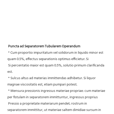
Puncta ad Separatorem Tubularem Operandum
 * Cum proportio impuritatum vel solidorum in liquido minor est 
quam 0.5%, effectus separationis optimus efficietur. Si
 Si percentatio maior est quam 0.5%, solutio primum clarificanda 
est.
 * Sulcus altus ad materias immittendas adhibetur. Si liquor 
magnae viscositatis est, etiam pumpari potest.
 * Mensura pressionis ingressus materiae propriae: cum materiae 
per fistulam in separatorem immittuntur, ingressus proprius
 Pressio a proprietate materiarum pendet; rostrum in 
separatorem immittitur, ut materiae saltem dimidiae sursum in 