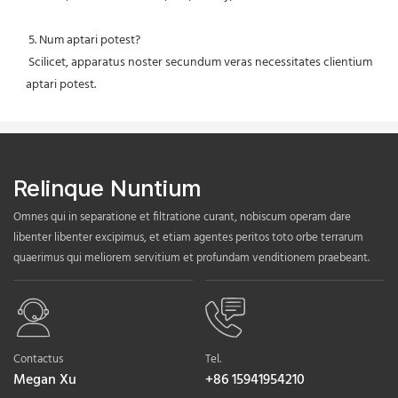
 5. Num aptari potest?
 Scilicet, apparatus noster secundum veras necessitates clientium 
aptari potest.
Relinque Nuntium
Omnes qui in separatione et filtratione curant, nobiscum operam dare
libenter libenter excipimus, et etiam agentes peritos toto orbe terrarum
quaerimus qui meliorem servitium et profundam venditionem praebeant.
Contactus
Tel.
Megan Xu
+86 15941954210