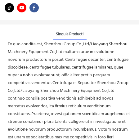
Singula Producti
Ex quo condita est, Shenzhou Group Co.,Ltd/Liaoyang Shenzhou
Machinery Equipment Co.,Ltd multum curae in evolutione
novorum productorum posuit. Centrifugae decanter, centrifugae
discoideae, centrifugae tubulares, centrifugae laminares, quae
nuper a nobis evolutae sunt, officialiter pretiis perquam
competitivis vendentur. Centrifuga et Separator Shenzhou Group
Co.,Ltd/Liaoyang Shenzhou Machinery Equipment Co.,Ltd
continuo consilia positiva venditionis adhibebit ad novos
mercatus evolvendos, ita firmius reticulum venditionum
constituens. Praeterea, investigationem scientificam augebimus et
strenue conabimur plura talenta colligere ut in investigatione et
evolutione novorum productorum incumbamus. Votum nostrum
est unam ex societatibus maxime competitivis in foro fieri.