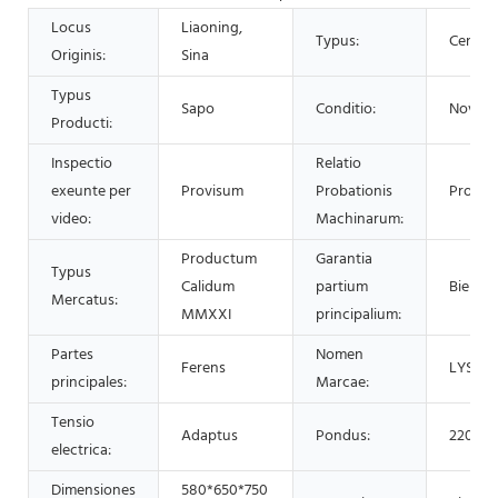
Locus
Liaoning,
Typus:
Centri
Originis:
Sina
Typus
Sapo
Conditio:
Novum
Producti:
Inspectio
Relatio
exeunte per
Provisum
Probationis
Provis
video:
Machinarum:
Productum
Garantia
Typus
Calidum
partium
Bienni
Mercatus:
MMXXI
principalium:
Partes
Nomen
Ferens
LYSZ
principales:
Marcae:
Tensio
Adaptus
Pondus:
220
electrica:
Dimensiones
580*650*750