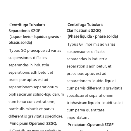
 Centrifuga Tubularis 
 Centrifuga Tubularis 
Clarificationis SZGQ
Separationis SZGF
 (Phase liquida - phase solida)
 (Liquor levis - liquidus gravis - 
phasis solida)
 Typus GF imprimis ad varias 
 Typus GQ praecipue ad varias 
suspensiones difficiles 
suspensiones difficiles 
separandas in industria 
separandas in industria 
separationis adhibetur, et 
separationis adhibetur, et 
praecipue aptus est ad 
praecipue aptus est ad 
separationem liquido-liquidi 
separationem separationum 
cum parvis differentiis gravitatis 
biphasicarum solido-liquidarum 
specificae et separationem 
cum tenui concentratione, 
triphasicam liquido-liquidi-solidi 
particulis minutis et parvis 
cum parva quantitate 
differentiis gravitatis specificae.
impuritatum.
Principium Operandi SZGQ:
Principium Operandi SZGF