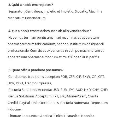
3. Quid a nobis emere potes?
 Separator, Centrifuga, Impletio et Impletio, Siccatio, Machina 
Mensarum Ponendarum
4. cur a nobis emere debes, non ab aliis venditoribus?
 Habemus turmam peritissimam ad machinas et apparatum 
pharmaceuticum fabricandum, necnon institutum designandi 
professionale. Cum dives experientia in campo machinarum et 
apparatuum pharmaceuticorum et multis ingeniariis peritis.
5. Quae officia praebere possumus?
 Conditiones traditionis acceptae: FOB, CFR, CIF, EXW, CIP, CPT, 
DDP, DDU, Traditio Expressa;
 Pecunia Solutionis Accepta: USD, EUR, JPY, AUD, HKD, CNY, CHF;
 Genus Solutionis Acceptum: T/T, L/C, MoneyGram, Charta 
Crediti, PayPal, Unio Occidentalis, Pecunia Numerata, Depositum 
Fiduciae;
 Linguae Loquuntur: Anglica, Sinica, Hispanica, Iaponica, 