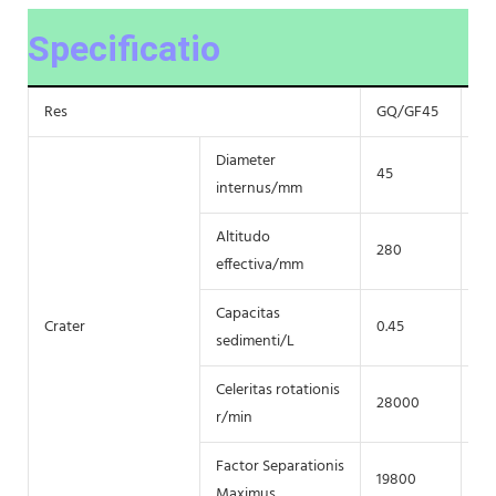
Specificatio
Res
GQ/GF45
GQ
Diameter
45
75
internus/mm
Altitudo
280
43
effectiva/mm
Capacitas
Crater
0.45
Du
sedimenti/L
Celeritas rotationis
28000
20
r/min
Factor Separationis
19800
16
Maximus