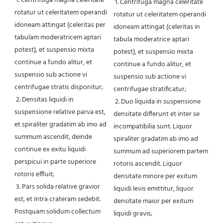
1. Centrifuga magna celeritate 
 1. Centrifuga magna celeritate 
rotatur ut celeritatem operandi 
rotatur ut celeritatem operandi 
idoneam attingat (celeritas per 
idoneam attingat (celeritas in 
tabulam moderatricem aptari 
tabula moderatrice aptari 
potest), et suspensio mixta 
potest), et suspensio mixta 
continue a fundo alitur, et 
continue a fundo alitur, et 
suspensio sub actione vi 
suspensio sub actione vi 
centrifugae stratis disponitur;
centrifugae stratificatur;
 2. Densitas liquidi in 
 2. Duo liquida in suspensione 
suspensione relative parva est, 
densitate differunt et inter se 
et spiraliter gradatim ab imo ad 
incompatibilia sunt. Liquor 
summum ascendit, deinde 
spiraliter gradatim ab imo ad 
continue ex exitu liquidi 
summum ad superiorem partem 
perspicui in parte superiore 
rotoris ascendit. Liquor 
rotoris effluit;
densitate minore per exitum 
 3. Pars solida relative gravior 
liquidi levis emittitur, liquor 
est, et intra crateram sedebit. 
densitate maior per exitum 
Postquam solidum collectum 
liquidi gravis;