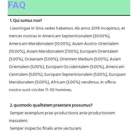
FAQ
1. Qui sumus nos?
 Liaoningae in Sinis sedes habemus. Ab anno 2018 incepimus, et 
merces nostras in Americam Septentrionalem (30.00%), 
Americam Meridionalem (10.00%), Asiam Austro-Orientalem 
(10.00%), Asiam Meridionalem (7.00%), Europam Orientalem 
(5.00%), Oceaniam (5.00%), Orientem Medium (5.00%), Asiam 
Orientalem (5.00%), Europam Occidentalem (5.00%), Americam 
Centralem (5.00%), Europam Septentrionalem (5.00%), Europam 
Meridionalem (5.00%), Africam (3.00%) vendimus. In officio 
nostro sunt circiter 11-50 homines.
2. quomodo qualitatem praestare possumus?
 Semper exemplum prae-productionis ante productionem 
massalem;
 Semper inspectio finalis ante vecturam;