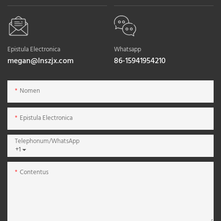
Epistula Electronica
Whatsapp
megan@lnszjx.com
86-15941954210
Nomen
Epistula Electronica
Telephonum/WhatsApp
+1
Contentus