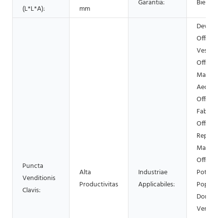
Garantia:
Bienni
(L*L*A):
mm
Deverso
Officin
Vestim
Officin
Materi
Aedifi
Officin
Fabric
Officin
Reparat
Machin
Officina
Puncta
Alta
Industriae
Potus, 
Venditionis
Productivitas
Applicabiles:
Popina
Clavis:
Domest
Vendita