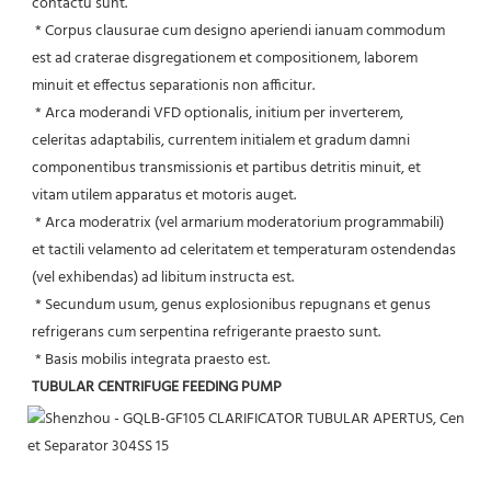
contactu sunt.
 * Corpus clausurae cum designo aperiendi ianuam commodum 
est ad craterae disgregationem et compositionem, laborem 
minuit et effectus separationis non afficitur.
 * Arca moderandi VFD optionalis, initium per inverterem, 
celeritas adaptabilis, currentem initialem et gradum damni 
componentibus transmissionis et partibus detritis minuit, et 
vitam utilem apparatus et motoris auget.
 * Arca moderatrix (vel armarium moderatorium programmabili) 
et tactili velamento ad celeritatem et temperaturam ostendendas 
(vel exhibendas) ad libitum instructa est.
 * Secundum usum, genus explosionibus repugnans et genus 
refrigerans cum serpentina refrigerante praesto sunt.
 * Basis mobilis integrata praesto est.
TUBULAR CENTRIFUGE FEEDING PUMP