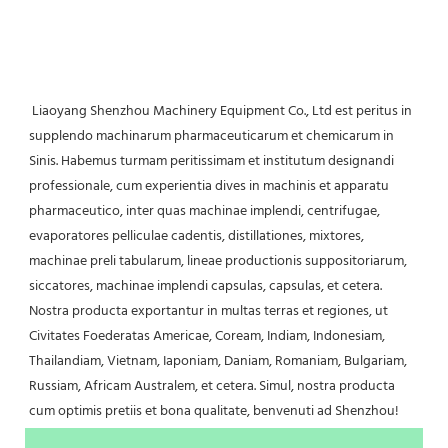
 Liaoyang Shenzhou Machinery Equipment Co., Ltd est peritus in 
supplendo machinarum pharmaceuticarum et chemicarum in 
Sinis. Habemus turmam peritissimam et institutum designandi 
professionale, cum experientia dives in machinis et apparatu 
pharmaceutico, inter quas machinae implendi, centrifugae, 
evaporatores pelliculae cadentis, distillationes, mixtores, 
machinae preli tabularum, lineae productionis suppositoriarum, 
siccatores, machinae implendi capsulas, capsulas, et cetera. 
Nostra producta exportantur in multas terras et regiones, ut 
Civitates Foederatas Americae, Coream, Indiam, Indonesiam, 
Thailandiam, Vietnam, Iaponiam, Daniam, Romaniam, Bulgariam, 
Russiam, Africam Australem, et cetera. Simul, nostra producta 
cum optimis pretiis et bona qualitate, benvenuti ad Shenzhou! 