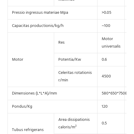
Pressio ingressus materiae Mpa
>0.05
>0
Capacitas productionis/kg/h
~100
~5
Motor
Res
Y9
universalis
Motor
Potentia/Kw
0.6
1.5
Celeritas rotationis
4500
28
r/min
Dimensiones (L*L*A)/mm
580*650*7508
95
Pondus/Kg
120
30
Area dissipationis
0.5
0.5
caloris/m²
Tubus refrigerans