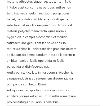
motum, adhibetur. Liquor vectus tantum fluit.
In tubo elastico, cum aliis partibus antliae non
tangitur, nec angulum mortuum purgationis
habet, ne pollutio fiat. Materia tubi diligenter
selecta est et ex silicone gummi non toxico vel
materia polychloroena facta, quae normis
hygienicis in campis biochemicis et medicis
satisfacit. Hoc genus antliae novo consilio,
structura simplici, celeritate sine gradibus mutata
ad fluxum accommodandum, apta ad laborem in
ambitu humido, facile operanda, et facile
purganda et disinfecenda est.
Antlia peristaltica late in nosocomiis, biochemia
aliisque industriis ad sanguinem aliaque liquida
pumpanda adhibetur. Etiam...
Ad liquores transportandos in aliis industriis
adhibita. Idonea est ad usum ut antlia alimentaria
pro centrifugis tubularibus celeribus.