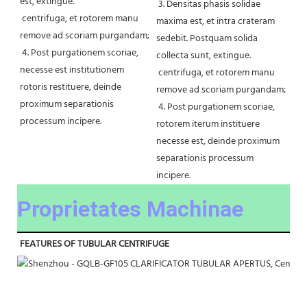
est, extingue.
 3. Densitas phasis solidae 
 centrifuga, et rotorem manu 
maxima est, et intra crateram 
remove ad scoriam purgandam;
sedebit. Postquam solida 
 4. Post purgationem scoriae, 
collecta sunt, extingue.
necesse est institutionem 
 centrifuga, et rotorem manu 
rotoris restituere, deinde 
remove ad scoriam purgandam;
proximum separationis 
 4. Post purgationem scoriae, 
processum incipere.
rotorem iterum instituere 
necesse est, deinde proximum 
separationis processum 
incipere.
Proprietates Machinae
FEATURES OF TUBULAR CENTRIFUGE