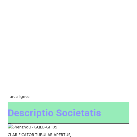
 arca lignea
Descriptio Societatis