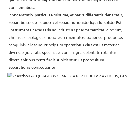
genus instrumenti separationis subtilis aptum suspensionibus 
cum tenuibus...
 concentratio, particulae minutae, et parva differentia densitatis, 
separatio solido-liquido, vel separatio liquido-liquido-solido. Est
 Instrumenta necessaria ad industrias pharmaceuticas, ciborum, 
chemicas, biologicas, liquores fermentatos, potiones, productos 
sanguinis, aliasque. Principium operationis eius est ut materiae 
diversae gravitatis specificae, cum magna celeritate rotantur, 
diversis viribus centrifugis subiciantur, ut propositum 
separationis consequantur. 