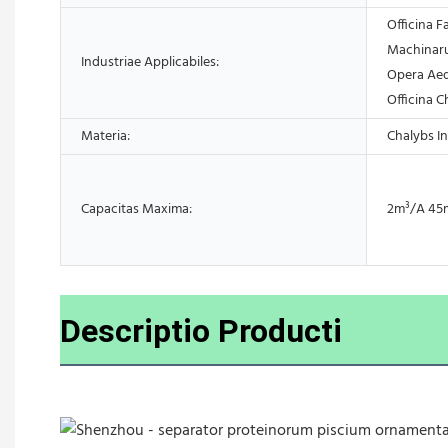
Officina F
Machinarum
Industriae Applicabiles:
Opera Aedi
Officina 
Materia:
Chalybs In
Capacitas Maxima:
2m³/A 45
Descriptio Producti