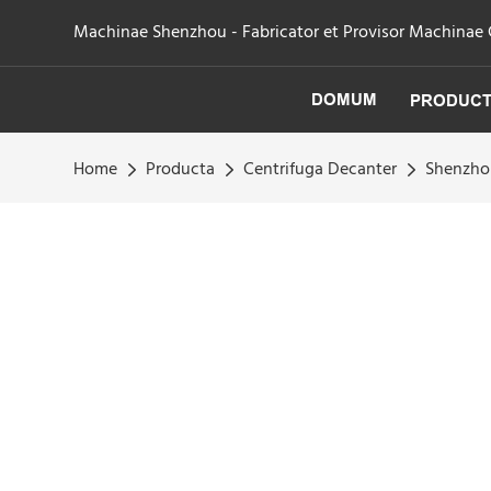
Machinae Shenzhou - Fabricator et Provisor Machinae Cen
DOMUM
PRODUC
Home
Producta
Centrifuga Decanter
Shenzhou