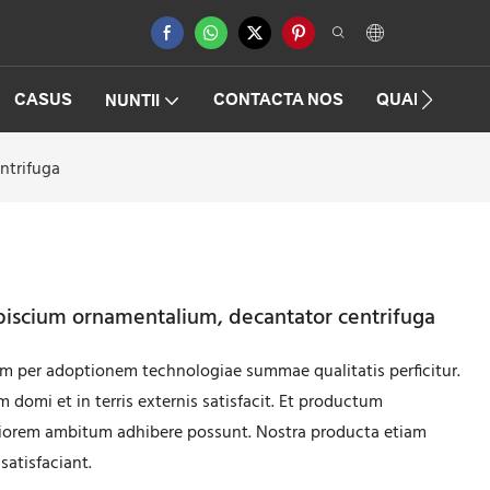
CASUS
CONTACTA NOS
QUAESTIONE
NUNTII
ntrifuga
piscium ornamentalium, decantator centrifuga
m per adoptionem technologiae summae qualitatis perficitur.
m domi et in terris externis satisfacit. Et productum
 latiorem ambitum adhibere possunt. Nostra producta etiam
satisfaciant.