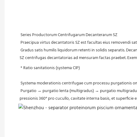
Series Productorum Centrifugarum Decanterarum SZ
 Praecipua virtus decantatoris SZ est facultas eius removendi s
 Gradus satis humilis liquidorum retenti in solidis separatis. Decantator SZ mixturas solidas continentes 100% voluminis mixturae tractare potest. Dummodo mixtura pumpari possit, decantator eas tractabit. 
SZ centrifugas decantatorias ad mensuram factas praebet. Exem
* Ratio sanitationis (systema CIP)
 Systema moderationis centrifugae cum processu purgationis omn
 Purgatio → purgatio lenta (multigradus) → purgatio multigradus alta celeritate efficit ut diligenter per purgationem mechanicam abluatur. Ad vitandos factores humanos, fistula purgationis altae 
pressionis 360° pro cucullo, cavitate interna basis, et superficie