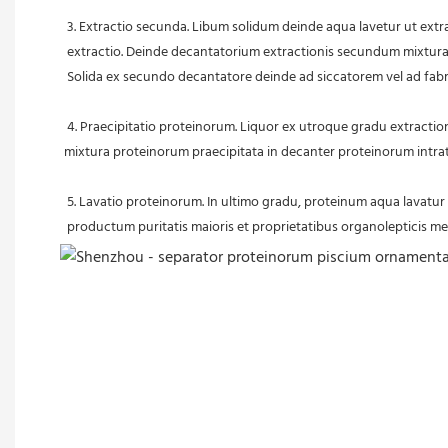
 3. Extractio secunda. Libum solidum deinde aqua lavetur ut e
 extractio. Deinde decantatorium extractionis secundum mixturam 
 Solida ex secundo decantatore deinde ad siccatorem vel ad fabr
 4. Praecipitatio proteinorum. Liquor ex utroque gradu extractionis collectus tractatur ut valorem pH eius ad punctum isoelectricum proteini demittat, quo fit ut proteinum ex liquido praecipitet. Deinde 
mixtura proteinorum praecipitata in decanter proteinorum intrat
 5. Lavatio proteinorum. In ultimo gradu, proteinum aqua lavatur
 productum puritatis maioris et proprietatibus organolepticis m