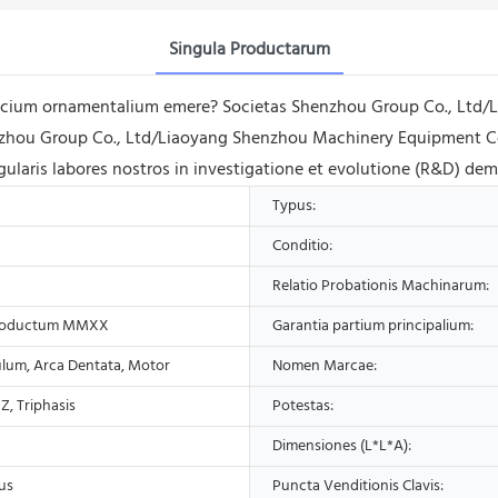
Singula Productarum
scium ornamentalium emere? Societas Shenzhou Group Co., Ltd/
henzhou Group Co., Ltd/Liaoyang Shenzhou Machinery Equipment Co
ngularis labores nostros in investigatione et evolutione (R&D) dem
Typus:
Conditio:
Relatio Probationis Machinarum:
roductum MMXX
Garantia partium principalium:
ulum, Arca Dentata, Motor
Nomen Marcae:
, Triphasis
Potestas:
Dimensiones (L*L*A):
us
Puncta Venditionis Clavis: