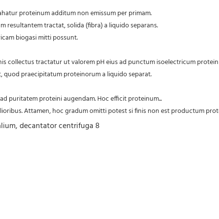
xtrahatur proteinum additum non emissum per primam.
resultantem tractat, solida (fibra) a liquido separans.
icam biogasi mitti possunt.
, quod praecipitatum proteinorum a liquido separat.
 ad puritatem proteini augendam. Hoc efficit proteinum...
elioribus. Attamen, hoc gradum omitti potest si finis non est productum pr