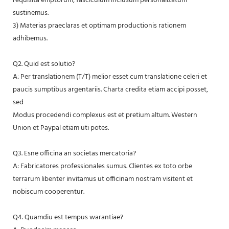
requisita emptorum, fasciculum inclusum personalizatum
sustinemus.
3) Materias praeclaras et optimam productionis rationem
adhibemus.
Q2. Quid est solutio?
A: Per translationem (T/T) melior esset cum translatione celeri et
paucis sumptibus argentariis. Charta credita etiam accipi posset,
sed
Modus procedendi complexus est et pretium altum. Western
Union et Paypal etiam uti potes.
Q3. Esne officina an societas mercatoria?
A: Fabricatores professionales sumus. Clientes ex toto orbe
terrarum libenter invitamus ut officinam nostram visitent et
nobiscum cooperentur.
Q4. Quamdiu est tempus warantiae?