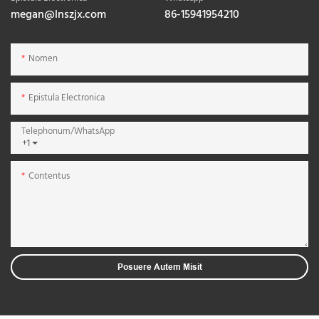
megan@lnszjx.com
86-15941954210
Nomen
Epistula Electronica
Telephonum/WhatsApp
+1
Contentus
Posuere Autem Misit