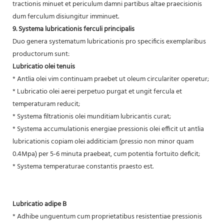
tractionis minuet et periculum damni partibus altae praecisionis
dum ferculum disiungitur imminuet.
9. Systema lubricationis ferculi principalis
Duo genera systematum lubricationis pro specificis exemplaribus
productorum sunt:
Lubricatio olei tenuis
* Antlia olei vim continuam praebet ut oleum circulariter operetur;
* Lubricatio olei aerei perpetuo purgat et ungit fercula et
temperaturam reducit;
* Systema filtrationis olei munditiam lubricantis curat;
* Systema accumulationis energiae pressionis olei efficit ut antlia
lubricationis copiam olei additiciam (pressio non minor quam
0.4Mpa) per 5-6 minuta praebeat, cum potentia fortuito deficit;
* Systema temperaturae constantis praesto est.
Lubricatio adipe B
* Adhibe unguentum cum proprietatibus resistentiae pressionis