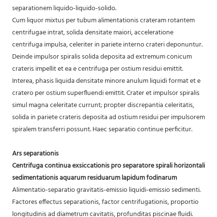
separationem liquido-liquido-solido.
Cum liquor mixtus per tubum alimentationis crateram rotantem
centrifugae intrat, solida densitate maiori, acceleratione
centrifuga impulsa, celeriter in pariete interno crateri deponuntur.
Deinde impulsor spiralis solida deposita ad extremum conicum
crateris impellit et ea e centrifuga per ostium residui emittit.
Interea, phasis liquida densitate minore anulum liquidi format et e
cratero per ostium superfluendi emittit. Crater et impulsor spiralis
simul magna celeritate currunt; propter discrepantia celeritatis,
solida in pariete crateris deposita ad ostium residui per impulsorem
spiralem transferri possunt. Haec separatio continue perficitur.
Ars separationis
Centrifuga continua exsiccationis pro separatore spirali horizontali
sedimentationis aquarum residuarum lapidum fodinarum
Alimentatio-separatio gravitatis-emissio liquidi-emissio sedimenti.
Factores effectus separationis, factor centrifugationis, proportio
longitudinis ad diametrum cavitatis, profunditas piscinae fluidi.