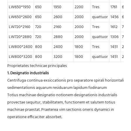
LW650*1950
650
1950
2200
Tres
1761
6-45
LW650*2600
650
2600
2000
quattuor
1456
6-65
LW720*2160
720
2160
2000
Tres
1612
7-80
LW720*2880
720
2880
2000
quattuor
1306
7-90
LW800*2400
800
2400
1800
Tres
1451
20-1
LW800*3200
800
3200
1800
quattuor
1451
20-1
Proprietates technicae principales
1. Designatio industrialis
Centrifuga continua exsiccationis pro separatore spirali horizontali
sedimentationis aquarum residuarum lapidum fodinarum
Totius machinae designatio notionem designationis industrialis
provectae sequitur, stabilitatem, functionem et salutem totius
machinae praestat. Praeterea vim sectionis oneris dynamici in
operatione efficaciter absorbet.