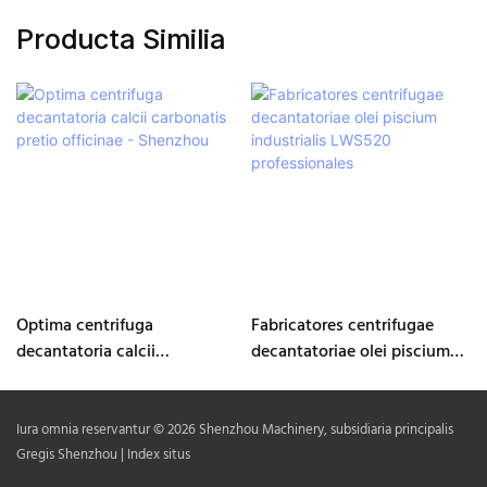
Producta Similia
Optima centrifuga
Fabricatores centrifugae
decantatoria calcii
decantatoriae olei piscium
carbonatis pretio officinae -
industrialis LWS520
Shenzhou
professionales
Iura omnia reservantur © 2026 Shenzhou Machinery, subsidiaria principalis
Gregis Shenzhou |
Index situs