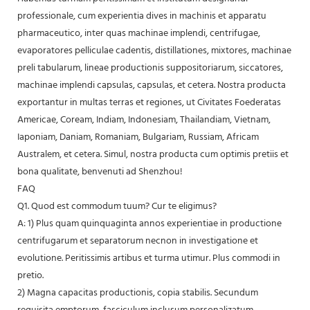
professionale, cum experientia dives in machinis et apparatu
pharmaceutico, inter quas machinae implendi, centrifugae,
evaporatores pelliculae cadentis, distillationes, mixtores, machinae
preli tabularum, lineae productionis suppositoriarum, siccatores,
machinae implendi capsulas, capsulas, et cetera. Nostra producta
exportantur in multas terras et regiones, ut Civitates Foederatas
Americae, Coream, Indiam, Indonesiam, Thailandiam, Vietnam,
Iaponiam, Daniam, Romaniam, Bulgariam, Russiam, Africam
Australem, et cetera. Simul, nostra producta cum optimis pretiis et
bona qualitate, benvenuti ad Shenzhou!
FAQ
Q1. Quod est commodum tuum? Cur te eligimus?
A: 1) Plus quam quinquaginta annos experientiae in productione
centrifugarum et separatorum necnon in investigatione et
evolutione. Peritissimis artibus et turma utimur. Plus commodi in
pretio.
2) Magna capacitas productionis, copia stabilis. Secundum