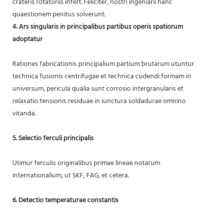
crateris rotatoriis infert. Feliciter, nostri ingeniarii hanc
quaestionem penitus solverunt.
4. Ars singularis in principalibus partibus operis spatiorum
adoptatur
Rationes fabricationis principalium partium brutarum utuntur
technica fusionis centrifugae et technica cudendi formam in
universum, pericula qualia sunt corrosio intergranularis et
relaxatio tensionis residuae in iunctura soldadurae omnino
vitanda.
5. Selectio ferculi principalis
Utimur ferculis originalibus primae lineae notarum
internationalium, ut SKF, FAG, et cetera.
6. Detectio temperaturae constantis