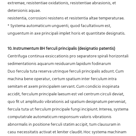
extremae, resistentiae oxidationis, resistentiae abrasionis, et
detersionis aquae.
resistentia, corrosioni resistens et resistentia altae temperaturae.
* Systema automaticum unguenti, quod facultativum est,
unguentum in axe principali implet horis et quantitate designatis.
10. Instrumentum BH ferculi principalis (designatio patentis)
Centrifuga continua exsiccationis pro separatore spirali horizontali
sedimentationis aquarum residuarum lapidum fodinarum
Duo fercula tuta reserva utrinque ferculi principalis adsunt. Cum
machina bene operatur, certum spatium inter ferculum intra
semitam et axem principalem servant. Cum condicio inopinata
accidit, ferculum principale laesum est vel centrum circuli deviat,
quo fit ut amplitudo vibrationis ad spatium designatum perveniat,
fercula tuta ut ferculum principale fungi incipiunt. Interea, systema
computatrale automaticum responsum valoris vibrationis
abnormalis in positione ferculi statim accipit, tum clausuram in
casu necessitatis activat et leniter claudit. Hoc systema machinam