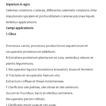
Imperium in agro
Celeritas rotationis craterae, differentia celeritatis rotationis inter
impulsorem spiralem et profunditatem craterae piscinae liquidi.
Ambitus applicationis:
Campi applicationis
1. Cibus
Processus carnis, processus productorum aquaticorum et
recuperatio proteinorum edibilium;
B Extrahere proteinum plantarum ex soia, seminibus oleosis et
plantis leguminosis;
C Recuperatio liquoris lixiviationis braxatorii, brasii et fermenti
D Tractatio et recuperatio faecum vini;
Extractum coffeae et theae instantaneae;
F Clarificatio olei palmae, olei olivae et olei seminum;
Sucum ex fructibus, bacis et oleribus extrahere;
Recuperatio pectini refinati;
I. Clarificatio musti uvae et vini uvae.