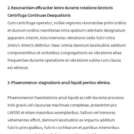
2. Resonantiam efficaciter lenire durante rotatione birotoris
Centrifuga Continuae Deaquationis
Cum centrifuga operatur, nullae regiones resonantiae primi ordinis
et duorum ordinis manifestae intra spatium celeritatis designatum
apparent; interim, tota intensitas vibrationis sedis fulcri intra
2mm/s-4mm/s definitur. Haec omnia damnum lassitudinis additum
componentibus et unitatibus congregationis ex vibratione altae
frequentiae durante operatione et vibratione subita cum clausa
est eliminat.
3. Phaenomenon stagnationis anuli liquidi penitus elimina.
Phaenomenon haesitationis anuli liquidi accidit durante processu
initii gravis vel clausurae machinae completae, praesertim pro
LW550 et etiam maioribus exemplaribus. Saltum vel tremores
vehementes efficit, damnum lassitudinis ex impactu additum
fulcris principalibus, fulcris cochlearum et partibus interioribus