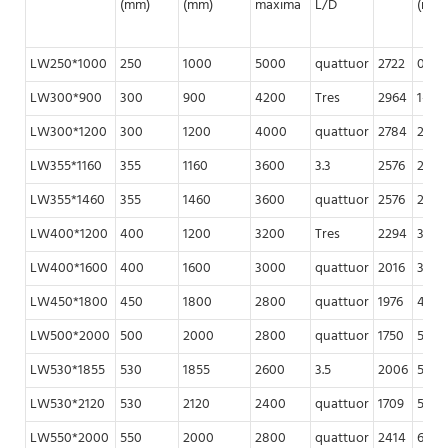
(mm)
(mm)
maxima
L/D
(m³/
LW250*1000
250
1000
5000
quattuor
2722
0.5-5
LW300*900
300
900
4200
Tres
2964
1-6
LW300*1200
300
1200
4000
quattuor
2784
2-6
LW355*1160
355
1160
3600
3.3
2576
2-8
LW355*1460
355
1460
3600
quattuor
2576
2-10
LW400*1200
400
1200
3200
Tres
2294
3-12
LW400*1600
400
1600
3000
quattuor
2016
3-15
LW450*1800
450
1800
2800
quattuor
1976
4-25
LW500*2000
500
2000
2800
quattuor
1750
5-35
LW530*1855
530
1855
2600
3.5
2006
5-38
LW530*2120
530
2120
2400
quattuor
1709
5-40
LW550*2000
550
2000
2800
quattuor
2414
6-40