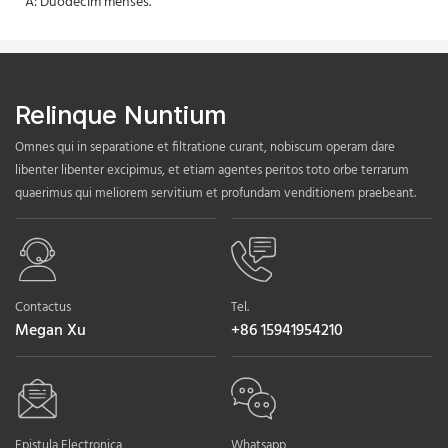
A: Duodecim menses.
Relinque Nuntium
Omnes qui in separatione et filtratione curant, nobiscum operam dare
libenter libenter excipimus, et etiam agentes peritos toto orbe terrarum
quaerimus qui meliorem servitium et profundam venditionem praebeant.
Contactus
Tel.
Megan Xu
+86 15941954210
Epistula Electronica
Whatsapp