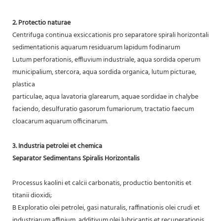
2. Protectio naturae
Centrifuga continua exsiccationis pro separatore spirali horizontali
sedimentationis aquarum residuarum lapidum fodinarum
Lutum perforationis, effluvium industriale, aqua sordida operum
municipalium, stercora, aqua sordida organica, lutum picturae,
plastica
particulae, aqua lavatoria glarearum, aquae sordidae in chalybe
faciendo, desulfuratio gasorum fumariorum, tractatio faecum
cloacarum aquarum officinarum.
3. Industria petrolei et chemica
Separator Sedimentans Spiralis Horizontalis
Processus kaolini et calcii carbonatis, productio bentonitis et
titanii dioxidi;
B Exploratio olei petrolei, gasi naturalis, raffinationis olei crudi et
industriarum affinium, additivum olei lubricantis et recuperationis