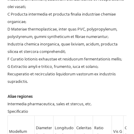
olei vasati;
C Producta intermedia et producta finalia industriae chemiae
organicae;
D Materiae thermoplasticae, inter quas PVC, polypropylenum,
polystyrenum, gummi syntheticum et fibrae numerantur;
Industria chemica inorganica, quae lixiviam, acidum, producta
silicea et stercora comprehendit;
F Curatio lotionis exhaustae et residuorum fermentationis mellis;
G Extractio amyli e tritico, frumento, iuca et solano;
Recuperatio et recirculatio liquidorum vastorum ex industriis
supradictis.
Aliae regiones
Intermedia pharmaceutica, sales et stercus, etc.
Specificatio
Diameter
Longitudo
Celeritas
Ratio
Capa
Modellum
Vis G