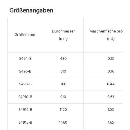
Größenangaben
Durchmesser
Maschenfläche pro De
Größencode
(mm)
(m2)
S494-B
430
0.13
S496-B
610
0.16
S498-B
760
0.44
S4910-B
910
0.63
S4912-B
1120
1.03
S4915-B
1460
1.65