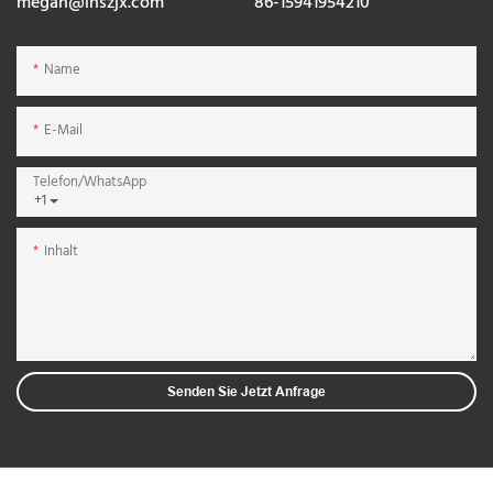
megan@lnszjx.com
86-15941954210
Name
E-Mail
Telefon/WhatsApp
+1
Inhalt
Senden Sie Jetzt Anfrage