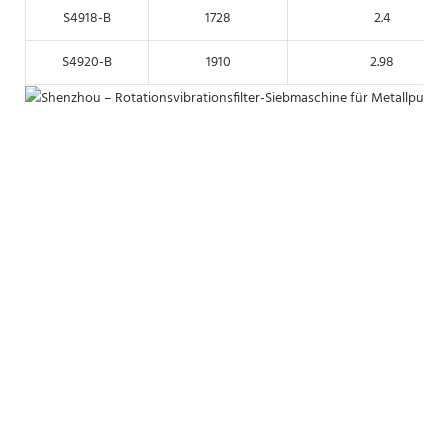
S4918-B
1728
2.4
S4920-B
1910
2.98